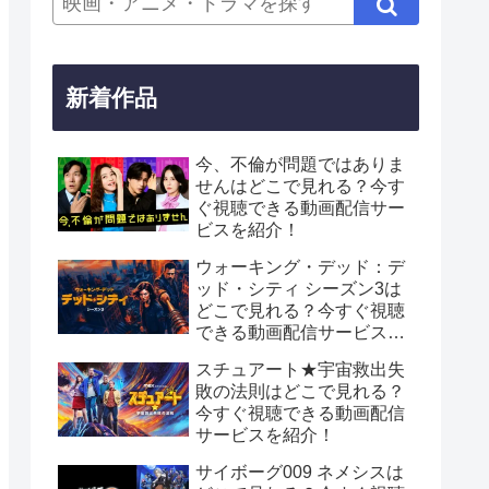
新着作品
今、不倫が問題ではありま
せんはどこで見れる？今す
ぐ視聴できる動画配信サー
ビスを紹介！
ウォーキング・デッド：デ
ッド・シティ シーズン3は
どこで見れる？今すぐ視聴
できる動画配信サービスを
紹介！
スチュアート★宇宙救出失
敗の法則はどこで見れる？
今すぐ視聴できる動画配信
サービスを紹介！
サイボーグ009 ネメシスは