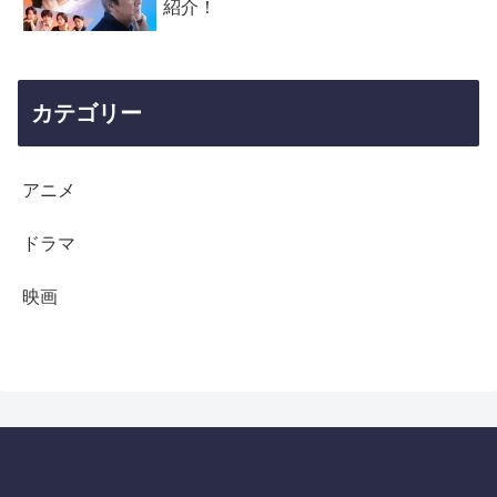
紹介！
カテゴリー
アニメ
ドラマ
映画