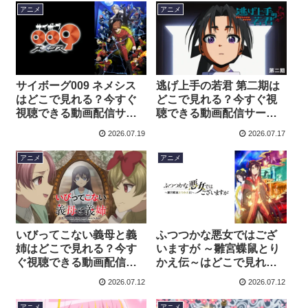
アニメ
アニメ
サイボーグ009 ネメシス
逃げ上手の若君 第二期は
はどこで見れる？今すぐ
どこで見れる？今すぐ視
視聴できる動画配信サー
聴できる動画配信サービ
ビスを紹介！
スを紹介！
2026.07.19
2026.07.17
アニメ
アニメ
いびってこない義母と義
ふつつかな悪女ではござ
姉はどこで見れる？今す
いますが ～雛宮蝶鼠とり
ぐ視聴できる動画配信サ
かえ伝～はどこで見れ
ービスを紹介！
る？今すぐ視聴できる動
2026.07.12
2026.07.12
画配信サービスを紹介！
アニメ
アニメ