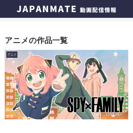
アニメの作品一覧
アニメ