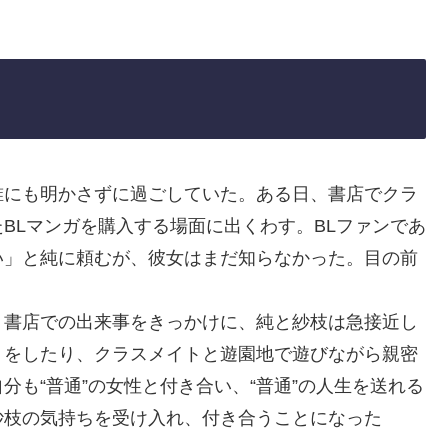
誰にも明かさずに過ごしていた。ある日、書店でクラ
BLマンガを購入する場面に出くわす。BLファンであ
い」と純に頼むが、彼女はまだ知らなかった。目の前
。
、書店での出来事をきっかけに、純と紗枝は急接近し
トをしたり、クラスメイトと遊園地で遊びながら親密
も“普通”の女性と付き合い、“普通”の人生を送れる
紗枝の気持ちを受け入れ、付き合うことになった