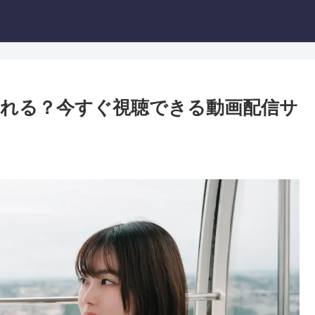
れる？今すぐ視聴できる動画配信サ