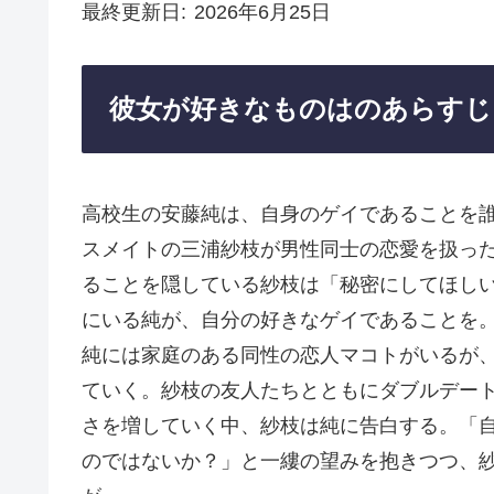
最終更新日
2026年6月25日
彼女が好きなものはのあらすじ
高校生の安藤純は、自身のゲイであることを
スメイトの三浦紗枝が男性同士の恋愛を扱った
ることを隠している紗枝は「秘密にしてほし
にいる純が、自分の好きなゲイであることを
純には家庭のある同性の恋人マコトがいるが
ていく。紗枝の友人たちとともにダブルデー
さを増していく中、紗枝は純に告白する。「自分
のではないか？」と一縷の望みを抱きつつ、