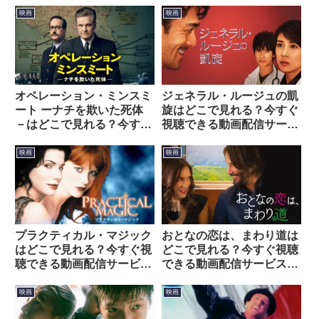
映画
映画
オペレーション・ミンスミ
ジェネラル・ルージュの凱
ート ーナチを欺いた死体
旋はどこで見れる？今すぐ
－はどこで見れる？今すぐ
視聴できる動画配信サービ
視聴できる動画配信サービ
スを紹介！
スを紹介！
映画
映画
プラクティカル・マジック
おとなの恋は、まわり道は
はどこで見れる？今すぐ視
どこで見れる？今すぐ視聴
聴できる動画配信サービス
できる動画配信サービスを
を紹介！
紹介！
映画
映画