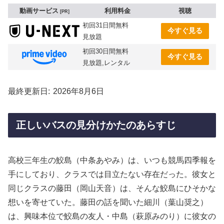
動画サービス
利用料金
視聴
PR
初回31日間無料
今すぐ見る
見放題
初回30日間無料
今すぐ見る
見放題,レンタル
最終更新日
2026年8月6日
正しいバスの見分けかたのあらすじ
高校三年生の鮫島（中条あやみ）は、いつも競馬四季報を
手にしており、クラスでは目立たない存在だった。彼女と
同じクラスの藤田（岡山天音）は、そんな鮫島にひそかな
想いを寄せていた。藤田の話を聞いた細川（葉山奨之）
は、興味本位で鮫島の友人・中島（萩原みのり）に彼女の