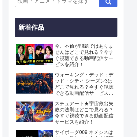
新着作品
今、不倫が問題ではありま
せんはどこで見れる？今す
ぐ視聴できる動画配信サー
ビスを紹介！
ウォーキング・デッド：デ
ッド・シティ シーズン3は
どこで見れる？今すぐ視聴
できる動画配信サービスを
紹介！
スチュアート★宇宙救出失
敗の法則はどこで見れる？
今すぐ視聴できる動画配信
サービスを紹介！
サイボーグ009 ネメシスは