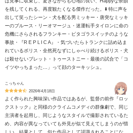
は見事に収束し、驚きながらも心地の良い、Happyな余韻
を残してくれる、再度観たくなる傑作だった。⬇️ 特に声を
出して笑ったシーン・犬を配る男ミッキー・唐突なミッキ
ーのブルース・リーオマージュ・迷運転手タイロンに命の
危機にさらされるフランキー・ピタゴラスイッチのような
事故・『R E P L I C A』・気づいたらトランクに詰め込ま
れているボリス・全然死なずにしゃべり続けるボリス・犬
は殺せないブレット・トゥーストニー・最後の試合で「コ
イツやっちまった…」って顔のターキッシュ。
こっちゃん
2026年4月18日
よく作られた興味深い作品ではあるが、監督の前作『ロッ
クストック』と同様のクライムコメディの群像劇で、同じ
主演者を起用し、同じようなスタイルで撮影されているた
め、内容が異なっていても外見が似て見えてしまうのが惜
しい。結果として、似た作品として認識されることにな