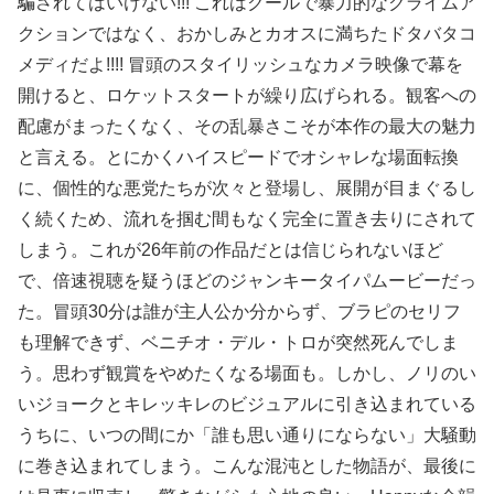
騙されてはいけない!!! これはクールで暴力的なクライムア
クションではなく、おかしみとカオスに満ちたドタバタコ
メディだよ!!!! 冒頭のスタイリッシュなカメラ映像で幕を
開けると、ロケットスタートが繰り広げられる。観客への
配慮がまったくなく、その乱暴さこそが本作の最大の魅力
と言える。とにかくハイスピードでオシャレな場面転換
に、個性的な悪党たちが次々と登場し、展開が目まぐるし
く続くため、流れを掴む間もなく完全に置き去りにされて
しまう。これが26年前の作品だとは信じられないほど
で、倍速視聴を疑うほどのジャンキータイパムービーだっ
た。冒頭30分は誰が主人公か分からず、ブラピのセリフ
も理解できず、ベニチオ・デル・トロが突然死んでしま
う。思わず観賞をやめたくなる場面も。しかし、ノリのい
いジョークとキレッキレのビジュアルに引き込まれている
うちに、いつの間にか「誰も思い通りにならない」大騒動
に巻き込まれてしまう。こんな混沌とした物語が、最後に