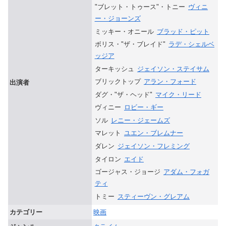
"ブレット・トゥース"・トニー
ヴィニ
ー・ジョーンズ
ミッキー・オニール
ブラッド・ピット
ボリス・"ザ・ブレイド"
ラデ・シェルベ
ッジア
ターキッシュ
ジェイソン・ステイサム
ブリックトップ
アラン・フォード
出演者
ダグ・"ザ・ヘッド"
マイク・リード
ヴィニー
ロビー・ギー
ソル
レニー・ジェームズ
マレット
ユエン・ブレムナー
ダレン
ジェイソン・フレミング
タイロン
エイド
ゴージャス・ジョージ
アダム・フォガ
ティ
トミー
スティーヴン・グレアム
カテゴリー
映画