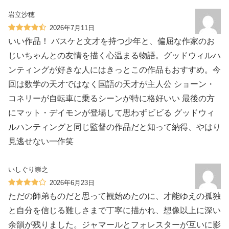
岩立沙穂
2026年7月11日
いい作品！ バスケと文才を持つ少年と、偏屈な作家のお
じいちゃんとの友情を描く心温まる物語。グッドウィルハ
ンティングが好きな人にはきっとこの作品もおすすめ。今
回は数学の天才ではなく国語の天才が主人公 ショーン・
コネリーが自転車に乗るシーンが特に格好いい 最後の方
にマット・デイモンが登場して思わずビビる グッドウィ
ルハンティングと同じ監督の作品だと知って納得、やはり
見逃せない一作笑
いしぐり崇之
2026年6月23日
ただの師弟ものだと思って観始めたのに、才能ゆえの孤独
と自分を信じる難しさまで丁寧に描かれ、想像以上に深い
余韻が残りました。ジャマールとフォレスターが互いに影