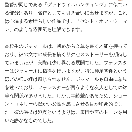
監督が同じである『グッドウィルハンティング』に似てい
る部分はあり、名作としても引き合いに出せますが、これ
は心温まる素晴らしい作品です。『セント・オブ・ウーマ
ン』のような雰囲気も理解できます。
高校生のジャマールは、初めから文章を書く才能を持って
おり、彼の文才の成長を描くサクセスストーリーを期待し
ていましたが、実際は少し異なる展開でした。フォレスタ
ーはジャマールに指導を行いますが、特に師弟関係という
ほどの強い絆は感じられません。ジャマールも自由に意見
を述べており、フォレスターが言うような友人としての対
等な関係がありました。しかし年齢差があるため、ショー
ン・コネリーの温かい父性を感じさせる目が印象的でし
た。彼の演技は迫真というよりは、表情や声のトーンを用
いた静かなものでした。