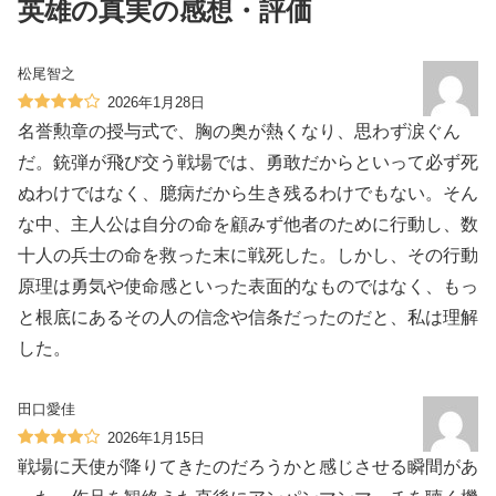
英雄の真実の感想・評価
松尾智之
2026年1月28日
名誉勲章の授与式で、胸の奥が熱くなり、思わず涙ぐん
だ。銃弾が飛び交う戦場では、勇敢だからといって必ず死
ぬわけではなく、臆病だから生き残るわけでもない。そん
な中、主人公は自分の命を顧みず他者のために行動し、数
十人の兵士の命を救った末に戦死した。しかし、その行動
原理は勇気や使命感といった表面的なものではなく、もっ
と根底にあるその人の信念や信条だったのだと、私は理解
した。
田口愛佳
2026年1月15日
戦場に天使が降りてきたのだろうかと感じさせる瞬間があ