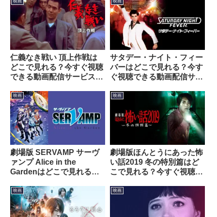
映画
映画
仁義なき戦い 頂上作戦は
サタデー・ナイト・フィー
どこで見れる？今すぐ視聴
バーはどこで見れる？今す
できる動画配信サービスを
ぐ視聴できる動画配信サー
紹介！
ビスを紹介！
映画
映画
劇場版 SERVAMP サーヴ
劇場版ほんとうにあった怖
ァンプ Alice in the
い話2019 冬の特別篇はど
Gardenはどこで見れる？
こで見れる？今すぐ視聴で
今すぐ視聴できる動画配信
きる動画配信サービスを紹
サービスを紹介！
介！
映画
映画