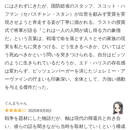
にはされずにきたが、国防総省のスタッフ、スコット・ハ
フマン（セバスチャン・スタン）が出世を顧みず受賞を実
現させようと奔走する姿が丁寧に描かれる。ラストの授賞
式で将軍が語る『これは一人の人間が成し得る力の象徴
だ』という言葉は、戦場で命を落とす人々とその家族の現
実を私たちに突きつける。どう生きるべきか、ひいてはど
う死ぬべきかという問いを突きつけられる。自分はビッツ
のように生きられているだろうか。エド・ハリスの存在感
は変わらず、ピッツェンバーガーを演じたジェレミー・ア
ーヴァインの佇まいも印象深い。全体として、力強い感動
を与える傑作だった。
ぐんまちゃん
2025年9月8日
戦争を題材にした物語だが、軸は現代の帰還兵と向き合
い、彼らの話を聞きながら当時を取材していくという構成