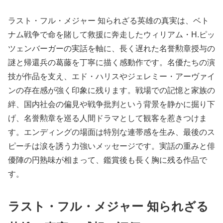
ラスト・フル・メジャー 知られざる英雄の真実は、ベト
ナム戦争で命を賭して救援に奔走したウィリアム・H.ピッ
ツェンバーガーの実話を軸に、長く遅れた名誉勲章授与の
謎と帰還兵の葛藤を丁寧に描く感動作です。名優たちの演
技が作品を支え、エド・ハリスやジェレミー・アーヴァイ
ンの存在感が強く印象に残ります。戦場での記憶と家族の
絆、国内社会の偏見や戦争批判という背景を静かに掘り下
げ、名誉勲章を巡る人間ドラマとして観客を惹きつけま
す。エンディングの場面は特別な連帯感を生み、最後のス
ピーチは涙を誘う力強いメッセージです。実話の重みと俳
優陣の円熟味が相まって、鑑賞後も長く胸に残る作品で
す。
ラスト・フル・メジャー 知られざる