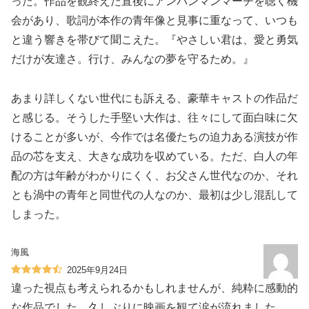
った。作品を観終えた直後にアンパンマンマーチを聴く機
会があり、歌詞が本作の青年像と見事に重なって、いつも
と違う響きを帯びて聞こえた。『やさしい君は、愛と勇気
だけが友達さ。行け、みんなの夢を守るため。』
あまり詳しくない世代にも訴える、豪華キャストの作品だ
と感じる。そうした手堅い大作は、往々にして面白味に欠
けることが多いが、今作では名優たちの迫力ある演技が作
品の芯を支え、大きな成功を収めている。ただ、白人の年
配の方は年齢がわかりにくく、お父さん世代なのか、それ
とも渦中の青年と同世代の人なのか、最初は少し混乱して
しまった。
海風
2025年9月24日
違った視点も考えられるかもしれませんが、純粋に感動的
な作品でした。久しぶりに映画を観て涙が流れました。