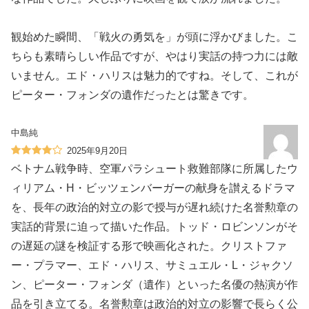
観始めた瞬間、「戦火の勇気を」が頭に浮かびました。こ
ちらも素晴らしい作品ですが、やはり実話の持つ力には敵
いません。エド・ハリスは魅力的ですね。そして、これが
ピーター・フォンダの遺作だったとは驚きです。
中島純
2025年9月20日
ベトナム戦争時、空軍パラシュート救難部隊に所属したウ
ィリアム・H・ビッツェンバーガーの献身を讃えるドラマ
を、長年の政治的対立の影で授与が遅れ続けた名誉勲章の
実話的背景に迫って描いた作品。トッド・ロビンソンがそ
の遅延の謎を検証する形で映画化された。クリストファ
ー・プラマー、エド・ハリス、サミュエル・L・ジャクソ
ン、ピーター・フォンダ（遺作）といった名優の熱演が作
品を引き立てる。名誉勲章は政治的対立の影響で長らく公