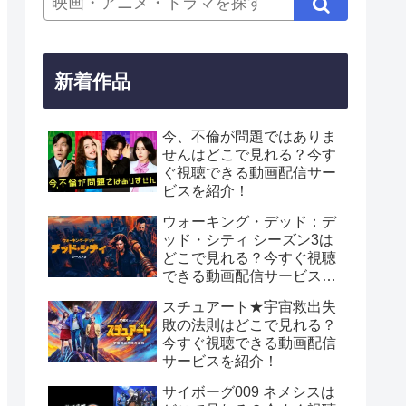
新着作品
今、不倫が問題ではありま
せんはどこで見れる？今す
ぐ視聴できる動画配信サー
ビスを紹介！
ウォーキング・デッド：デ
ッド・シティ シーズン3は
どこで見れる？今すぐ視聴
できる動画配信サービスを
紹介！
スチュアート★宇宙救出失
敗の法則はどこで見れる？
今すぐ視聴できる動画配信
サービスを紹介！
サイボーグ009 ネメシスは