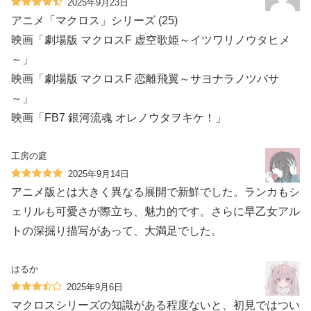
2025年9月23日
︎アニメ「マクロス」シリーズ (25)
︎映画「劇場版 マクロスF 虚空歌姫～イツワリノウタヒメ
～」
︎映画「劇場版 マクロスF 恋離飛翼～サヨナラノツバサ
～」
︎映画「FB7 銀河流魂 オレノウタヲキケ！」
工房の庭
2025年9月14日
アニメ版とは大きく異なる展開で新鮮でした。ランカもシ
ェリルも可愛さが際立ち、魅力的です。さらに早乙女アル
トの深掘り描写があって、大満足でした。
はるか
2025年9月6日
マクロスシリーズの知識がある程度ないと、初見ではつい