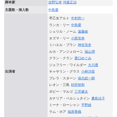
脚本家
吉野弘幸
河森正治
主題歌・挿入歌
中島愛
早乙女アルト
中村悠一
ランカ・リー
中島愛
シェリル・ノーム
遠藤綾
オズマ・リー
小西克幸
ミハエル・ブラン
神谷浩史
ルカ・アンジェローニ
福山潤
クラン・クラン
豊口めぐみ
ジェフリー・ワイルダー
大川透
キャサリン・グラス
小林沙苗
出演者
ブレラ・スターン
保志総一朗
レオン・三島
杉田智和
ボビー・マルゴ
三宅健太
カナリア・ベルシュタイン
桑島法子
ミーナ・ローシャン
平野綾
ラム・ホア
福原香織