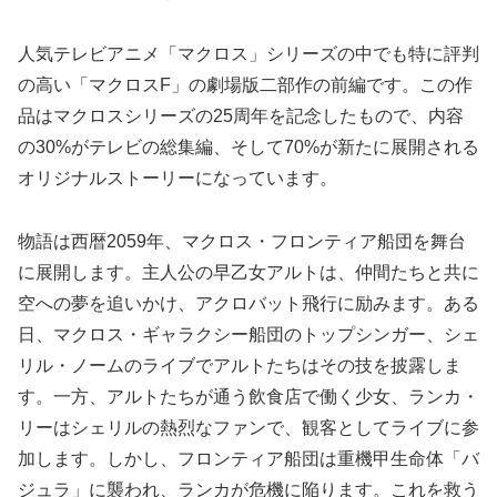
人気テレビアニメ「マクロス」シリーズの中でも特に評判
の高い「マクロスF」の劇場版二部作の前編です。この作
品はマクロスシリーズの25周年を記念したもので、内容
の30%がテレビの総集編、そして70%が新たに展開される
オリジナルストーリーになっています。
物語は西暦2059年、マクロス・フロンティア船団を舞台
に展開します。主人公の早乙女アルトは、仲間たちと共に
空への夢を追いかけ、アクロバット飛行に励みます。ある
日、マクロス・ギャラクシー船団のトップシンガー、シェ
リル・ノームのライブでアルトたちはその技を披露しま
す。一方、アルトたちが通う飲食店で働く少女、ランカ・
リーはシェリルの熱烈なファンで、観客としてライブに参
加します。しかし、フロンティア船団は重機甲生命体「バ
ジュラ」に襲われ、ランカが危機に陥ります。これを救う