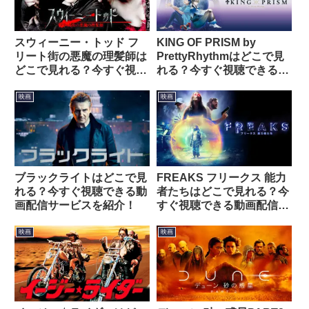
スウィーニー・トッド フ
KING OF PRISM by
リート街の悪魔の理髪師は
PrettyRhythmはどこで見
どこで見れる？今すぐ視聴
れる？今すぐ視聴できる動
できる動画配信サービスを
画配信サービスを紹介！
紹介！
映画
映画
ブラックライトはどこで見
FREAKS フリークス 能力
れる？今すぐ視聴できる動
者たちはどこで見れる？今
画配信サービスを紹介！
すぐ視聴できる動画配信サ
ービスを紹介！
映画
映画