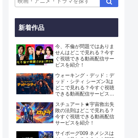
新着作品
今、不倫が問題ではありま
せんはどこで見れる？今す
ぐ視聴できる動画配信サー
ビスを紹介！
ウォーキング・デッド：デ
ッド・シティ シーズン3は
どこで見れる？今すぐ視聴
できる動画配信サービスを
紹介！
スチュアート★宇宙救出失
敗の法則はどこで見れる？
今すぐ視聴できる動画配信
サービスを紹介！
サイボーグ009 ネメシスは