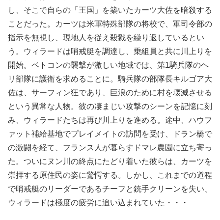
し、そこで自らの「王国」を築いたカーツ大佐を暗殺する
ことだった。カーツは米軍特殊部隊の将校で、軍司令部の
指示を無視し、現地人を従え殺戮を繰り返しているとい
う。ウィラードは哨戒艇を調達し、乗組員と共に川上りを
開始。ベトコンの襲撃が激しい地域では、第1騎兵隊のヘ
リ部隊に護衛を求めることに。騎兵隊の部隊長キルゴア大
佐は、サーフィン狂であり、巨浪のために村を壊滅させる
という異常な人物。彼の凄まじい攻撃のシーンを記憶に刻
み、ウィラードたちは再び川上りを進める。途中、ハウフ
ァット補給基地でプレイメイトの訪問を受け、ドラン橋で
の激闘を経て、フランス人が暮らすドマレ農園に立ち寄っ
た。ついにヌン川の終点にたどり着いた彼らは、カーツを
崇拝する原住民の姿に驚愕する。しかし、これまでの道程
で哨戒艇のリーダーであるチーフと銃手クリーンを失い、
ウィラードは極度の疲労に追い込まれていた・・・