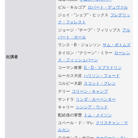
ビル・キルゴア
ロバート・デュヴァル
ジェイ・“シェフ”・ヒックス
フレデリッ
ク・フォレスト
ジョージ・“チーフ”・フィリップス
アル
バート・ホール
ランス・B・ジョンソン
サム・ボトムズ
タイロン・“クリーン”・ミラー
ローレン
出演者
ス・フィッシュバーン
コーマン将軍
G・D・スプラドリン
ルーカス大佐
ハリソン・フォード
コルビー大尉
スコット・グレン
テリー
コリーン・キャンプ
サンドラ
リンダ・カーペンター
キャリー
シンシア・ウッド
配給係の軍曹
トム・メイソン
ユベール・ド・マレ
クリスチャン・マ
ルカン
ロクサンヌ・サロー
オーロール・クレ