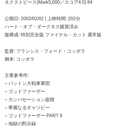
ネクストピース(Mark5,000／スコア4.0) 8️4️
公開日: 2002/02/02 | 上映時間: 202分
ハート・オブ・ダークネス鑑賞済み
版構成: 特別完全版 ファイナル・カット 通常版
監督: フランシス・フォード・コッポラ
脚本: コッポラ
主要参考作:
– パットン大戦車軍団
– ゴッドファーザー
– カンバセーション盗聴
– 華麗なるギャツビー
– ゴッドファーザー PART II
– 地獄の黙示録