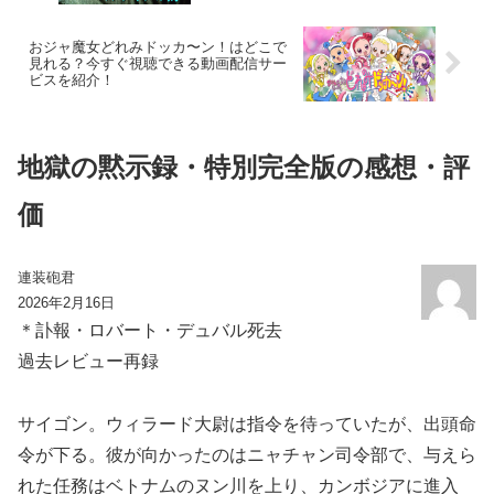
おジャ魔女どれみドッカ〜ン！はどこで
見れる？今すぐ視聴できる動画配信サー
ビスを紹介！
地獄の黙示録・特別完全版の感想・評
価
連装砲君
2026年2月16日
＊訃報・ロバート・デュバル死去
過去レビュー再録
サイゴン。ウィラード大尉は指令を待っていたが、出頭命
令が下る。彼が向かったのはニャチャン司令部で、与えら
れた任務はベトナムのヌン川を上り、カンボジアに進入