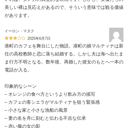
美しい裸は見応えがあるので、そういう意味では観る価値
があります。
イーロン・マヌク
2025年6月7日
港町のカフェを舞台にした物語。港町の娘マルティナは新
任の高校教師と恋に落ち結婚する。しかし夫は海へ出たま
ま行方不明となる。数年後、再婚した彼女のもとへ一本の
電話が入る。
印象的なシーン
– オレンジの食べ方というより飲み方の描写
– カフェの客シエラがマルティナを狙う緊張感
– 小さな家と小さな漁船の風景
– 妻の名を舟に刻むと伝わる不吉な伝承
– 赤い服の女の影