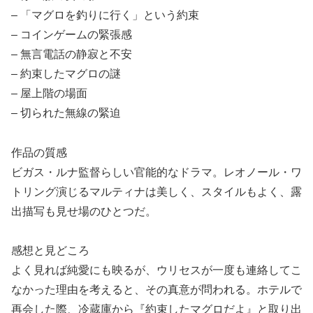
– 「マグロを釣りに行く」という約束
– コインゲームの緊張感
– 無言電話の静寂と不安
– 約束したマグロの謎
– 屋上階の場面
– 切られた無線の緊迫
作品の質感
ビガス・ルナ監督らしい官能的なドラマ。レオノール・ワ
トリング演じるマルティナは美しく、スタイルもよく、露
出描写も見せ場のひとつだ。
感想と見どころ
よく見れば純愛にも映るが、ウリセスが一度も連絡してこ
なかった理由を考えると、その真意が問われる。ホテルで
再会した際、冷蔵庫から『約束したマグロだよ』と取り出