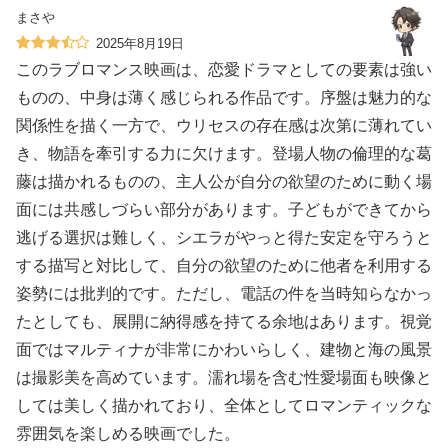
まさや
2025年8月19日
このラブロマンス映画は、恋愛ドラマとしての要素は強い
ものの、中身は薄く感じられる作品です。序盤は魅力的な
関係性を描く一方で、ウリセスの存在感は次第に薄れてい
き、物語を牽引する力に欠けます。登場人物の倫理的な葛
藤は描かれるものの、主人公が自分の欲望のために動く場
面には共感しづらい部分があります。子どもができてから
逃げる選択は難しく、シエラがやっと得た安定を守ろうと
する描写と対比して、自分の欲望のために他者を利用する
姿勢には批判的です。ただし、電話の件を当時知らなかっ
たとしても、展開に納得感を持てる余地はあります。視覚
面ではマルティナが非常にかわいらしく、建物と海の風景
は撮影美を高めています。濡れ場を含む性愛場面も映像と
しては美しく描かれており、全体としてロマンティックな
雰囲気を楽しめる映画でした。