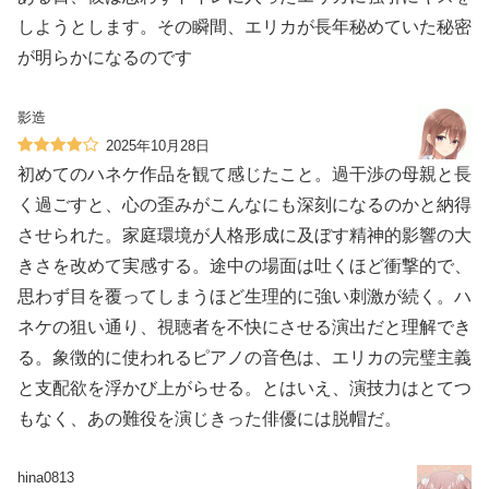
しようとします。その瞬間、エリカが長年秘めていた秘密
が明らかになるのです
影造
2025年10月28日
初めてのハネケ作品を観て感じたこと。過干渉の母親と長
く過ごすと、心の歪みがこんなにも深刻になるのかと納得
させられた。家庭環境が人格形成に及ぼす精神的影響の大
きさを改めて実感する。途中の場面は吐くほど衝撃的で、
思わず目を覆ってしまうほど生理的に強い刺激が続く。ハ
ネケの狙い通り、視聴者を不快にさせる演出だと理解でき
る。象徴的に使われるピアノの音色は、エリカの完璧主義
と支配欲を浮かび上がらせる。とはいえ、演技力はとてつ
もなく、あの難役を演じきった俳優には脱帽だ。
hina0813