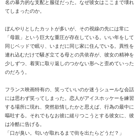
名の暴力的な支配と服従だった。なぜ彼女はここまで壊れ
てしまったのか。
ぼんやりとしたカットが多いが、その視線の先には常に
「母親」という巨大な重圧が存在している。いい年をして
同じベッドで眠り、いまだに同じ家に住んでいる。異性を
連れ込むだけで騒ぎ立てる母との共依存が、彼女の精神を
少しずつ、着実に取り返しのつかない形へと歪めていった
のだろう。
フランス映画特有の、笑っていいのか迷うシュールな会話
には思わず笑ってしまった。恋人がアイスホッケーを練習
する場所に現れ、突然欲情したかと思えば、行為の最中に
嘔吐する。それでもなお彼に縋りつこうとする彼女に、彼
は冷酷に告げる。
「口が臭い。匂いが取れるまで街を出たらどうだ？」