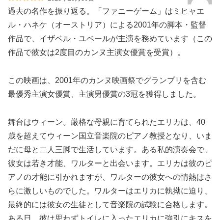
過去の名作を振り返る。「ファニーゲーム」はミヒャエ
ル・ハネケ（オーストリア）による2001年の脚本・監督
作品で、イザベル・ユペールが主演を務めています（この
作品で彼女は2度目のカンヌ主演女優賞を受賞）。
この映画は、2001年のカンヌ映画祭でグランプリを含む
最優秀主演女優賞、主演男優賞の3冠を獲得しました。
舞台はウィーン。厳格な母親に育てられたエリカは、40
歳を超えてウィーン国立音楽院のピアノ教授となり、いま
だに母と二人三脚で生活しています。ある私的演奏会で、
彼女は若き才能、ワルターと出会います。エリカは彼のピ
アノの才能に引かれますが、ワルターの彼女への情熱はさ
らに激しいものでした。ワルターはエリカに執拗に迫り、
最終的には彼女の生徒として音楽院の試験に合格します。
ある日、彼は思わずトイレに入ったエリカに強引にキスを