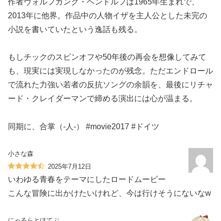
作者ヴォルフガング・ヘンドルフは1965年生まれで、
2013年に他界。作品中の人物イザを主人公とした未完の
小説を書いていたという逸話も残る。
もしチックのスピンオフや50年後の再会を想像してみて
も、現実には実現しなかったのが残念。ただエンドロール
で流れた力強い若者の反抗ソングの余韻を、最後にリチャ
ード・クレイダーマンで締める演出には心が温まる。
同期に、合掌（-人-） #movie2017 #ドイツ
小さな森
2025年7月12日
いわゆる青春をテーマにしたロードムービー
こんな冒険に出かけたいけれど、今は行けそうにないなw
にゃるらとほてぷ