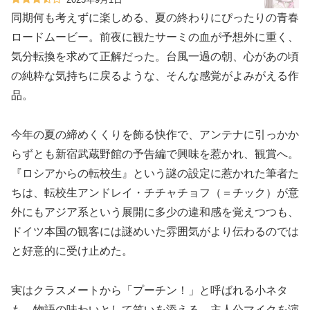
同期何も考えずに楽しめる、夏の終わりにぴったりの青春
ロードムービー。前夜に観たサーミの血が予想外に重く、
気分転換を求めて正解だった。台風一過の朝、心があの頃
の純粋な気持ちに戻るような、そんな感覚がよみがえる作
品。
今年の夏の締めくくりを飾る快作で、アンテナに引っかか
らずとも新宿武蔵野館の予告編で興味を惹かれ、観賞へ。
『ロシアからの転校生』という謎の設定に惹かれた筆者た
ちは、転校生アンドレイ・チチャチョフ（＝チック）が意
外にもアジア系という展開に多少の違和感を覚えつつも、
ドイツ本国の観客には謎めいた雰囲気がより伝わるのでは
と好意的に受け止めた。
実はクラスメートから「プーチン！」と呼ばれる小ネタ
も、物語の味わいとして笑いを添える。主人公マイクを演