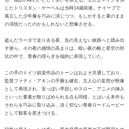
じたトリスタン・ゲーベルは当時14歳前後。ナイーブで
孤立した少年像を巧みに演じつつ、もしかすると素のまま
の演技だったのかもしれないと想像させる。
盗んだラーダで走り去る夜、先の見えない旅路へと踏み出
す彼ら。その夜の感情の高まりは、暗い夜の帳と星空の対
比の中で、青春の揺らぎを端的に表現していた。
この手のドイツ娯楽作品のトーンはおよそ共通しており、
監督ファティ・アキンの手腕も健在。主人公の妄想が映像
として再現され、安っぽい早回しやスロー、アニメの挿入
といった要素が散りばめられる点も同様。とはいえ本作も
それらを巧みに取り込み、淡く切ない青春ロードムービー
として観客を惹きつける。