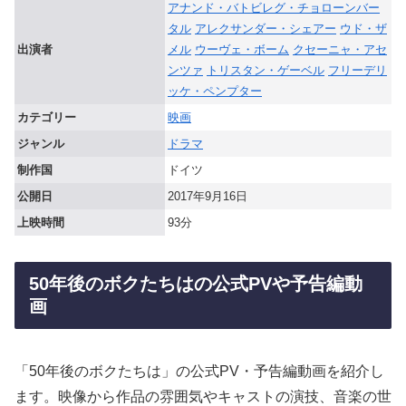
アナンド・バトビレグ・チョローンバー
タル
アレクサンダー・シェアー
ウド・ザ
出演者
メル
ウーヴェ・ボーム
クセーニャ・アセ
ンツァ
トリスタン・ゲーベル
フリーデリ
ッケ・ペンプター
カテゴリー
映画
ジャンル
ドラマ
制作国
ドイツ
公開日
2017年9月16日
上映時間
93分
50年後のボクたちはの公式PVや予告編動
画
「50年後のボクたちは」の公式PV・予告編動画を紹介し
ます。映像から作品の雰囲気やキャストの演技、音楽の世