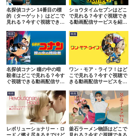
名探偵コナン 14番目の標
ショウタイムセブンはどこ
的（ターゲット）はどこで
で見れる？今すぐ視聴でき
見れる？今すぐ視聴できる
る動画配信サービスを紹
動画配信サービスを紹介！
介！
映画
映画
名探偵コナン 瞳の中の暗
ワン・モア・ライフ！はど
殺者はどこで見れる？今す
こで見れる？今すぐ視聴で
ぐ視聴できる動画配信サー
きる動画配信サービスを紹
ビスを紹介！
介！
映画
映画
レボリューショナリー・ロ
釜石ラーメン物語はどこで
ード／燃え尽きるまではど
見れる？今すぐ視聴できる