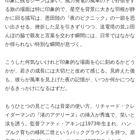
印象に残るシーンは多い。風力発電の風車の下で野宿をす
る旅の場面は特に印象的で、星空を背景に大きな羽根が静
かに回る描写は、恩田陸の『夜のピクニック』の一節を思
い出させる。挫折した足を引きずりつつ、送電塔の並ぶ田
んぼの脇で親友と言葉を交わす瞬間には、日常ではなかな
か得られない特別な瞬間が息づく。
こうした何気ないけれど印象的な場面を心に刻めるかどう
かが、若さの成長には大切だと改めて感じる。見終えた後
も、彼らが風車を見上げた夜の記憶が、いつか何かにつな
がるきっかけになるはずだ。
もうひとつの見どころは音楽の使い方。リチャード・クレ
イダーマンの『渚のアデリーヌ』の挿入が秀逸で、笑いと
涙を誘う。監督ファティ・アキンは1973年生まれ、ハン
ブルク育ちの移民二世というバックグラウンドを持つ。原