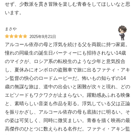
せず、少数派を貫き冒険を楽しむ青春をしてほしいなと思
います。
まさや
2025年9月21日
アルコール依存の母と浮気を続ける父を両親に持つ家庭。
憧れの同級生の誕生日パーティーにも招待されない14歳
のマイクが、ロシア系の転校生のような少年と意気投合
し、夏休みにオンボロの盗難車で旅に出るファティ・アキ
ン監督の快心のロードムービーだ。怖いもの知らずの14
歳の無謀な旅は、道中の出会いと困難が次々と現れ、どの
エピソードもワクワクが止まらない。躍動感あふれる映像
と、素晴らしい音楽も作品を彩る。浮気している父は正論
を振りかざし、アルコール依存の母も底抜けに明るい。そ
の姿は可笑しく、同時に微笑ましい。青春を描く映画の最
高傑作のひとつに数えられる名作だ。ファティ・アキン監