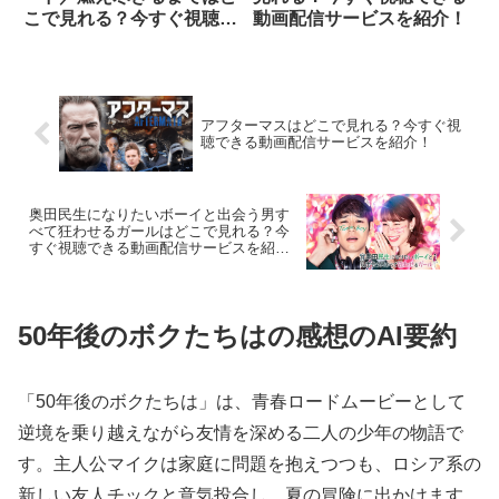
こで見れる？今すぐ視聴で
動画配信サービスを紹介！
きる動画配信サービスを紹
介！
アフターマスはどこで見れる？今すぐ視
聴できる動画配信サービスを紹介！
奥田民生になりたいボーイと出会う男す
べて狂わせるガールはどこで見れる？今
すぐ視聴できる動画配信サービスを紹
介！
50年後のボクたちはの感想のAI要約
「50年後のボクたちは」は、青春ロードムービーとして
逆境を乗り越えながら友情を深める二人の少年の物語で
す。主人公マイクは家庭に問題を抱えつつも、ロシア系の
新しい友人チックと意気投合し、夏の冒険に出かけます。