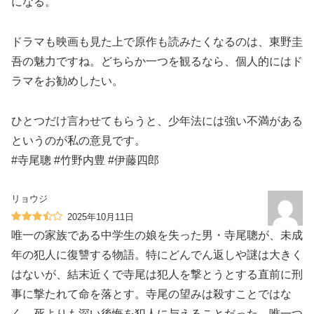
になる。
ドラマも映画も見た上で原作も読みたくなるのは、東野圭
吾の魅力ですね。どちらか一つを観るなら、個人的にはド
ラマをお勧めしたい。
ひとつだけ言わせてもらうと、少年法には強い不満がある
というのが私の意見です。
#寺尾聰 #竹野内豊 #伊藤四郎
リョウジ
2025年10月11日
唯一の家族である中学生の娘を失った男・寺尾聰が、未成
年の犯人に復讐する物語。特にどんでん返しや謎は大きく
はないが、結末近くで寺尾は犯人を撃とうとする直前に刑
事に撃たれて命を落とす。寺尾の望みは殺すことではな
く、死よりも深い後悔を犯人に与えることだった。唯一つ