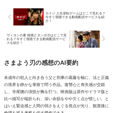
カイジ 人生逆転ゲームはどこで見れる？
今すぐ視聴できる動画配信サービスを紹
介！
ヴィヨンの妻 桜桃とタンポポはどこで見
れる？今すぐ視聴できる動画配信サービ
スを紹介！
さまよう刃の感想のAI要約
未成年の犯人と向き合う父と刑事の葛藤を軸に、法と正義
の境界を静かな筆致で問う作品。復讐心と喪失感が交錯
し、寺尾聰の演技が胸を打つ。映画版は原作やドラマ版と
比べ描写が端折られ、深い余韻をやや欠く点が惜しい。と
はいえ緊迫感と人間の弱さをえぐる視点が光り、観賞後に
倫理を巡る考察を促す傑作である。