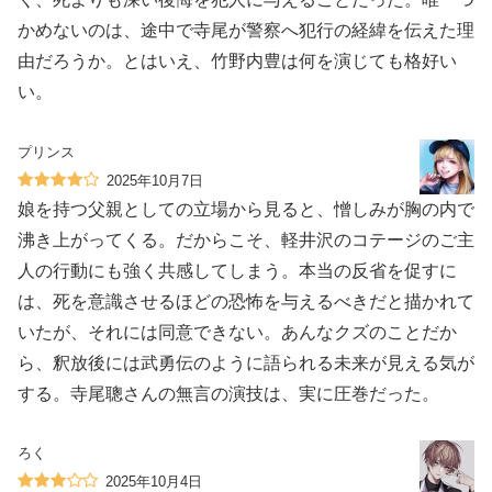
かめないのは、途中で寺尾が警察へ犯行の経緯を伝えた理
由だろうか。とはいえ、竹野内豊は何を演じても格好い
い。
プリンス
2025年10月7日
娘を持つ父親としての立場から見ると、憎しみが胸の内で
沸き上がってくる。だからこそ、軽井沢のコテージのご主
人の行動にも強く共感してしまう。本当の反省を促すに
は、死を意識させるほどの恐怖を与えるべきだと描かれて
いたが、それには同意できない。あんなクズのことだか
ら、釈放後には武勇伝のように語られる未来が見える気が
する。寺尾聰さんの無言の演技は、実に圧巻だった。
ろく
2025年10月4日