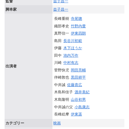
監督
益子昌一
脚本家
益子昌一
長峰重樹
寺尾聰
織部孝史
竹野内豊
真野信一
伊東四朗
島田
長谷川初範
伊藤
木下ほうか
田中
池内万作
川崎
中村有志
出演者
菅野快児
岡田亮輔
伴崎敦也
黒田耕平
中井誠
佐藤貴広
木島和佳子
酒井美紀
木島隆明
山谷初男
中井誠の父
小島康志
長峰絵摩
伊東遥
カテゴリー
映画