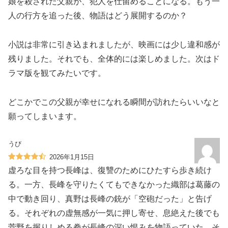
娘を殺された父親が、犯人を仕留めることになる。もう一
人の行方を追った後、物語はどう展開するのか？
小説は非常に引き込まれましたが、映画には少し違和感が
残りました。それでも、全体的には楽しめました。次はド
ラマ版を観てみたいです。
どこかでこの父親が幸せになれる瞬間が訪れたらいいなと
願ってしまいます。
うび
2026年1月15日
虚ろな目を持つ長峰は、復讐のためにひたすら歩き続け
る。一方、長峰を守りたくてもできなかった織部は葛藤の
中で動き回り、真野は長峰の銃が「空砲だった」と告げ
る。それぞれの虚無感が一気に押し寄せ、息絶えた後でも
菅野を握りしめる拳が長峰の深い恨みを物語っていた。そ