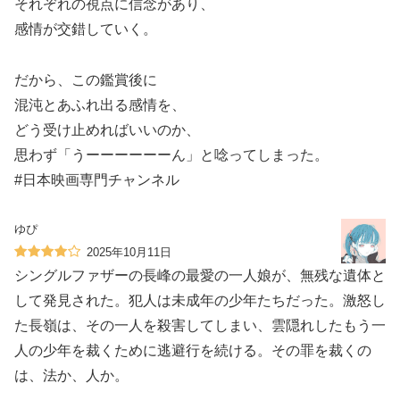
それぞれの視点に信念があり、
感情が交錯していく。
だから、この鑑賞後に
混沌とあふれ出る感情を、
どう受け止めればいいのか、
思わず「うーーーーーーん」と唸ってしまった。
#日本映画専門チャンネル
ゆぴ
2025年10月11日
シングルファザーの長峰の最愛の一人娘が、無残な遺体と
して発見された。犯人は未成年の少年たちだった。激怒し
た長嶺は、その一人を殺害してしまい、雲隠れしたもう一
人の少年を裁くために逃避行を続ける。その罪を裁くの
は、法か、人か。