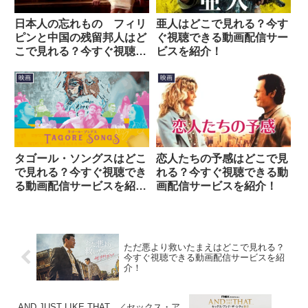
日本人の忘れもの フィリ
亜人はどこで見れる？今す
ピンと中国の残留邦人はど
ぐ視聴できる動画配信サー
こで見れる？今すぐ視聴で
ビスを紹介！
きる動画配信サービスを紹
介！
映画
映画
タゴール・ソングスはどこ
恋人たちの予感はどこで見
で見れる？今すぐ視聴でき
れる？今すぐ視聴できる動
る動画配信サービスを紹
画配信サービスを紹介！
介！
ただ悪より救いたまえはどこで見れる？
今すぐ視聴できる動画配信サービスを紹
介！
AND JUST LIKE THAT...／セックス・ア