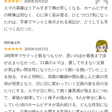
2025年10月31日
エマの葛藤はリアルすぎて胸が苦しくなる。ホームビデオ
の映像は切なく、心に深く染み渡る。ひとつだけ気になっ
たのは、字幕でマンＵと表示される表記が、どうしても耳
につく点だった。
岡田倫太郎
2025年10月17日
1時間半でサクッと観るつもりが、思いのほか最後まで涙
が止まらなかった。11歳のエマは、愛してやまない父親
が実は長い間女性になりたいという願いを抱いていたこと
を知る。それと同時に、両親の離婚や慣れ親しんだ家の売
却が現実となり、日に日に変わっていく父親の姿を目の当
たりにする。エマが父に対して抱く嫌悪感が強まるにつれ
て、家族が崩壊していく様子が描かれ、4人が幸せに暮ら
していた頃のホームビデオが流れ続ける。どんな性別にな
っても、父親が娘たちを愛する気持ちに変わりはないと理