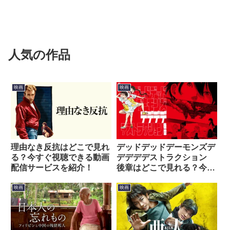
人気の作品
映画
映画
理由なき反抗はどこで見れ
デッドデッドデーモンズデ
る？今すぐ視聴できる動画
デデデデストラクション
配信サービスを紹介！
後章はどこで見れる？今す
ぐ視聴できる動画配信サー
ビスを紹介！
映画
映画