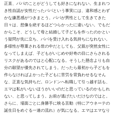
正直、パパのことがどうしても好きになれない。生まれつ
き性自認が女性だったパパという事実には、違和感とわず
かな嫌悪感がつきまとう。パパが男性として生きてきた
日々は、想像を絶するほどつらかったに違いない。でもだ
からこそ、どうして母と結婚して子どもを作ったのかとい
う疑問が先に立ち、パパを受け入れる気持ちになれない。
多様性が尊重される世の中だとしても、父親が突然女性に
なってしまえば、子どもがいじめや好奇の目にさらされる
リスクがあるのではと心配になる。そうした懸念よりも自
分の願望が優先されてしまう。だったら最初から子どもを
作らなければよかった子どもに苦労を背負わせるなそん
な、正直な気持ちだ。ロンドンへ転職して引っ越す話も、
エマは私がいないほうがいいのだと思っているのかもしれ
ない、と思ってしまう。お前が逃げたいだけなのではと。
さらに、場面ごとに身勝手に映る言動（特にアウネーテの
誕生日をめぐる一連の流れ）が気になる。エマはエマなり