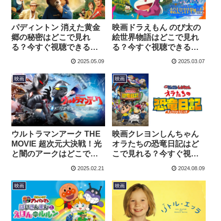
パディントン 消えた黄金
映画ドラえもん のび太の
郷の秘密はどこで見れ
絵世界物語はどこで見れ
る？今すぐ視聴できる動
る？今すぐ視聴できる動
画配信サービスを紹介！
画配信サービスを紹介！
2025.05.09
2025.03.07
映画
映画
ウルトラマンアーク THE
映画クレヨンしんちゃん
MOVIE 超次元大決戦！光
オラたちの恐竜日記はど
と闇のアークはどこで見
こで見れる？今すぐ視聴
れる？今すぐ視聴できる
できる動画配信サービス
2025.02.21
2024.08.09
動画配信サービスを紹
を紹介！
介！
映画
映画