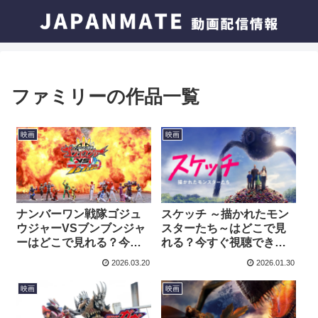
ファミリーの作品一覧
映画
映画
ナンバーワン戦隊ゴジュ
スケッチ ～描かれたモン
ウジャーVSブンブンジャ
スターたち～はどこで見
ーはどこで見れる？今す
れる？今すぐ視聴できる
ぐ視聴できる動画配信サ
動画配信サービスを紹
2026.03.20
2026.01.30
ービスを紹介！
介！
映画
映画