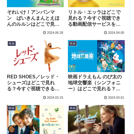
それいけ！アンパンマ
リトル・エッラはどこで
ン ばいきんまんとえほ
見れる？今すぐ視聴でき
んのルルンはどこで見れ
る動画配信サービスを紹
る？今すぐ視聴できる動
介！
2024.06.28
2024.04.05
画配信サービスを紹介！
映画
映画
RED SHOES／レッド・
映画ドラえもん のび太の
シューズはどこで見れ
地球交響楽（シンフォニ
る？今すぐ視聴できる動
ー）はどこで見れる？今
画配信サービスを紹介！
すぐ視聴できる動画配信
2024.03.15
2024.03.01
サービスを紹介！
映画
映画