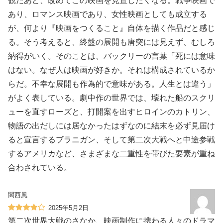
観たあと、改めてこの映画を見直したくなる。戦争映画で
あり、ロマンス映画であり、女性映画としても成立する
が、何より『映画をつくること』自体を描く作品だと感じ
る。そう考えると、終盤の展開も唐突には見えず、むしろ
納得がいく。そのことは、バックリーの言葉「死には意味
はない。なぜ人は映画が好きか。それは構成されているか
らだ。不幸な展開も作為的で意味がある。人生とは違う」
がよく表している。劇中作の世界では、壊れた船のスクリ
ューを直すローズと、打開案を出すヒロインのカトリン、
物語の出だしには居なかったはずなのに結末を必ず見届け
ると宣言するブラニガン、そして第二次大戦へと中途参戦
するアメリカなど、さまざまな二重性を帯びた要素が重ね
合わされている。
関西風
2025年5月2日
第二次世界大戦のさなか、映画制作に携わる人々のドラマ