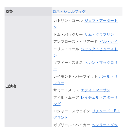
監督
ロネ・シェルフィグ
カトリン・コール
ジェマ・アータート
ン
トム・バックリー
サム・クラフリン
アンブローズ・ヒリアード
ビル・ナイ
エリス・コール
ジャック・ヒュースト
ン
ソフィー・スミス
ヘレン・マックロリ
ー
レイモンド・パーフィット
ポール・リ
ッター
出演者
サミー・スミス
エディ・マーサン
フィル・ムーア
レイチェル・スターリ
ング
ロジャー・スウェイン
リチャード・E・
グラント
ガブリエル・ベイカー
ヘンリー・グッ