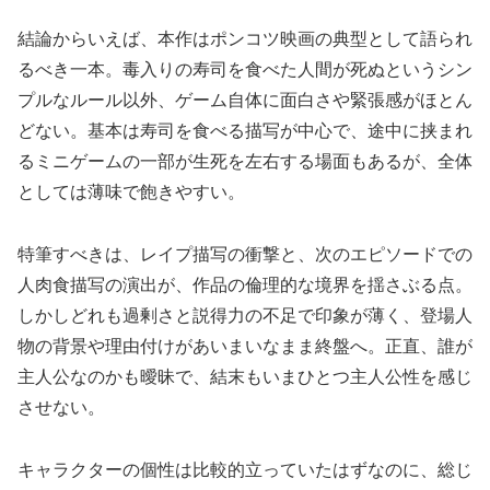
結論からいえば、本作はポンコツ映画の典型として語られ
るべき一本。毒入りの寿司を食べた人間が死ぬというシン
プルなルール以外、ゲーム自体に面白さや緊張感がほとん
どない。基本は寿司を食べる描写が中心で、途中に挟まれ
るミニゲームの一部が生死を左右する場面もあるが、全体
としては薄味で飽きやすい。
特筆すべきは、レイプ描写の衝撃と、次のエピソードでの
人肉食描写の演出が、作品の倫理的な境界を揺さぶる点。
しかしどれも過剰さと説得力の不足で印象が薄く、登場人
物の背景や理由付けがあいまいなまま終盤へ。正直、誰が
主人公なのかも曖昧で、結末もいまひとつ主人公性を感じ
させない。
キャラクターの個性は比較的立っていたはずなのに、総じ