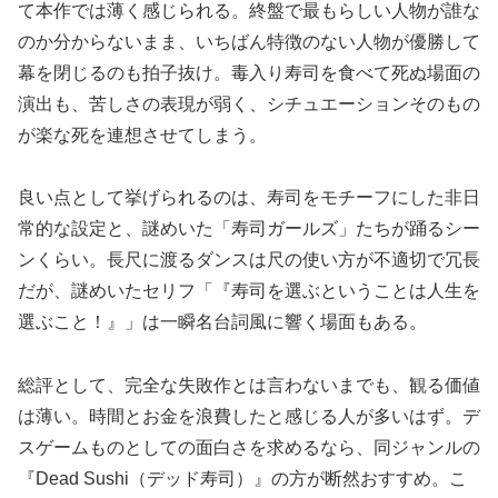
て本作では薄く感じられる。終盤で最もらしい人物が誰な
のか分からないまま、いちばん特徴のない人物が優勝して
幕を閉じるのも拍子抜け。毒入り寿司を食べて死ぬ場面の
演出も、苦しさの表現が弱く、シチュエーションそのもの
が楽な死を連想させてしまう。
良い点として挙げられるのは、寿司をモチーフにした非日
常的な設定と、謎めいた「寿司ガールズ」たちが踊るシー
ンくらい。長尺に渡るダンスは尺の使い方が不適切で冗長
だが、謎めいたセリフ「『寿司を選ぶということは人生を
選ぶこと！』」は一瞬名台詞風に響く場面もある。
総評として、完全な失敗作とは言わないまでも、観る価値
は薄い。時間とお金を浪費したと感じる人が多いはず。デ
スゲームものとしての面白さを求めるなら、同ジャンルの
『Dead Sushi（デッド寿司）』の方が断然おすすめ。こ