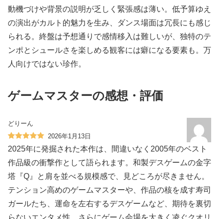
動機づけや背景の説明が乏しく緊張感は薄い。低予算ゆえ
の演出がカルト的魅力を生み、ダンス場面は冗長にも感じ
られる。終盤は予想通りで感情移入は難しいが、独特のテ
ンポとシュールさを楽しめる観客には癖になる要素も。万
人向けではない珍作。
ゲームマスターの感想・評価
どりーん
2026年1月13日
2025年に発掘された本作は、間違いなく2005年のベスト
作品級の衝撃作として語られます。和製デスゲームの金字
塔『Q』と肩を並べる規模感で、見どころが尽きません。
テンション高めのゲームマスターや、作品の核を成す寿司
ガールたち、運命を左右するデスゲームなど、期待を裏切
らないエンタメ性。さらにゲーム会場を大きく凌ぐクオリ