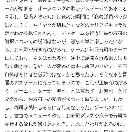
り寿司を避け、最後まで生き残れば大金が手に入る寿司ゲ
ームが始まる。オープニングの歌がデスゲームであること
を示し、登場人物たちは目覚めた瞬間に「私の議員バッジ
はどこ？！」や「ヤクが切れた」などのセリフでキャラ設
定がわかる親切さもあり。デスゲームを行う理由や寿司の
選択についての説明はないが、恐らく単に楽しみたいか
ら、お寿司が好きなのだろう。ゲームは毎回寿司をテーマ
にしており、ネタは変わるが、途中で展開される余興は多
彩で飽きがこない。人が死ぬのは主に余興のせいで、寿司
自体はそれほど必要ではないかと思ったが、そうなると普
通のデスゲームになってしまうので、これが正解なのだろ
う。ゲームマスターが「寿司」とは言わず「お寿司」と呼
ぶ姿から、お寿司への愛情が伝わって微笑ましい。しか
し、寿司が美味しそうには見えなかった。ゲームの中で
は、書道でメニューを作り、お寿司ダンスや汽車で寿司を
配達する流れが繰り返される。このこだわりがあるのに、