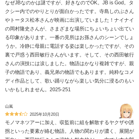
なぜJBなのかは謎ですが、好きなのでOK。JB is God。タ
クシー内でのやりとりが面白かったです。寺島しのぶさん
やトータス松本さんが映画に出演していました！ナイナイ
の岡村隆史さんが、さまざまな場所にちょいちょい出てい
る印象があります。一番の見所はお孫さんのシーンでしょ
うか。冷静に母親に電話する姿は楽しかったですが、その
裏で戸惑う西田敏行さんがいます。そして、その西田敏行
さんの演技には涙しました。物語はかなり複雑ですが、親
子の物語であり、義兄弟の物語でもあります。純粋なコメ
ディ作品として、歌い踊りながら楽しい気分に浸るのもい
いかもしれません。2025-251
山嵐
2025年10月20日
モノマネツアーに加え、収監前に組を解散するヤクザや誘
拐といった要素が絡む物語。人物の関わりが濃く、展開が