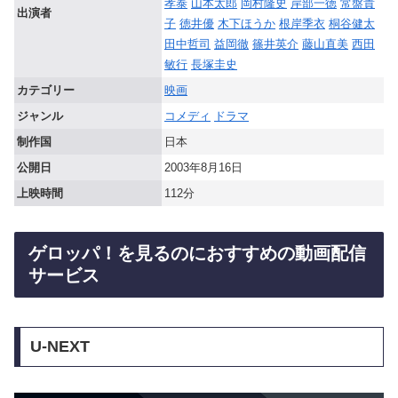
孝泰
山本太郎
岡村隆史
岸部一徳
常盤貴
出演者
子
徳井優
木下ほうか
根岸季衣
桐谷健太
田中哲司
益岡徹
篠井英介
藤山直美
西田
敏行
長塚圭史
カテゴリー
映画
ジャンル
コメディ
ドラマ
制作国
日本
公開日
2003年8月16日
上映時間
112分
ゲロッパ！を見るのにおすすめの動画配信
サービス
U-NEXT