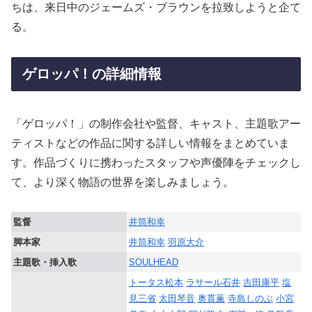
ちは、来日中のジェームズ・ブラウンを拉致しようと企て
る。
ゲロッパ！の詳細情報
「ゲロッパ！」の制作会社や監督、キャスト、主題歌アー
ティストなどの作品に関する詳しい情報をまとめていま
す。作品づくりに携わったスタッフや声優陣をチェックし
て、より深く物語の世界を楽しみましょう。
監督
井筒和幸
脚本家
井筒和幸
羽原大介
主題歌・挿入歌
SOULHEAD
トータス松本
ラサール石井
吉田康平
塩
見三省
太田琴音
奥貫薫
寺島しのぶ
小宮