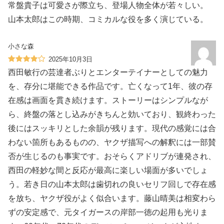
常盤貴子は可愛さが際立ち、登場人物全体が若々しい。
山本太郎はこの時期、コミカルな役を多く演じている。
小さな森
2025年10月3日
西田敏行の芸達者ぶりとエンターテイナーとしての魅力
を、存分に堪能できる作品です。亡くなって1年、彼の存
在感は画面を貫き続けます。ストーリーはシンプルなが
ら、終盤の落とし込みがきちんと効いており、観終わった
後にはスッキリとした余韻が残ります。現代の感覚には合
わない箇所もあるものの、ヤクザ描写への解釈には一部賛
否が生じるのも事実です。おそらくアドリブが連発され、
西田の軽妙な間と反応が最高に楽しい場面が多いでしょ
う。若き日の山本太郎は歯切れの良いセリフ回しで存在感
を放ち、ヤクザ役がよく似合います。藤山晴美は相変わら
ずの安定感で、元タイガースの岸部一徳の起用も光りま