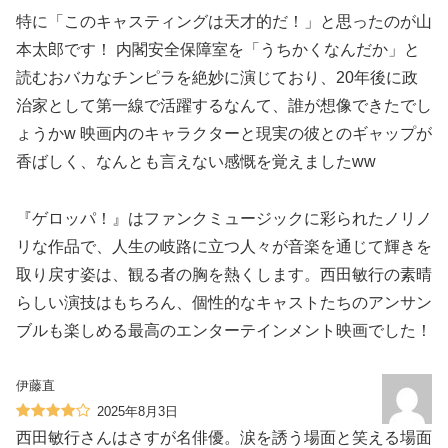
特に「このキャスティングは天才的だ！」と思ったのが山
本太郎です！ 内閣安全保障室を「うちかくなんだか」と
読むおバカなチンピラを絶妙に演じており、20年後に政
治家として第一線で活躍するなんて、誰が想像できたでし
ょうかw 映画内のキャラクターと現実の彼とのギャップが
香ばしく、なんとも言えない感慨を覚えましたww
『ゲロッパ！』はファンクミュージックに彩られたノリノ
リな作品で、人生の岐路に立つ人々が音楽を通じて輝きを
取り戻す姿は、観る者の胸を熱くします。西田敏行の素晴
らしい演技はもちろん、個性的なキャストたちのアンサン
ブルも楽しめる最高のエンターテインメント映画でした！️
伊藤直
2025年8月3日
西田敏行さんはさすが名俳優。涙を誘う場面と笑える場面