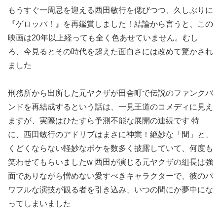
もうすぐ一周忌を迎える西田敏行を偲びつつ、久しぶりに
『ゲロッパ！』を再鑑賞しました！結論から言うと、この
映画は20年以上経っても全く色あせていません。むし
ろ、今見るとその時代を超えた面白さには改めて驚かされ
ました
刑務所から出所した元ヤクザが田舎町で伝説のファンクバ
ンドを再結成するという話は、一見王道のコメディに見え
ますが、実際はひたすら予測不能な展開の連続です 特
に、西田敏行のアドリブはまさに神業！絶妙な「間」と、
くどくならない軽妙なボケを数多く披露していて、何度も
笑わせてもらいましたw 西田が演じる元ヤクザの組長は強
面でありながら憎めない愛すべきキャラクターで、彼のパ
ワフルな演技が観る者を引き込み、いつの間にか夢中にな
ってしまいました