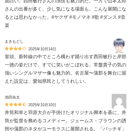
面白い。西田敏行さんの演技も魅力的だ。一方で山本太郎
さんの出番が多く、少し気になる場面も。こんな展開にな
るとは思わなかった。#ヤクザ #モノマネ #歌 #ダンス #音
楽
まきもどし
2025年10月14日
冒頭、新幹線の中でところ構わず踊り出す西田敏行と岸部
一徳の姿だけで、すでに笑いがこぼれる。常盤貴子の気の
強いシングルマザー像も魅力的。名古屋〜蒲郡を舞台に据
えた設定は、愛知県民としてうれしい。
池田祐太
2025年10月10日
井筒和幸と羽原大介が手掛けたオリジナル脚本を基に、井
筒が監督を務めるコメディー。ジェームス・ブラウンの誘
拐や蒲郡のネタがユーモラスに展開される。「パッチギ」