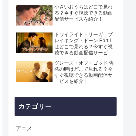
小さいおうちはどこで見れ
る？今すぐ視聴できる動画
配信サービスを紹介！
トワイライト・サーガ ブ
レイキング・ドーン Part 1
はどこで見れる？今すぐ視
聴できる動画配信サービス
を紹介！
グレース・オブ・ゴッド 告
発の時はどこで見れる？今
すぐ視聴できる動画配信サ
ービスを紹介！
カテゴリー
アニメ