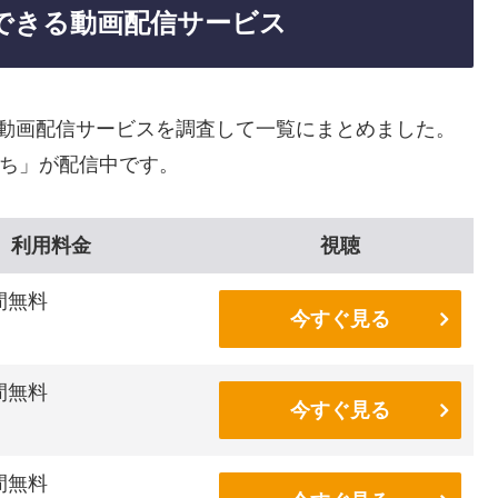
聴できる動画配信サービス
きる動画配信サービスを調査して一覧にまとめました。
たち」が配信中です。
利用料金
視聴
間無料
今すぐ見る
間無料
今すぐ見る
間無料