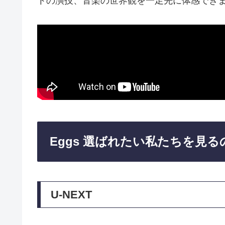
トの演技、音楽の世界観を一足先に体感でき
Eggs 選ばれたい私たちを見
U-NEXT