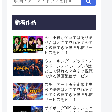
新着作品
今、不倫が問題ではありま
せんはどこで見れる？今す
ぐ視聴できる動画配信サー
ビスを紹介！
ウォーキング・デッド：デ
ッド・シティ シーズン3は
どこで見れる？今すぐ視聴
できる動画配信サービスを
紹介！
スチュアート★宇宙救出失
敗の法則はどこで見れる？
今すぐ視聴できる動画配信
サービスを紹介！
サイボーグ009 ネメシスは