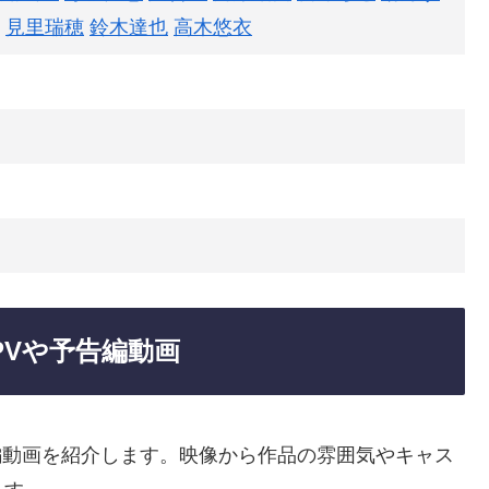
見里瑞穂
鈴木達也
高木悠衣
PVや予告編動画
告編動画を紹介します。映像から作品の雰囲気やキャス