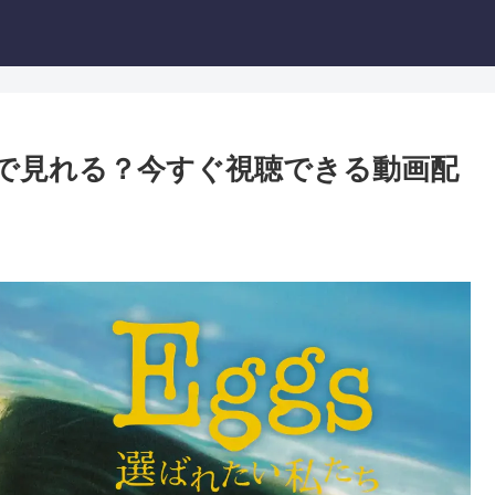
こで見れる？今すぐ視聴できる動画配