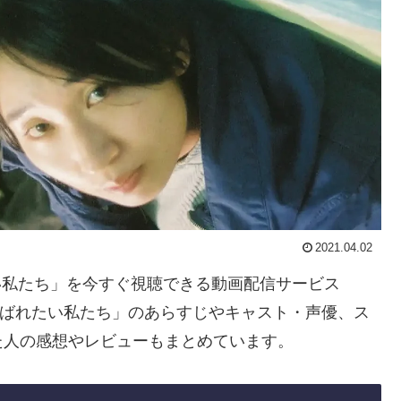
2021.04.02
れたい私たち」を今すぐ視聴できる動画配信サービス
 選ばれたい私たち」のあらすじやキャスト・声優、ス
た人の感想やレビューもまとめています。