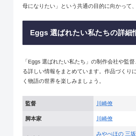
母になりたい」という共通の目的に向かって
Eggs 選ばれたい私たちの詳細
「Eggs 選ばれたい私たち」の制作会社や
る詳しい情報をまとめています。作品づくり
く物語の世界を楽しみましょう。
監督
川崎僚
脚本家
川崎僚
みやべほの
三坂