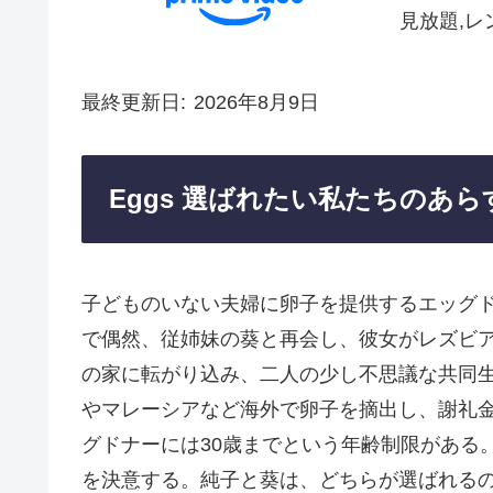
見放題,レ
最終更新日
2026年8月9日
Eggs 選ばれたい私たちのあら
子どものいない夫婦に卵子を提供するエッグ
で偶然、従姉妹の葵と再会し、彼女がレズビ
の家に転がり込み、二人の少し不思議な共同
やマレーシアなど海外で卵子を摘出し、謝礼
グドナーには30歳までという年齢制限がある
を決意する。純子と葵は、どちらが選ばれる