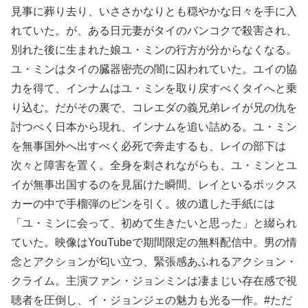
見事に葬り去り、いささかなりとも穏やかな日々を手に入
れていた。が、ある日元妻がタイのバンコクで殺害され、
別れた後に生まれた娘ユ・ミンの行方が分からなくなる。
ユ・ミンはタイの臓器密売の闇に囚われていた。ユイの協
力を得て、インナムはユ・ミンを取り戻すべくタイへと乗
り込む。だがその裏で、コレエダの義兄弟レイが兄の仇を
討つべく日本から現れ、インナムを追い詰める。ユ・ミン
を無事国外へ出すべく必死で奔走するも、レイの部下は
次々と障害を置く。全身を刺されながらも、ユ・ミンとユ
イが無事出国するのを見届けた瞬間、レイといるボックス
カーの中で手榴弾のピンを引く。彼の遺した手紙には
「ユ・ミンに会って、初めて生きたいと思った」と綴られ
ていた。映像はYouTubeで期間限定の無料配信中。男の情
念とアクションが匂い立つ、緊張感あふれるアクション・
クライム。主演ファン・ジョンミンは凄まじい存在感で視
聴者を圧倒し、イ・ジョンジェの魅力も光る一作。#ただ