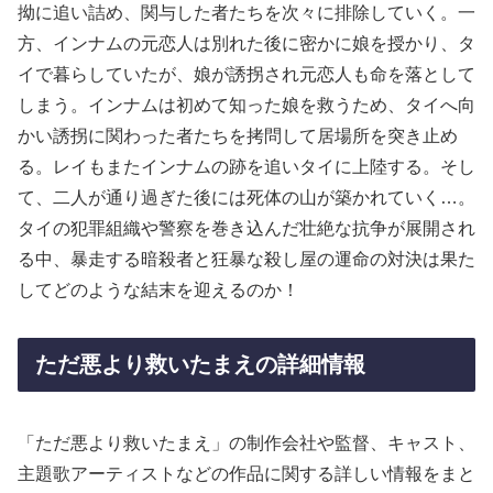
拗に追い詰め、関与した者たちを次々に排除していく。一
方、インナムの元恋人は別れた後に密かに娘を授かり、タ
イで暮らしていたが、娘が誘拐され元恋人も命を落として
しまう。インナムは初めて知った娘を救うため、タイへ向
かい誘拐に関わった者たちを拷問して居場所を突き止め
る。レイもまたインナムの跡を追いタイに上陸する。そし
て、二人が通り過ぎた後には死体の山が築かれていく…。
タイの犯罪組織や警察を巻き込んだ壮絶な抗争が展開され
る中、暴走する暗殺者と狂暴な殺し屋の運命の対決は果た
してどのような結末を迎えるのか！
ただ悪より救いたまえの詳細情報
「ただ悪より救いたまえ」の制作会社や監督、キャスト、
主題歌アーティストなどの作品に関する詳しい情報をまと