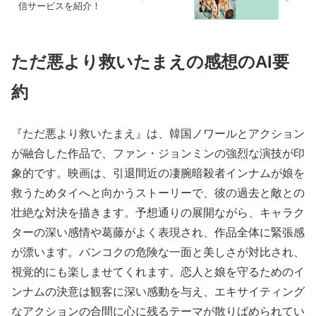
信サービスを紹介！
ただ悪より救いたまえの感想のAI要
約
『ただ悪より救いたまえ』は、韓国ノワールとアクション
が融合した作品で、ファン・ジョンミンの強烈な演技が印
象的です。映画は、引退間近の凄腕暗殺者インナムが娘を
救うためタイへと向かうストーリーで、彼の過去と敵との
壮絶な対決を描きます。予想通りの展開ながら、キャラク
ターの深い感情や葛藤がよく表現され、作品全体に緊張感
が漂います。バンコクの危険な一面と美しさが対比され、
視覚的にも楽しませてくれます。恋人と娘を守るためのイ
ンナムの決意は観客に深い感動を与え、エキサイティング
なアクションの合間に心に残るテーマが散りばめられてい