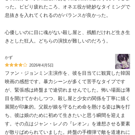
った。ビビり疲れたころ、オネエ役が絶妙なタイミングで
息抜きを入れてくれるのがバランスが良かった。
心優しいのに目に魂がない殺し屋と、残酷だけれど生き生
きとした狂人。どちらの演技が難しいのだろう。
かず
2026年4月5日
ファン・ジョンミン主演作を、彼を目当てに観賞した韓国
映画の感想です。暴力シーンが多くて苦手なタイプです
が、緊張感は終盤まで途切れませんでした。怖い場面は薄
目を開けてかわしつつ、殺し屋と少女の関係を丁寧に描く
展開が印象的。父親が娘を守るため命を懸ける姿は胸を打
ち、彼は娘のために初めて生きたいと思う瞬間を迎えま
す。その点はジャン・レノの『レオン』を連想させる要素
が散りばめられていました。終盤の手榴弾で敵を道連れに