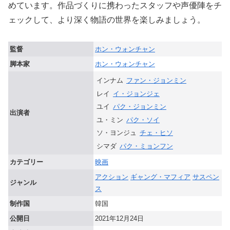
めています。作品づくりに携わったスタッフや声優陣をチ
ェックして、より深く物語の世界を楽しみましょう。
監督
ホン・ウォンチャン
脚本家
ホン・ウォンチャン
インナム
ファン・ジョンミン
レイ
イ・ジョンジェ
ユイ
パク・ジョンミン
出演者
ユ・ミン
パク・ソイ
ソ・ヨンジュ
チェ・ヒソ
シマダ
パク・ミョンフン
カテゴリー
映画
アクション
ギャング・マフィア
サスペン
ジャンル
ス
制作国
韓国
公開日
2021年12月24日