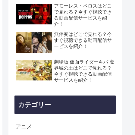
きる動画配信サービスを紹
アモーレス・ペロスはどこ
介！
で見れる？今すぐ視聴でき
る動画配信サービスを紹
介！
無伴奏はどこで見れる？今
すぐ視聴できる動画配信サ
ービスを紹介！
劇場版 仮面ライダーキバ 魔
界城の王はどこで見れる？
今すぐ視聴できる動画配信
サービスを紹介！
カテゴリー
アニメ