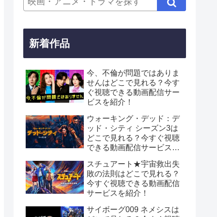
新着作品
今、不倫が問題ではありま
せんはどこで見れる？今す
ぐ視聴できる動画配信サー
ビスを紹介！
ウォーキング・デッド：デ
ッド・シティ シーズン3は
どこで見れる？今すぐ視聴
できる動画配信サービスを
紹介！
スチュアート★宇宙救出失
敗の法則はどこで見れる？
今すぐ視聴できる動画配信
サービスを紹介！
サイボーグ009 ネメシスは