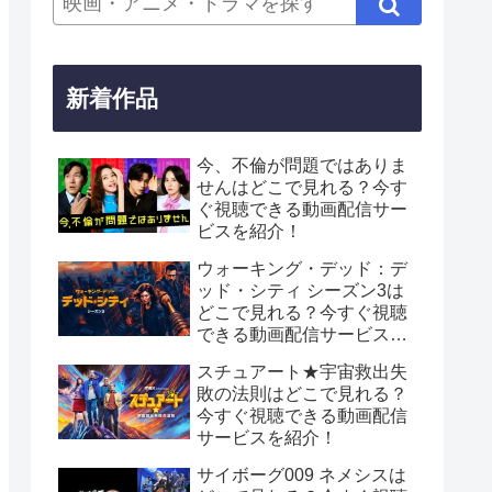
新着作品
今、不倫が問題ではありま
せんはどこで見れる？今す
ぐ視聴できる動画配信サー
ビスを紹介！
ウォーキング・デッド：デ
ッド・シティ シーズン3は
どこで見れる？今すぐ視聴
できる動画配信サービスを
紹介！
スチュアート★宇宙救出失
敗の法則はどこで見れる？
今すぐ視聴できる動画配信
サービスを紹介！
サイボーグ009 ネメシスは