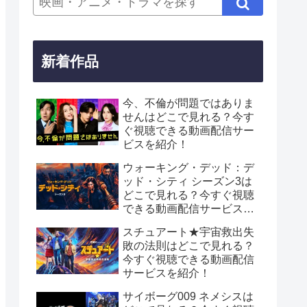
新着作品
今、不倫が問題ではありま
せんはどこで見れる？今す
ぐ視聴できる動画配信サー
ビスを紹介！
ウォーキング・デッド：デ
ッド・シティ シーズン3は
どこで見れる？今すぐ視聴
できる動画配信サービスを
紹介！
スチュアート★宇宙救出失
敗の法則はどこで見れる？
今すぐ視聴できる動画配信
サービスを紹介！
サイボーグ009 ネメシスは