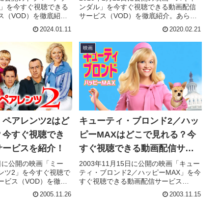
ズ」を今すぐ視聴できる
ンダル」を今すぐ視聴できる動画配信
ス（VOD）を徹底紹
サービス（VOD）を徹底紹介。あらす
キャスト・声優、スタ
じやキャスト・声優、スタッフ、主題
2024.01.11
2020.02.21
情報はもちろん、実際
歌の情報はもちろん、実際に見た人の
やレビューもまとめて
感想やレビューもまとめています。
映画
・ペアレンツ2はど
キューティ・ブロンド2／ハッ
？今すぐ視聴でき
ピーMAXはどこで見れる？今
サービスを紹介！
すぐ視聴できる動画配信サー
ビスを紹介！
26日に公開の映画「ミー
2003年11月15日に公開の映画「キュー
ンツ2」を今すぐ視聴で
ティ・ブロンド2／ハッピーMAX」を今
ービス（VOD）を徹底
すぐ視聴できる動画配信サービス
やキャスト・声優、ス
（VOD）を徹底紹介。あらすじやキャ
2005.11.26
2003.11.15
の情報はもちろん、実
スト・声優、スタッフ、主題歌の情報
想やレビューもまとめ
はもちろん、実際に見た人の感想やレ
ビューもまとめています。