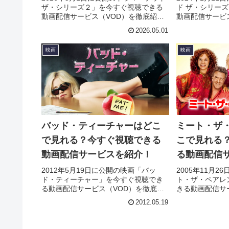
ザ・シリーズ２」を今すぐ視聴できる
ド ザ・シリー
動画配信サービス（VOD）を徹底紹
動画配信サービ
介。あらすじやキャスト・声優、スタ
介。あらすじや
2026.05.01
ッフ、主題歌の情報はもちろん、実際
ッフ、主題歌の
に見た人の感想やレビューもまとめて
に見た人の感想
映画
映画
います。
います。
バッド・ティーチャーはどこ
ミート・ザ
で見れる？今すぐ視聴できる
こで見れる
動画配信サービスを紹介！
る動画配信
2012年5月19日に公開の映画「バッ
2005年11月
ド・ティーチャー」を今すぐ視聴でき
ト・ザ・ペアレ
る動画配信サービス（VOD）を徹底紹
きる動画配信サ
介。あらすじやキャスト・声優、スタ
紹介。あらすじ
2012.05.19
ッフ、主題歌の情報はもちろん、実際
タッフ、主題歌
に見た人の感想やレビューもまとめて
際に見た人の感
います。
ています。