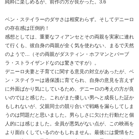
純粋に楽しめるが、前作の方が良かった。3.6
ベン・ステイラーのダサさは相変わらず。そしてデニーロ
の存在感は圧倒的！
感想としては、重要なフィアンセとその両親を実家に連れ
て行くも、彼自身の両親が全く気を使わない、まるで天然
のようで…（その両親がダスティン・ホフマンとバーブ
ラ・ストライザンドなのは驚きですが）。
デニーロ夫妻と子育てに関する意見の対立があったが、ベ
ン・ステイラーは過保護に育てられ、自身の意見を言えず
に外面ばかり気にしているため、デニーロの考えの方が良
いのではと感じた。これがまた優しい男へと成長した証か
もしれないが、父親同士の競り合いで戦略を漏らしてしま
うのは問題だと思いました。男らしさに欠けた行動だと個
人的には感じました。全員が悪気がない点が、この映画を
より面白くしているのかもしれません。最後には愛情をた