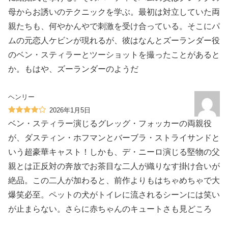
母からお誘いのテクニックを学ぶ。最初は対立していた両
親たちも、何やかんやで刺激を受け合っている。そこにパ
ムの元恋人ケビンが現れるが、彼はなんとズーランダー役
のベン・スティラーとツーショットを撮ったことがあると
か。もはや、ズーランダーのようだ
ヘンリー
2026年1月5日
ベン・スティラー演じるグレッグ・フォッカーの両親役
が、ダスティン・ホフマンとバーブラ・ストライサンドと
いう超豪華キャスト！しかも、デ・ニーロ演じる堅物の父
親とは正反対の奔放でお茶目な二人が織りなす掛け合いが
絶品。この二人が加わると、前作よりもはちゃめちゃで大
爆笑必至。ペットの犬がトイレに流されるシーンには笑い
が止まらない。さらに赤ちゃんのキュートさも見どころ️