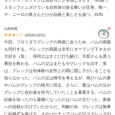
スティン・ホフマンは演技らしさを感じさせず、NG集で
スタッフとふざけている自然体の振る舞いが圧巻。唯一、
デ・ニーロの奥さんだけが品格と美しさを放つ。#UN
山根和典
2026年2月5日
今回、フロリダでグレッグの両親に会うため、パムの両親
も同行する。グレッグの両親は非常にオープンで下ネタが
大好き（笑）。母同士はすぐに打ち解け、旦那さんを誘う
裏技を教わる。パムの父はまたもやグレッグを試す。実
は、グレッグは初体験の女性との間に隠し子がいることを
知らなかった。パムの父は帰宅を考えるが、再びパムの妻
やパムがグレッグの味方に回る。さらに、妻はパムの父が
グレッグに自白薬を投与していたことを暴露する。パムの
妊娠を知ったのも最後になったのはパムの父だった。家族
への信頼が欠けていたからだ。和解の末、グレッグは無事
に結婚式を挙げる。そのパーティでパムの父はグレッグの