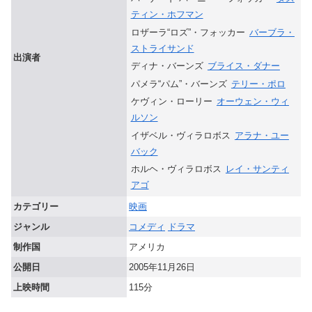
ティン・ホフマン
ロザーラ“ロズ”・フォッカー
バーブラ・
ストライサンド
出演者
ディナ・バーンズ
ブライス・ダナー
パメラ“パム”・バーンズ
テリー・ポロ
ケヴィン・ローリー
オーウェン・ウィ
ルソン
イザベル・ヴィラロボス
アラナ・ユー
バック
ホルヘ・ヴィラロボス
レイ・サンティ
アゴ
カテゴリー
映画
ジャンル
コメディ
ドラマ
制作国
アメリカ
公開日
2005年11月26日
上映時間
115分