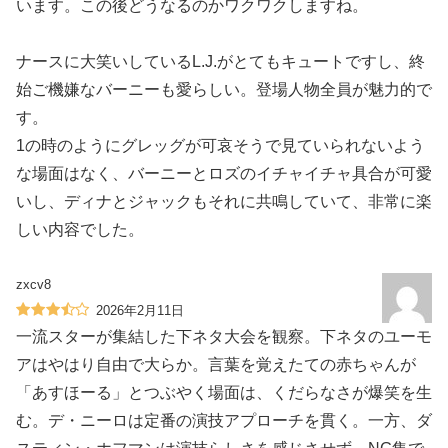
います。この後どうなるのかワクワクしますね。
ナースに大笑いしているL.J.がとてもキュートですし、終
始ご機嫌なバーニーも愛らしい。登場人物全員が魅力的で
す。
1の時のようにグレッグが可哀そうで見ていられないよう
な場面はなく、バーニーとロズのイチャイチャ具合が可愛
いし、ディナとジャックもそれに共鳴していて、非常に楽
しい内容でした。
zxcv8
2026年2月11日
一流スターが集結した下ネタ大会を観察。下ネタのユーモ
アはやはり自由で大らか。言葉を覚えたての赤ちゃんが
「あすほーる」とつぶやく場面は、くだらなさが爆笑を生
む。デ・ニーロは定番の演技アプローチを貫く。一方、ダ