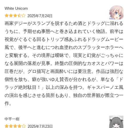
White Unicorn
2025年7月24日
画家デジーがスランプを脱するため酒とドラッグに溺れる
うちに、予期せぬ事態へと巻き込まれていく物語。前半は
視覚がぐるぐる回るトリップ感あふれるドラッグムービー
風で、後半へと進むにつれ血塗れのスプラッターホラーへ
と変貌する。その境界は曖昧で、現実と幻覚がごっちゃに
なる展開の落差が見事。終盤の圧倒的なカオスとパワーは
圧巻だが、グロ描写と画面酔いには要注意。作品は強烈な
個性を放ち、癖が強いゆえ賛否が分かれるが、単なる「ド
ラッグ絶対駄目！」以上の深みを持つ。ギャスパーノエ風
の演出を感じさせる箇所もあり、独自の世界観が際立つ一
作。
中平一樹
2025年7月23日