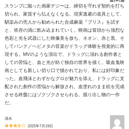
スランプに陥った画家デジーは、締切を守れず契約を打ち
切られ、家賃すら払えなくなる。現実逃避の道具として、
馴染みの売人から勧められた合成麻薬『ブリス』を試す
と、依存の渦に飲み込まれていく。映画は冒頭から強烈な
色彩と光を武器にした映像美を放ち、ネオン、赤と黒、そ
してパンク／ヘビメタの音楽がドラッグ体験を視覚的に再
現する。MVのような演出で、ドラッグに溺れる創作者と
しての苦悩と、血と光が紡ぐ独自の世界を描く。吸血鬼映
画としても新しい切り口で描かれており、私には好印象だ
った。血飛沫とわずかなグロが魅力を添え、ドラッグに支
配された創作の苦悩から解放され、血塗れのまま絵を完成
させる終盤にはゾクゾクさせられる。掘り出し物の一作
だ。
清水
2025年7月19日