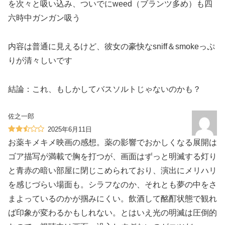
を次々と吸い込み、ついでにweed（ブランツ多め）も四
六時中ガンガン吸う
内容は普通に見えるけど、彼女の豪快なsniff＆smokeっぷ
りが清々しいです
結論：これ、もしかしてバスソルトじゃないのかも？
佐之一郎
2025年6月11日
お薬キメキメ映画の感想。薬の影響でおかしくなる展開は
ゴア描写が満載で胸を打つが、画面はずっと明滅する灯り
と青赤の暗い部屋に閉じこめられており、演出にメリハリ
を感じづらい場面も。シラフなのか、それとも夢の中をさ
まよっているのかが掴みにくい。飲酒して酩酊状態で観れ
ば印象が変わるかもしれない。とはいえ光の明滅は圧倒的