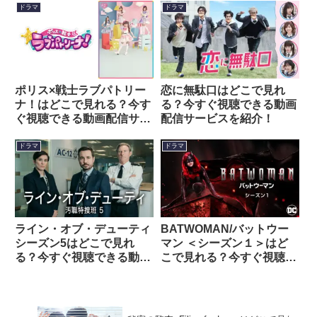
サービスを紹介！
ドラマ
ドラマ
ポリス×戦士ラブパトリー
恋に無駄口はどこで見れ
ナ！はどこで見れる？今す
る？今すぐ視聴できる動画
ぐ視聴できる動画配信サー
配信サービスを紹介！
ビスを紹介！
ドラマ
ドラマ
ライン・オブ・デューティ
BATWOMAN/バットウー
シーズン5はどこで見れ
マン ＜シーズン１＞はど
る？今すぐ視聴できる動画
こで見れる？今すぐ視聴で
配信サービスを紹介！
きる動画配信サービスを紹
介！