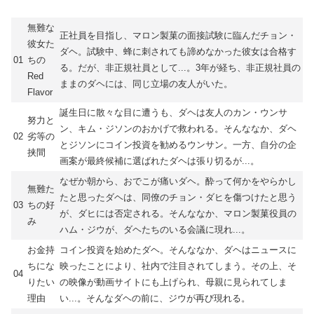
無難な
正社員を目指し、マロン製菓の面接試験に臨んだチョン・
彼女た
ダヘ。試験中、蜂に刺されても諦めなかった彼女は合格す
01
ちの
る。だが、非正規社員として...。3年が経ち、非正規社員の
Red
ままのダヘには、同じ立場の友人がいた。
Flavor
誕生日に散々な目に遭うも、ダヘは友人のカン・ウンサ
努力と
ン、キム・ジソンのおかげで救われる。そんななか、ダヘ
02
劣等の
とジソンにコイン投資を勧めるウンサン。一方、自分の企
挟間
画案が最終候補に選ばれたダヘは張り切るが...。
なぜか朝から、おでこが痛いダヘ。酔って何かをやらかし
無難た
たと思ったダヘは、同僚のチョン・ダヒを傷つけたと思う
03
ちの好
が、ダヒには否定される。そんななか、マロン製菓役員の
み
ハム・ジウが、ダヘたちのいる会議に現れ...。
お金持
コイン投資を始めたダヘ。そんななか、ダヘはニュースに
ちにな
映ったことにより、社内で注目されてしまう。その上、そ
04
りたい
の映像が動画サイトにも上げられ、母親に見られてしま
理由
い...。そんなダヘの前に、ジウが再び現れる。