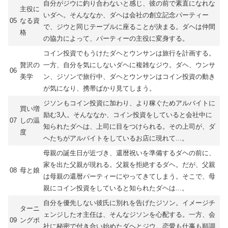
自分がジウに釣り合わないと感じ、彼の前で素直になれな
主役に
いダヘ。そんななか、ダヘは会社の創立記念パーティー
05
なる資
で、ジウと同じテーブルに座ることが決まる。ダヘは仲間
格
の協力によって、パーティーの主役に変身する。
コイン投資でもうけたダヘとウンサンは旅行を計画する。
贅沢の
一方、自分を気にしないダヘに複雑なジウ。ダヘ、ウンサ
06
美学
ン、ジソンで旅行中、ダヘとウンサンはコイン投資の動き
が気になり、携帯ばかり見てしまう。
ジソンもコイン投資に加わり、より稼ぐためアルバイトに
買い増
励む3人。そんななか、コイン投資をしていると会社中に
07
しの温
知られたダヘは、上司に目をつけられる。その上司が、ダ
度
ヘたちがアルバイトをしているお店に現れて...。
母親の誕生日が近づき、還暦祝いを準備するダヘの前に、
家を出た父親が現れる。父親を拒絶するダヘ。だが、父親
08
母と娘
は母親の還暦パーティーにやってきてしまう。そこで、母
親にコイン投資をしていると知られたダヘは...。
自分を優先しない彼氏に別れを告げたジソン。イメージチ
ターニ
ェンジしたオ主任は、そんなジソンを心配する。一方、会
09
ングポ
社に秘密で付き合い始めたダヘとジウ。恋愛も仕事も順調