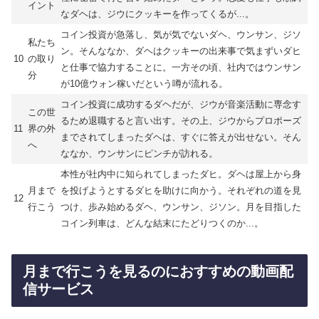
イント
なダヘは、ジウにクッキーを作ってくるが...。
コイン投資が急落し、気が気でないダヘ、ウンサン、ジソ
私たち
ン。そんななか、ダヘはクッキーの出来事で気まずいダヒ
10
の取り
と仕事で協力することに。一方その頃、社内ではウンサン
分
が10億ウォン稼いだという噂が流れる。
コイン投資に成功するダヘだが、ジウが音楽活動に専念す
この世
るため退職すると言い出す。その上、ジウからプロポーズ
11
界の外
までされてしまったダヘは、すぐに答えが出せない。そん
へ
ななか、ウンサンにピンチが訪れる。
本性が社内中に知られてしまったダヒ。ダヘは屋上から身
月まで
を投げようとするダヒを助けに向かう。それぞれの道を見
12
行こう
つけ、歩み始めるダヘ、ウンサン、ジソン。月を目指した
コイン列車は、どんな結末にたどりつくのか...。
月まで行こうを見るのにおすすめの動画配
信サービス