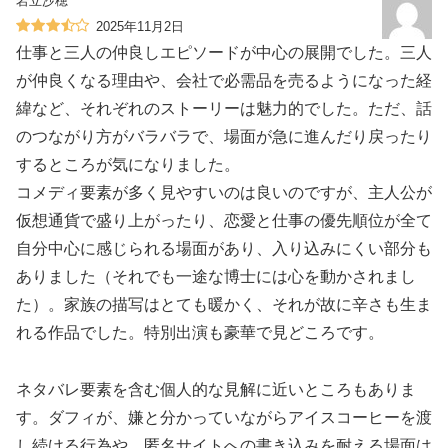
岩立沙穂
2025年11月2日
仕事と三人の仲良しエピソードが中心の展開でした。三人
が仲良くなる理由や、会社で必需品を売るようになった経
緯など、それぞれのストーリーは魅力的でした。ただ、話
のつながり方がバラバラで、場面が急に進んだり戻ったり
するところが気になりました。
コメディ要素が多く見やすいのは良いのですが、主人公が
仮想通貨で盛り上がったり、恋愛と仕事の優先順位が全て
自分中心に感じられる場面があり、入り込みにくい部分も
ありました（それでも一途な博士には心を動かされまし
た）。家族の描写はとても暖かく、それが故に辛さも生ま
れる作品でした。特別出演も豪華で見どころです。
ネタバレ要素を含む個人的な見解に近いところもありま
す。ダフィが、嫌と分かっていながらアイスコーヒーを渡
し続ける行為や、匿名サイトへの書き込みを耐える場面は