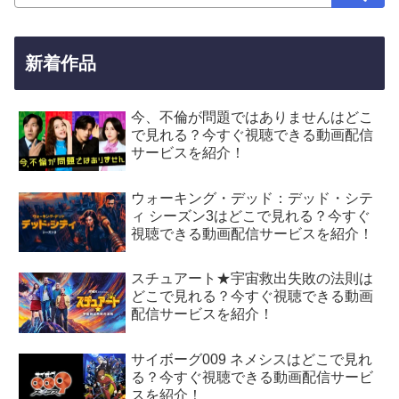
新着作品
今、不倫が問題ではありませんはどこ
で見れる？今すぐ視聴できる動画配信
サービスを紹介！
ウォーキング・デッド：デッド・シテ
ィ シーズン3はどこで見れる？今すぐ
視聴できる動画配信サービスを紹介！
スチュアート★宇宙救出失敗の法則は
どこで見れる？今すぐ視聴できる動画
配信サービスを紹介！
サイボーグ009 ネメシスはどこで見れ
る？今すぐ視聴できる動画配信サービ
スを紹介！