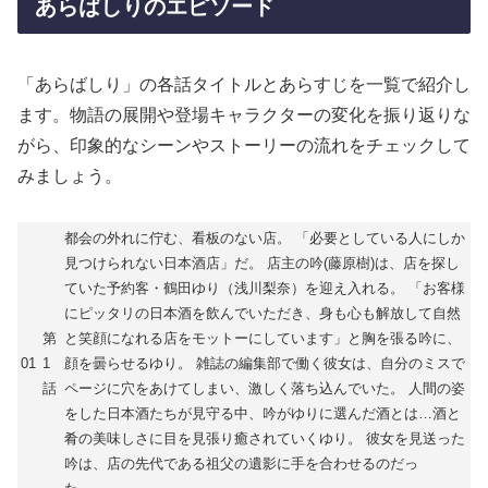
あらばしりのエピソード
「あらばしり」の各話タイトルとあらすじを一覧で紹介し
ます。物語の展開や登場キャラクターの変化を振り返りな
がら、印象的なシーンやストーリーの流れをチェックして
みましょう。
都会の外れに佇む、看板のない店。 「必要としている人にしか
見つけられない日本酒店」だ。 店主の吟(藤原樹)は、店を探し
ていた予約客・鶴田ゆり（浅川梨奈）を迎え入れる。 「お客様
にピッタリの日本酒を飲んでいただき、身も心も解放して自然
第
と笑顔になれる店をモットーにしています」と胸を張る吟に、
01
1
顔を曇らせるゆり。 雑誌の編集部で働く彼女は、自分のミスで
話
ページに穴をあけてしまい、激しく落ち込んでいた。 人間の姿
をした日本酒たちが見守る中、吟がゆりに選んだ酒とは…酒と
肴の美味しさに目を見張り癒されていくゆり。 彼女を見送った
吟は、店の先代である祖父の遺影に手を合わせるのだっ