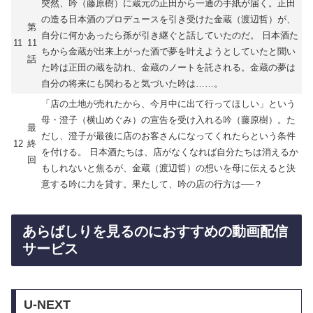
突然、吟（藤原樹）に蔵元の正田から一通の手紙が届く。正田
の造る日本酒のプロデュースを引き受けた金蔵（渡辺哲）が、
第
自分に何かあったら孫が引き継ぐと話していたのだ。 日本酒た
11
11
ちから金蔵が出来上がった酒で夢を叶えようとしていたと聞い
話
た吟は正田の蔵を訪れ、金蔵のノートを託される。金蔵の夢は
自分の将来にも関わると気づいた吟は……。
「店の土地が売れたから、今月中に出て行ってほしい」という
母・澄子（横山めぐみ）の宣告を受け入れる吟（藤原樹）。た
最
だし、澄子が最後に店のお客さんになってくれたらという条件
12
終
を付ける。 日本酒たちは、店がなくなれば自分たちは消えるか
回
もしれないと焦るが、金蔵（渡辺哲）の想いを母に伝えると決
意する吟に力を貸す。果たして、吟の店の行方は──？
あらばしりを見るのにおすすめの動画配信
サービス
U-NEXT