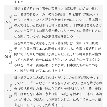
すると……。
祖父（渡辺哲）の弁護士の宝田（大山真絵子）の紹介で現れ
た、老舗の食器メーカーの3代目社長・白滝如水（青山めぐ）
第
から、クライアントと話を合わせるために、おいしい日本酒を
05
5
教えてほしいと依頼される吟（藤原樹）。 日本酒は全然好きじ
話
ゃないと公言する白滝も酒と肴のマリアージュの素晴らしさに
心を開いていくが、突然無理難題を告げる……。
店を本気で継ぐ決意をした吟（藤原樹）は、宝田（大山真絵
子）から日本酒フェスの開催を提案される。金蔵（渡辺哲）が
第
開いていた祭りの盆踊りが楽しみだったという町内会長が協力
06
6
してくれるが、自分にはムリだといつものように一度はくじけ
話
る吟を、屋守（後藤拓磨）が励ます。日本酒たちの協力のも
と、吟が企画したフェスの行方は？
日本酒フェスは大成功！のはずが、3人の女性客が言い争いを
している。「こんなところ来なきゃよかった!」と声を荒げる和
第
香（菊池和澄）の張り詰めた気持ちを和らげようと、吟（藤原
07
7
樹）は新たな日本酒・宗玄（淵上泰史）を勧める。 他の日本酒
話
たちが吟の力で擬人化した宗玄と久しぶりに会えて喜ぶ中、宗
玄を口にしてほっとした和香は──。