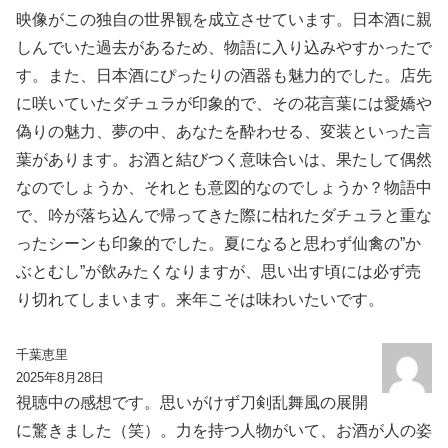
映像がこの独自の世界観を成立させています。日本酒に親
しんでいた過去があるため、物語に入り込みやすかったで
す。また、日本酒にぴったりの酒器も魅力的でした。店先
に咲いていたダチュラが印象的で、その花言葉には愛嬌や
偽りの魅力、夢の中、あなたを酔わせる、変装といった言
葉があります。お酒と結びつく意味合いは、果たして偶然
なのでしょうか、それとも意図的なのでしょうか？物語中
で、吟が落ち込んで帰ってきた際に枯れたダチュラと重な
ったシーンも印象的でした。夏になると思わず仙禽の”か
ぶとむし”が飲みたくなりますが、思い出す頃には必ず売
り切れてしまいます。来年こそは味わいたいです。
千葉恵里
2025年8月28日
視聴中の感想です。思いがけず刀剣乱舞風の展開
に驚きました（笑）。力を持つ人物がいて、お酒が人の姿