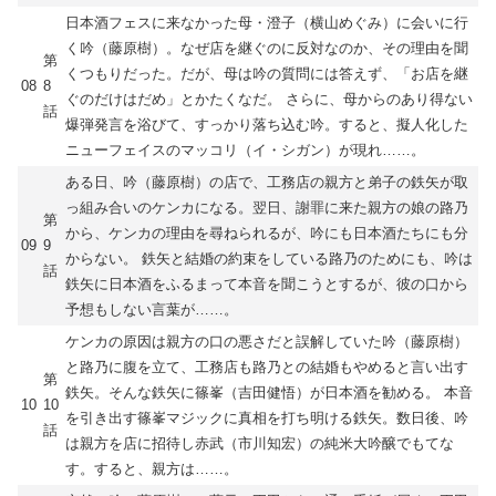
日本酒フェスに来なかった母・澄子（横山めぐみ）に会いに行
く吟（藤原樹）。なぜ店を継ぐのに反対なのか、その理由を聞
第
くつもりだった。だが、母は吟の質問には答えず、「お店を継
08
8
ぐのだけはだめ」とかたくなだ。 さらに、母からのあり得ない
話
爆弾発言を浴びて、すっかり落ち込む吟。すると、擬人化した
ニューフェイスのマッコリ（イ・シガン）が現れ……。
ある日、吟（藤原樹）の店で、工務店の親方と弟子の鉄矢が取
っ組み合いのケンカになる。翌日、謝罪に来た親方の娘の路乃
第
から、ケンカの理由を尋ねられるが、吟にも日本酒たちにも分
09
9
からない。 鉄矢と結婚の約束をしている路乃のためにも、吟は
話
鉄矢に日本酒をふるまって本音を聞こうとするが、彼の口から
予想もしない言葉が……。
ケンカの原因は親方の口の悪さだと誤解していた吟（藤原樹）
と路乃に腹を立て、工務店も路乃との結婚もやめると言い出す
第
鉄矢。そんな鉄矢に篠峯（吉田健悟）が日本酒を勧める。 本音
10
10
を引き出す篠峯マジックに真相を打ち明ける鉄矢。数日後、吟
話
は親方を店に招待し赤武（市川知宏）の純米大吟醸でもてな
す。すると、親方は……。