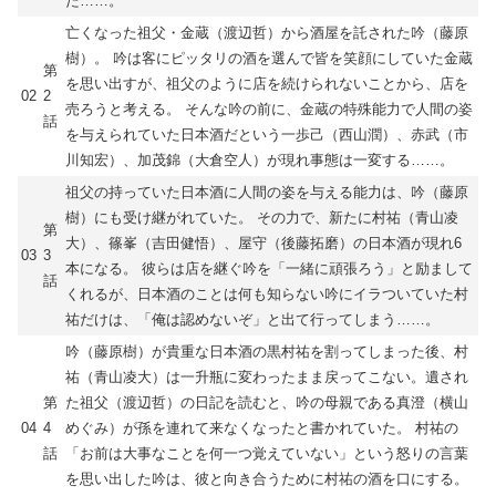
た……。
亡くなった祖父・金蔵（渡辺哲）から酒屋を託された吟（藤原
樹）。 吟は客にピッタリの酒を選んで皆を笑顔にしていた金蔵
第
を思い出すが、祖父のように店を続けられないことから、店を
02
2
売ろうと考える。 そんな吟の前に、金蔵の特殊能力で人間の姿
話
を与えられていた日本酒だという一歩己（西山潤）、赤武（市
川知宏）、加茂錦（大倉空人）が現れ事態は一変する……。
祖父の持っていた日本酒に人間の姿を与える能力は、吟（藤原
樹）にも受け継がれていた。 その力で、新たに村祐（青山凌
第
大）、篠峯（吉田健悟）、屋守（後藤拓磨）の日本酒が現れ6
03
3
本になる。 彼らは店を継ぐ吟を「一緒に頑張ろう」と励まして
話
くれるが、日本酒のことは何も知らない吟にイラついていた村
祐だけは、「俺は認めないぞ」と出て行ってしまう……。
吟（藤原樹）が貴重な日本酒の黒村祐を割ってしまった後、村
祐（青山凌大）は一升瓶に変わったまま戻ってこない。遺され
第
た祖父（渡辺哲）の日記を読むと、吟の母親である真澄（横山
04
4
めぐみ）が孫を連れて来なくなったと書かれていた。 村祐の
話
「お前は大事なことを何一つ覚えていない」という怒りの言葉
を思い出した吟は、彼と向き合うために村祐の酒を口にする。