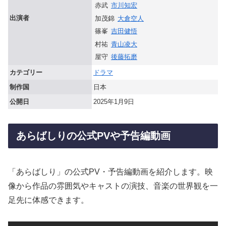
赤武
市川知宏
出演者
加茂錦
大倉空人
篠峯
吉田健悟
村祐
青山凌大
屋守
後藤拓磨
カテゴリー
ドラマ
制作国
日本
公開日
2025年1月9日
あらばしりの公式PVや予告編動画
「あらばしり」の公式PV・予告編動画を紹介します。映
像から作品の雰囲気やキャストの演技、音楽の世界観を一
足先に体感できます。