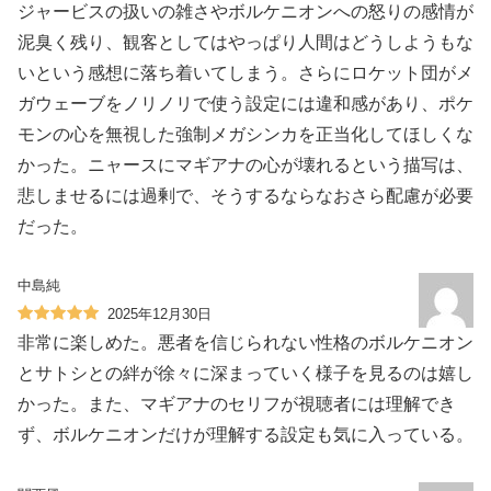
ジャービスの扱いの雑さやボルケニオンへの怒りの感情が
泥臭く残り、観客としてはやっぱり人間はどうしようもな
いという感想に落ち着いてしまう。さらにロケット団がメ
ガウェーブをノリノリで使う設定には違和感があり、ポケ
モンの心を無視した強制メガシンカを正当化してほしくな
かった。ニャースにマギアナの心が壊れるという描写は、
悲しませるには過剰で、そうするならなおさら配慮が必要
だった。
中島純
2025年12月30日
非常に楽しめた。悪者を信じられない性格のボルケニオン
とサトシとの絆が徐々に深まっていく様子を見るのは嬉し
かった。また、マギアナのセリフが視聴者には理解でき
ず、ボルケニオンだけが理解する設定も気に入っている。