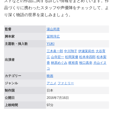
ストなどの作品に関する詳しい情報をまとめています。作
品づくりに携わったスタッフや声優陣をチェックして、よ
り深く物語の世界を楽しみましょう。
監督
湯山邦彦
脚本家
冨岡淳広
主題歌・挿入歌
YUKI
三木眞一郎
中川翔子
伊瀬茉莉也
大谷育
江
山寺宏一
松岡茉優
松本幸四郎
松本梨
出演者
香
林原めぐみ
梶裕貴
牧口真幸
犬山イヌ
コ
カテゴリー
映画
ジャンル
アニメ
ファミリー
制作国
日本
公開日
2016年7月16日
上映時間
97分