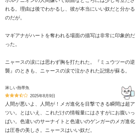
ボルケニオンの人間嫌いで頑固なところには少し苛立たさ
れる。理由は後でわかるし、彼が本当にいい奴だと分かる
のだが。
マギアナがハートを奪われる場面の描写は非常に印象的だ
った。
ニャースの涙には思わず胸を打たれた。『ミュウツーの逆
襲』のときも、ニャースの涙で泣かされた記憶が蘇る。
淋しい熱帯魚
2025年8月9日
人間が悪いよ、人間が！メガ進化を目撃できる瞬間は超ア
ツい。とはいえ、これだけの情報量にはさすがにお腹いっ
ぱい。色違いのサーナイトと色違いのゲンガーのメガ進化
は圧巻の美しさ。ニャースはいい奴だ。