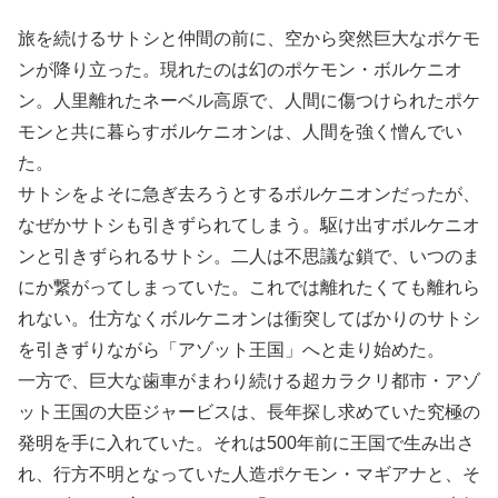
旅を続けるサトシと仲間の前に、空から突然巨大なポケモ
ンが降り立った。現れたのは幻のポケモン・ボルケニオ
ン。人里離れたネーベル高原で、人間に傷つけられたポケ
モンと共に暮らすボルケニオンは、人間を強く憎んでい
た。
サトシをよそに急ぎ去ろうとするボルケニオンだったが、
なぜかサトシも引きずられてしまう。駆け出すボルケニオ
ンと引きずられるサトシ。二人は不思議な鎖で、いつのま
にか繋がってしまっていた。これでは離れたくても離れら
れない。仕方なくボルケニオンは衝突してばかりのサトシ
を引きずりながら「アゾット王国」へと走り始めた。
一方で、巨大な歯車がまわり続ける超カラクリ都市・アゾ
ット王国の大臣ジャービスは、長年探し求めていた究極の
発明を手に入れていた。それは500年前に王国で生み出さ
れ、行方不明となっていた人造ポケモン・マギアナと、そ