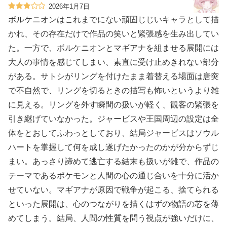
2026年1月7日
ボルケニオンはこれまでにない頑固じじいキャラとして描
かれ、その存在だけで作品の笑いと緊張感を生み出してい
た。一方で、ボルケニオンとマギアナを組ませる展開には
大人の事情を感じてしまい、素直に受け止めきれない部分
がある。サトシがリングを付けたまま着替える場面は唐突
で不自然で、リングを切るときの描写も怖いというより雑
に見える。リングを外す瞬間の扱いが軽く、観客の緊張を
引き継げていなかった。ジャービスや王国周辺の設定は全
体をとおしてふわっとしており、結局ジャービスはソウル
ハートを掌握して何を成し遂げたかったのかが分からずじ
まい。あっさり諦めて逃亡する結末も扱いが雑で、作品の
テーマであるポケモンと人間の心の通じ合いを十分に活か
せていない。マギアナが原因で戦争が起こる、捨てられる
といった展開は、心のつながりを描くはずの物語の芯を薄
めてしまう。結局、人間の性質を問う視点が強いだけに、