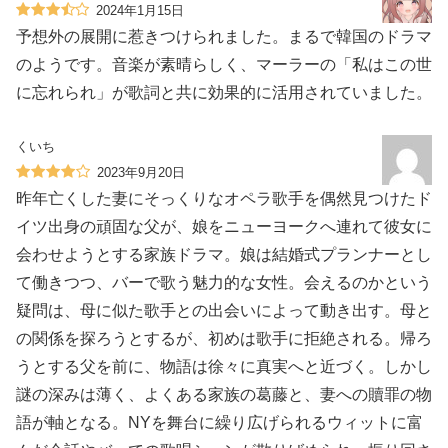
2024年1月15日
予想外の展開に惹きつけられました。まるで韓国のドラマ
のようです。音楽が素晴らしく、マーラーの「私はこの世
に忘れられ」が歌詞と共に効果的に活用されていました。
くいち
2023年9月20日
昨年亡くした妻にそっくりなオペラ歌手を偶然見つけたド
イツ出身の頑固な父が、娘をニューヨークへ連れて彼女に
会わせようとする家族ドラマ。娘は結婚式プランナーとし
て働きつつ、バーで歌う魅力的な女性。会えるのかという
疑問は、母に似た歌手との出会いによって動き出す。母と
の関係を探ろうとするが、初めは歌手に拒絶される。帰ろ
うとする父を前に、物語は徐々に真実へと近づく。しかし
謎の深みは薄く、よくある家族の葛藤と、妻への贖罪の物
語が軸となる。NYを舞台に繰り広げられるウィットに富