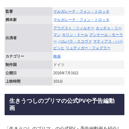
監督
マルガレーテ・フォン・トロッタ
脚本家
マルガレーテ・フォン・トロッタ
アウグスト・ツィルナー
カッチャ・リー
マン
カリン・ドール
グンナール・モーラ
出演者
ー
バルバラ・スコヴァ
マティアス・ハー
ビッヒ
リュディガー・フォグラー
カテゴリー
映画
制作国
ドイツ
公開日
2016年7月16日
上映時間
101分
生きうつしのプリマの公式PVや予告編動
画
「生きうつしのプリマ」の公式PV・予告編動画を紹介し