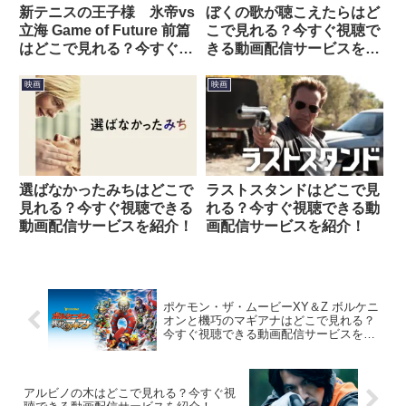
新テニスの王子様 氷帝vs
ぼくの歌が聴こえたらはど
立海 Game of Future 前篇
こで見れる？今すぐ視聴で
はどこで見れる？今すぐ視
きる動画配信サービスを紹
聴できる動画配信サービス
介！
を紹介！
映画
映画
選ばなかったみちはどこで
ラストスタンドはどこで見
見れる？今すぐ視聴できる
れる？今すぐ視聴できる動
動画配信サービスを紹介！
画配信サービスを紹介！
ポケモン・ザ・ムービーXY＆Z ボルケニ
オンと機巧のマギアナはどこで見れる？
今すぐ視聴できる動画配信サービスを紹
介！
アルビノの木はどこで見れる？今すぐ視