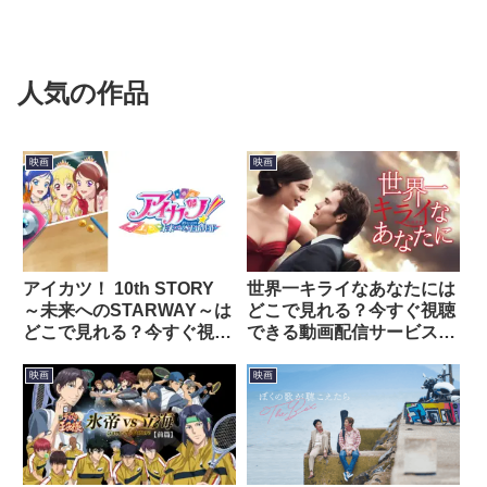
人気の作品
映画
映画
アイカツ！ 10th STORY
世界一キライなあなたには
～未来へのSTARWAY～は
どこで見れる？今すぐ視聴
どこで見れる？今すぐ視聴
できる動画配信サービスを
できる動画配信サービスを
紹介！
紹介！
映画
映画