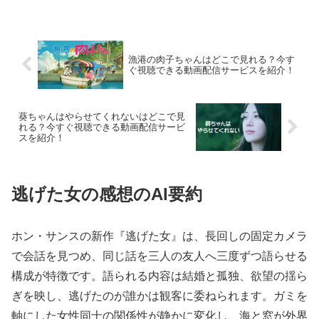
ぐ視聴できる動画配信サー
介！
ビスを紹介！
漁港の肉子ちゃんはどこで見れる？今す
ぐ視聴できる動画配信サービスを紹介！
葵ちゃんはやらせてくれないはどこで見
れる？今すぐ視聴できる動画配信サービ
スを紹介！
逃げた女の感想のAI要約
ホン・サンスの新作『逃げた女』は、長回しの固定カメラ
で会話を見つめ、同じ話を三人の友人へ三度ずつ語らせる
構成が特徴です。語られる内容は結婚と孤独、欲望の揺ら
ぎを映し、逃げたのが誰かは観客に委ねられます。ガミを
軸にした女性同士の関係性が静かに変化し、海と窓が外界