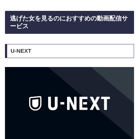
逃げた女を見るのにおすすめの動画配信サ
ービス
U-NEXT