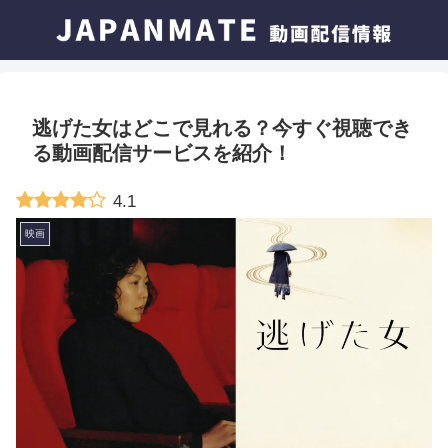
逃げた女はどこで見れる？今すぐ視聴でき
る動画配信サービスを紹介！
4.1
映画