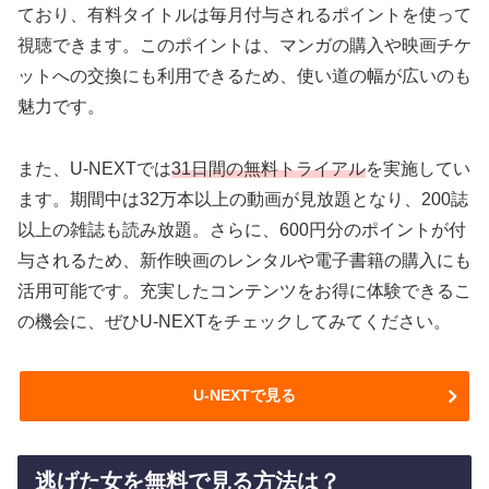
ており、有料タイトルは毎月付与されるポイントを使って
視聴できます。このポイントは、マンガの購入や映画チケ
ットへの交換にも利用できるため、使い道の幅が広いのも
魅力です。
また、U-NEXTでは
31日間の無料トライアル
を実施してい
ます。期間中は32万本以上の動画が見放題となり、200誌
以上の雑誌も読み放題。さらに、600円分のポイントが付
与されるため、新作映画のレンタルや電子書籍の購入にも
活用可能です。充実したコンテンツをお得に体験できるこ
の機会に、ぜひU-NEXTをチェックしてみてください。
U-NEXTで見る
逃げた女を無料で見る方法は？