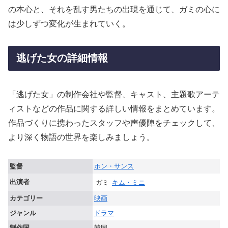
の本心と、それを乱す男たちの出現を通じて、ガミの心に
は少しずつ変化が生まれていく。
逃げた女の詳細情報
「逃げた女」の制作会社や監督、キャスト、主題歌アーテ
ィストなどの作品に関する詳しい情報をまとめています。
作品づくりに携わったスタッフや声優陣をチェックして、
より深く物語の世界を楽しみましょう。
監督
ホン・サンス
出演者
ガミ
キム・ミニ
カテゴリー
映画
ジャンル
ドラマ
制作国
韓国