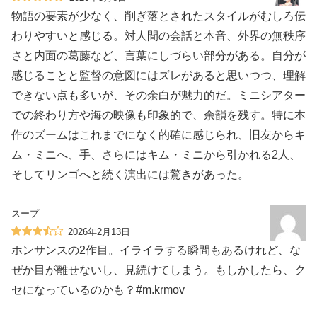
物語の要素が少なく、削ぎ落とされたスタイルがむしろ伝
わりやすいと感じる。対人間の会話と本音、外界の無秩序
さと内面の葛藤など、言葉にしづらい部分がある。自分が
感じることと監督の意図にはズレがあると思いつつ、理解
できない点も多いが、その余白が魅力的だ。ミニシアター
での終わり方や海の映像も印象的で、余韻を残す。特に本
作のズームはこれまでになく的確に感じられ、旧友からキ
ム・ミニへ、手、さらにはキム・ミニから引かれる2人、
そしてリンゴへと続く演出には驚きがあった。
スープ
2026年2月13日
ホンサンスの2作目。イライラする瞬間もあるけれど、な
ぜか目が離せないし、見続けてしまう。もしかしたら、ク
セになっているのかも？#m.krmov