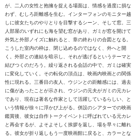
が、二人の女性と抱擁を捉える場面は、情感を過度に損な
わず、むしろ距離感を生む。インターフォンのモニター越
しに彼女たちのやりとりを目撃するシーン、そして窓。三
人部屋のいずれにも海を望む窓があり、ガミが窓を開けて
外気と外部ノイズに触れると、章の終わりの合図となる。
こうした室内の枠は、閉じ込めるのではなく、外へと開
く。外部との連結を暗示し、それが逃げるというテーマと
結びつくのだろう。繰り返される会話の中で、ガミは確実
に変化していく。その転化の頂点は、映画内映画との関係
性に現れる。三番目の友人、ウジンとの距離感には、過去
に傷があったことが示され、ウジンの元夫がガミの元カレ
であり、現在は著名な作家として活躍しているらしい、と
いう情報が徐々に浮かび上がる。併設のシアターでの映画
鑑賞後、彼女は自作トークイベントに呼ばれている元カレ
と再会するが、よそよそしく挨拶を返し、場を早々に離れ
る。彼女が折り返しもう一度映画館に戻ると、カラーとな