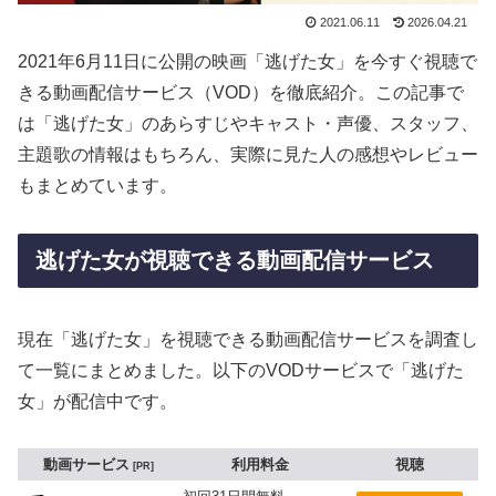
2021.06.11
2026.04.21
2021年6月11日に公開の映画「逃げた女」を今すぐ視聴で
きる動画配信サービス（VOD）を徹底紹介。この記事で
は「逃げた女」のあらすじやキャスト・声優、スタッフ、
主題歌の情報はもちろん、実際に見た人の感想やレビュー
もまとめています。
逃げた女が視聴できる動画配信サービス
現在「逃げた女」を視聴できる動画配信サービスを調査し
て一覧にまとめました。以下のVODサービスで「逃げた
女」が配信中です。
動画サービス
利用料金
視聴
PR