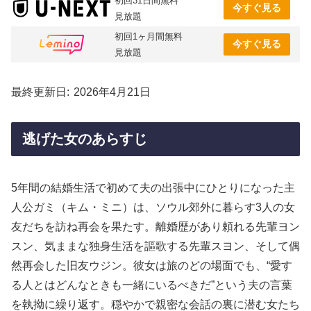
初回31日間無料
今すぐ見る
見放題
初回1ヶ月間無料
今すぐ見る
見放題
最終更新日
2026年4月21日
逃げた女のあらすじ
5年間の結婚生活で初めて夫の出張中にひとりになった主
人公ガミ（キム・ミニ）は、ソウル郊外に暮らす3人の女
友だちを訪ね再会を果たす。離婚歴があり頼れる先輩ヨン
スン、気ままな独身生活を謳歌する先輩スヨン、そして偶
然再会した旧友ウジン。彼女は旅のどの場面でも、“愛す
る人とはどんなときも一緒にいるべきだ”という夫の言葉
を執拗に繰り返す。穏やかで親密な会話の裏に潜む女たち