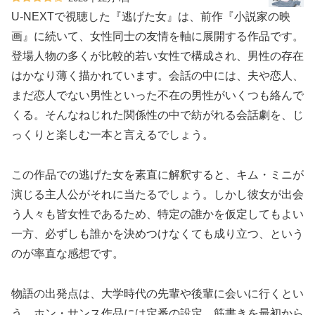
U-NEXTで視聴した『逃げた女』は、前作『小説家の映
画』に続いて、女性同士の友情を軸に展開する作品です。
登場人物の多くが比較的若い女性で構成され、男性の存在
はかなり薄く描かれています。会話の中には、夫や恋人、
まだ恋人でない男性といった不在の男性がいくつも絡んで
くる。そんなねじれた関係性の中で紡がれる会話劇を、じ
っくりと楽しむ一本と言えるでしょう。
この作品での逃げた女を素直に解釈すると、キム・ミニが
演じる主人公がそれに当たるでしょう。しかし彼女が出会
う人々も皆女性であるため、特定の誰かを仮定してもよい
一方、必ずしも誰かを決めつけなくても成り立つ、という
のが率直な感想です。
物語の出発点は、大学時代の先輩や後輩に会いに行くとい
う、ホン・サンス作品には定番の設定。筋書きを最初から