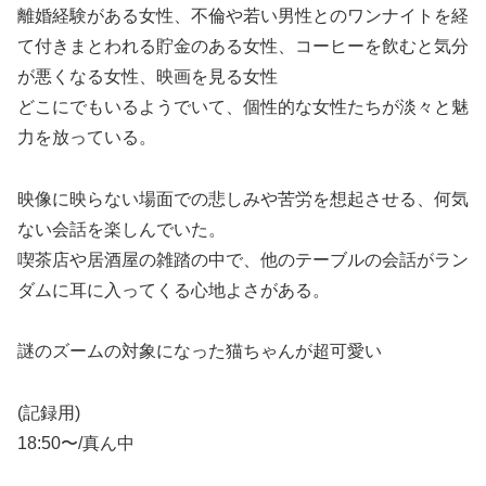
離婚経験がある女性、不倫や若い男性とのワンナイトを経
て付きまとわれる貯金のある女性、コーヒーを飲むと気分
が悪くなる女性、映画を見る女性
どこにでもいるようでいて、個性的な女性たちが淡々と魅
力を放っている。
映像に映らない場面での悲しみや苦労を想起させる、何気
ない会話を楽しんでいた。
喫茶店や居酒屋の雑踏の中で、他のテーブルの会話がラン
ダムに耳に入ってくる心地よさがある。
謎のズームの対象になった猫ちゃんが超可愛い
(記録用)
18:50〜/真ん中