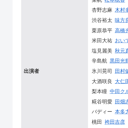
杏野志麻
木村
渋谷裕太
味方
栗原恭平
高橋
米田大祐
おい
塩見麗美
秋元
辛島航
黒田光
出演者
氷川晃司
田村
大酒咲良
大仁
梨本瞳
中田ク
糀谷明愛
田畑
バディー
本多
桃田
袴田吉彦