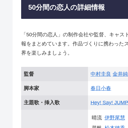
50分間の恋人の詳細情報
「50分間の恋人」の制作会社や監督、キャス
報をまとめています。作品づくりに携わった
界を楽しみましょう。
監督
中村圭良
金井純
脚本家
春日小春
主題歌・挿入歌
Hey! Say! JUM
晴流
伊野尾慧
菜帆
松本穂香