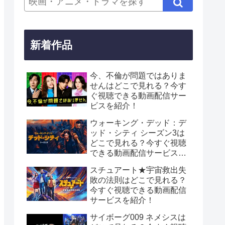
新着作品
今、不倫が問題ではありま
せんはどこで見れる？今す
ぐ視聴できる動画配信サー
ビスを紹介！
ウォーキング・デッド：デ
ッド・シティ シーズン3は
どこで見れる？今すぐ視聴
できる動画配信サービスを
紹介！
スチュアート★宇宙救出失
敗の法則はどこで見れる？
今すぐ視聴できる動画配信
サービスを紹介！
サイボーグ009 ネメシスは