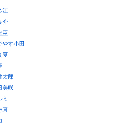
多江
良介
光臣
でやす小田
真夏
輝
健太郎
田美咲
ルミ
志真
力