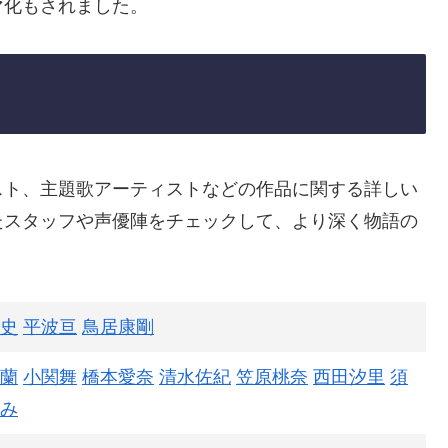
マ化もされました。
スト、主題歌アーティストなどの作品に関する詳しい
たスタッフや声優陣をチェックして、より深く物語の
史
平波亘
鳥居康剛
蘭
小関舞
橋本愛奈
清水佐紀
笠原桃奈
西田汐里
須
み