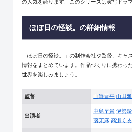
の人気を誇ります。このシリーズは実写ドラ
ほぼ日の怪談。の詳細情報
「ほぼ日の怪談。」の制作会社や監督、キャ
情報をまとめています。作品づくりに携わっ
世界を楽しみましょう。
監督
山嵜晋平
山田雅
中島早貴
伊勢鈴
出演者
藤茉麻
高瀬くる