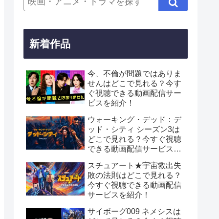
新着作品
今、不倫が問題ではありま
せんはどこで見れる？今す
ぐ視聴できる動画配信サー
ビスを紹介！
ウォーキング・デッド：デ
ッド・シティ シーズン3は
どこで見れる？今すぐ視聴
できる動画配信サービスを
紹介！
スチュアート★宇宙救出失
敗の法則はどこで見れる？
今すぐ視聴できる動画配信
サービスを紹介！
サイボーグ009 ネメシスは