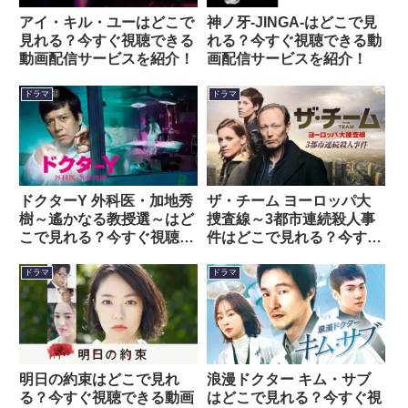
アイ・キル・ユーはどこで
神ノ牙-JINGA-はどこで見
見れる？今すぐ視聴できる
れる？今すぐ視聴できる動
動画配信サービスを紹介！
画配信サービスを紹介！
ドラマ
ドラマ
ザ・チーム ヨーロッパ大
ドクターY 外科医・加地秀
捜査線～3都市連続殺人事
樹～遙かなる教授選～はど
件はどこで見れる？今すぐ
こで見れる？今すぐ視聴で
視聴できる動画配信サービ
きる動画配信サービスを紹
スを紹介！
介！
ドラマ
ドラマ
明日の約束はどこで見れ
浪漫ドクター キム・サブ
る？今すぐ視聴できる動画
はどこで見れる？今すぐ視