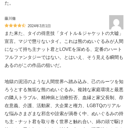
た。
藤川徹
2024年3月1日
また来た、タイの得意技「タイトル＆ジャケットの大嘘」
宣言。マジで懲りないタイ。これは熊のぬいぐるみが人間
になって持ち主ナット君とLOVEを深める、定番のハート
フルファンタジーではない。とはいえ、そう見える瞬間も
あるのがこの作品の狙いだ。
地獄の泥沼のような人間世界へ踏み込み、己のルーツを知
ろうとする無垢な熊のぬいぐるみ。複雑な家庭環境と最悪
の隣人トラブル、精神病と治療拒否、血縁と家父長制、存
在意義、介護、活動家、大企業と権力、LGBTQのリアル
な悩みさまざまな邪念や詮索が渦巻く中、ぬいぐるみの持
ち主・ナット君を取り巻く世界と触れ合い、綿の頭で駆け