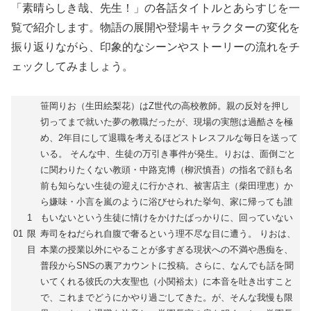
「素晴らしき哉、先生！」の各話タイトルとあらすじを一
覧で紹介します。物語の展開や登場キャラクターの変化を
振り返りながら、印象的なシーンやストーリーの流れをチ
ェックしてみましょう。
笹岡りお（生田絵梨花）はZ世代の高校教師。親の反対を押し
切ってまで就いた夢の教職だったが、現場の実態は過酷さを極
め、2年目にして退職を考えるほどストレスフルな毎日を送って
いる。 そんな中、生徒の万引き事件が発生。りおは、面倒ごと
に関わりたくない教頭・中路克博（柳沢慎吾）の指名で顔も名
前も知らない生徒の迎えに行かされ、被害店主（柴田理恵）か
ら嫌味・小言を嵐のように浴びせられた挙句、家に帰っても誰
1
もいないという生徒に情けをかけたばっかりに、回っていない
01
限
寿司をねだられ自腹で奢るという理不尽な目に遭う。 りおは、
目
本業の授業以外にやることが多すぎる現状への不満や愚痴を、
普段からSNSの裏アカウントに投稿。さらに、なんでも話を聞
いてくれる彼氏の大友聖也（小関裕太）に本音を吐き出すこと
で、これまでどうにかやり過ごしてきた。が、そんな我慢も限