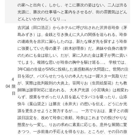
の家へと出向く。しかし、そこに勝次の姿はない。二人は渋る
光源に、勝次の仕事場へと案内をさせるが、街の雰囲気はどん
どんといかがわしくなり…。
吉沢誠（田口浩正）からホテルに呼び出された沢井谷玲奈（茅
島みずき）は、金銭と引き換えに大人の関係を迫られる。玲奈
の連絡先を吉沢に漏らしたのは、新たな稼ぎ先を探すよう玲奈
に強要していた母の夏子（鈴木紗理奈）だ。弟妹や自身の進学
のためにも金は欲しい。だが、家に入れた金は夏子が男に貢い
でしまう。複雑な思いが玲奈の胸中を駆け巡る…。 学校では、
3年C組の生徒がSNSに投稿した迷惑動画が大問題に。世間の注
目を浴び、バズらせたつもりの本人たちは一躍スター気取りだ
4
が、実際は批判殺到の大炎上。笹岡りお（生田絵梨花）たち教
04
限
師陣は謝罪対応に追われる。 大木戸光源（小宮璃央）は相変わ
目
らず、授業をサボったり人目を盗んでタバコを吸ったり。山添
快斗（葉山奨之）は勝次（永井大）の想いを伝え、どうにか光
源を更生させようと努力するが…。 一方でりおは、夏子との面
談日設定を、改めて玲奈に依頼。玲奈はこれまでの投げやりな
態度から一変し、りおの求めに素直に応じる。意外な展開に驚
きつつ、一歩前進の手応えを得るりお。ところが、その日の放