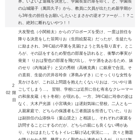
界。いよいよ退職を決意し、学園長室の扉を叩く。と、学園長
の山城陽子（萬田久子）から、教員に欠員が出たため新学期か
ら3年生の担任をお願いしたいとまさかの逆オファーが…！？こ
れ、絶対に断れないやつ！！
大友聖也（小関裕太）からのプロポーズを受け、一度は担任を
降りる決意をした笹岡りお（生田絵梨花）だったが、生徒たち
に励まされ、3年C組の卒業を見届けようと気を取り直す。とこ
ろが、その話をするため聖也の部屋を訪れると、衝撃の事実が
発覚！ りおは聖也の部屋を飛び出し、ヤケ酒をあおるため、妹
のせり（内海誠子）と父の秀樹（高橋克典）に銀座で合流。そ
の直前、生徒の沢井谷玲奈（茅島みずき）にそっくりな女性を
見かけるが、これ以上問題を抱えたくないりおは、ついやり過
2
ごしてしまう…。 翌朝、学校には近所に住む有名なクレーマー
02
限
の和泉友蔵（モト冬樹）が現れる。一方、3年C組に玲奈の姿は
目
なく、大木戸光源（小宮璃央）は遅刻気味に登校。二人とも一
人親家庭で、どちらの保護者も三者面談を拒否していた。りお
は副担任の山添快斗（葉山奨之）と相談し、それぞれの家庭を
訪問することにするのだが、どちらの親にも良くない噂があ
り、りおはまたしてもトイレに駆け込む状況に…。 次々と難題
が降りかかる間、幾度となく聖也から連絡が入るが、りおは無