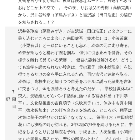
文句を言う生徒が現れ、教室は険悪なムードに。対処すべきり
おはどこか上の空で…。 その夜、りおは父の秀樹（高橋克典）
から、沢井谷玲奈（茅島みずき）と吉沢誠（田口浩正）の秘密
を知らされる…！？
沢井谷玲奈（茅島みずき）が吉沢誠（田口浩正）とタクシーに
乗り込むところに出会した南田健吾（鈴木仁）は、小湊茉麻
（小栗有以）と一緒にいることも忘れ、玲奈の元に走り寄る。
玲奈が拒もうと構わず腕を掴み、強引に引き止める健吾。その
様子を離れて見ている茉麻…。 健吾の誤解は解けるが、どうし
ても進学を諦められない玲奈は、母の夏子（鈴木紗理奈）を説
得できるだけの金を手に入れるため、再び吉沢と連絡を取る。
玲奈は、高校生だと知りつつ自分をホテルに誘った証拠を吉沢
に突きつけ、金を強請ろうと考えたのだが…。 学校は夏休みに
7
突入。受験組ながらバンド活動に熱中する宮坂和磨（下川恭
07
限
平）。文化祭担当の吉良萌子（矢吹奈子）は、休み中も真中翔
目
平（徳永智加来）との打ち合わせを進める。ところが、翔平は
次第に萌子の呼びかけに応じなくなり…。 笹岡りお（生田絵梨
花）にも決断の時が訪れる。3年C組の担任を続けるために、中
絶をしようとりおは病院を予約。手続き上、大友聖也（小関裕
太）の同意を得るため、聖也の部屋へと赴く。 そんな中、りお