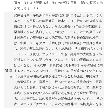
課後、りおは大隈豪（桐山漣）の秘密を目撃！ 新たな問題を抱
えてしまう…！？
沢井谷玲奈（茅島みずき）が吉沢誠（田口浩正）とホテルに入
るところを目撃した南田健吾（鈴木仁）は、玲奈への複雑な感
情に部活にも身が入らない。そんな健吾へ2年生の小湊茉麻（小
栗有以）が再び告白してくるのだが…。一方、沢井谷夏子（鈴
木紗理奈）の無理解と経済的苦境から進学を諦め気味の玲奈
は、中間テストを欠席。笹岡りお（生田絵梨花）の親身な助言
も、玲奈の耳には届かない。 りおの教師生活は相変わらずのオ
ーバーワーク状態。プライベートでも、絶縁中の大友聖也（小
関裕太）とついに話し合うことになり、りおの腹痛はますます
5
ひどくなる。 そんな中、和泉友蔵（モト冬樹）からの駐輪に関
05
限
するクレームをきっかけに、生徒たちの足が遠のいていたもん
目
じゃ焼き店が閉店の危機を迎えていることが発覚。中路克博
（柳沢慎吾）は、指導として行った生徒への注意喚起が、原因
のひとつと分析。学校が訴えられた場合の対策として、裁判で
不利になりかねない店への謝罪行為を慎むよう全校に通達す
る。この決定に、店の常連だった健吾は納得がいかず…。 その
夜、スナック「ナツコ」に、吉沢が笹岡秀樹（高橋克典）を伴