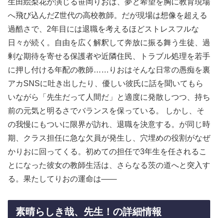
生田絵梨花が演じる笹岡りおは、夢と希望を胸に教育現場
へ飛び込んだZ世代の高校教師。だが現場は想像を超える
過酷さで、2年目には退職を考えるほどストレスフルな
日々が続く。自由を広く解釈して奔放に振る舞う生徒、過
剰な期待を寄せる保護者や近隣住民、トラブル処理を若手
に押し付ける年配の教師……りおはそんな日常の愚痴を裏
アカSNSに吐き出したり、優しい彼氏に話を聞いてもら
いながら「先生だって人間だ」と適度に発散しつつ、持ち
前の元気と明るさでバランスを保っている。 しかし、そ
の我慢にもついに限界が訪れ、退職を決意する。が同じ時
期、クラス担任に急な欠員が発生し、穴埋めの役割がなぜ
かりおに回ってくる。初めての担任で3年生を任されるこ
とになった彼女の教師生活は、さらなる茨の道へと突入す
る。果たしてりおの運命は――
素晴らしき哉、先生！の詳細情報