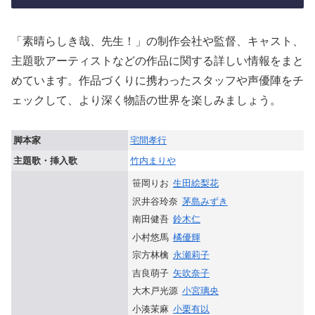
「素晴らしき哉、先生！」の制作会社や監督、キャスト、
主題歌アーティストなどの作品に関する詳しい情報をまと
めています。作品づくりに携わったスタッフや声優陣をチ
ェックして、より深く物語の世界を楽しみましょう。
脚本家
宅間孝行
主題歌・挿入歌
竹内まりや
笹岡りお
生田絵梨花
沢井谷玲奈
茅島みずき
南田健吾
鈴木仁
小村悠馬
橘優輝
宗方林檎
永瀬莉子
吉良萌子
矢吹奈子
大木戸光源
小宮璃央
小湊茉麻
小栗有以