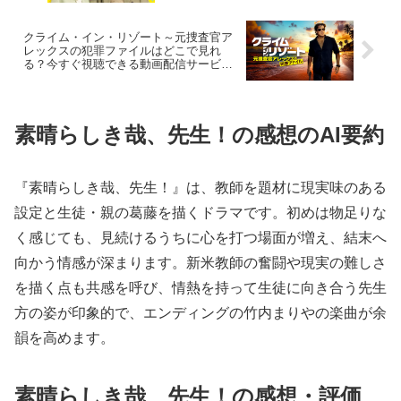
クライム・イン・リゾート～元捜査官ア
レックスの犯罪ファイルはどこで見れ
る？今すぐ視聴できる動画配信サービス
を紹介！
素晴らしき哉、先生！の感想のAI要約
『素晴らしき哉、先生！』は、教師を題材に現実味のある
設定と生徒・親の葛藤を描くドラマです。初めは物足りな
く感じても、見続けるうちに心を打つ場面が増え、結末へ
向かう情感が深まります。新米教師の奮闘や現実の難しさ
を描く点も共感を呼び、情熱を持って生徒に向き合う先生
方の姿が印象的で、エンディングの竹内まりやの楽曲が余
韻を高めます。
素晴らしき哉、先生！の感想・評価