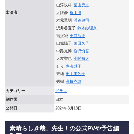
山添快斗
葉山奨之
出演者
大隈豪
桐山漣
木元重明
浜谷健司
沢井谷夏子
鈴木紗理奈
吉沢誠
田口浩正
山城陽子
萬田久子
中路克博
柳沢慎吾
大友聖也
小関裕太
せり
内海誠子
奈緒
田中美佐子
秀樹
高橋克典
カテゴリー
ドラマ
制作国
日本
公開日
2024年8月18日
素晴らしき哉、先生！の公式PVや予告編