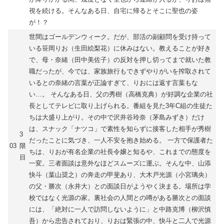
視を続ける。そんなある日、自宅に帰るとそこに聖也の姿
が！？
世間はゴールデンウィーク。だが、部活の副顧問を受け持って
いる笹岡りお（生田絵梨花）に休みはない。教えることが好き
で、母・奈緒（田中美佐子）の反対を押し切ってまで就いた教
職だったが、今では、家族旅行もできずやりがいを搾取されて
いるとの奈緒の言葉が正論すぎて、りおには返す言葉もな
い…。 そんなある日、父の秀樹（高橋克典）が好調な企業の社
長としてテレビに取り上げられる。番組を見た3年C組の生徒た
ちは大盛り上がり。その中で沢井谷玲奈（茅島みずき）だけ
は、スナック「ナツコ」で素性を知らずに接客した相手が秀樹
3
だったことに気づき、一人不安を抱き始める。 一方で保護者た
03
限
ちは、りおが有名企業の社長令嬢と知るや、これまでの態度を
目
一変。三者面談は意外なほどスムーズに運ぶ。そんな中、山添
快斗（葉山奨之）の奔走の甲斐あり、大木戸光源（小宮璃央）
の父・勝次（永井大）との面談日がようやく決まる。場所は学
校ではなく光源の家。裏社会の人間との噂がある勝次との面談
には、「絶対に一人で訪問しないように」と中路克博（柳沢慎
吾）から忠告されており、りおは緊張の中、快斗と二人で光源