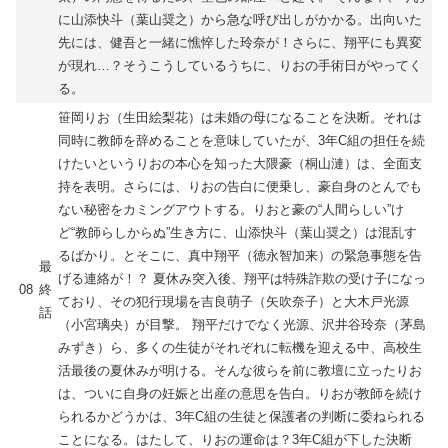
に山添快斗（葉山奨之）から急な呼び出しがかかる。出向いた
先には、健吾と一緒に憔悴した玲奈が！さらに、翔平にも異変
が現れ…？そうこうしているうちに、りおの手術日がやってく
る。
笹岡りお（生田絵梨花）は未婚の母になることを決断。それは
同時に教師を辞めることを意味していたが、3年C組の担任を続
けたいというりおの本心を知った大隈豪（桐山漣）は、全面支
持を表明。さらには、りおの告白に便乗し、豪自身のとんでも
ない秘密をカミングアウトする。りおと豪の“人間らしい”け
ど“教師らしからぬ”生き方に、山添快斗（葉山奨之）は混乱す
るばかり。とそこに、真中翔平（徳永智加来）の緊急事態を告
最
げる連絡が！？ 夏休み突入後、翔平は特殊詐欺の受け子になっ
08
終
ており、その犯行現場を吉良萌子（矢吹奈子）と大木戸光源
話
（小宮璃央）が目撃。 翔平だけでなく光源、沢井谷玲奈（茅島
みずき）ら、多くの生徒がそれぞれに転機を迎える中、高校生
活最後の夏休みが明ける。そんな彼らを前に教壇に立ったりお
は、ついに自身の妊娠と出産の意思を告白。りおが教師を続け
られるかどうかは、3年C組の生徒と保護者の判断に委ねられる
ことになる。はたして、りおの運命は？3年C組が下した決断