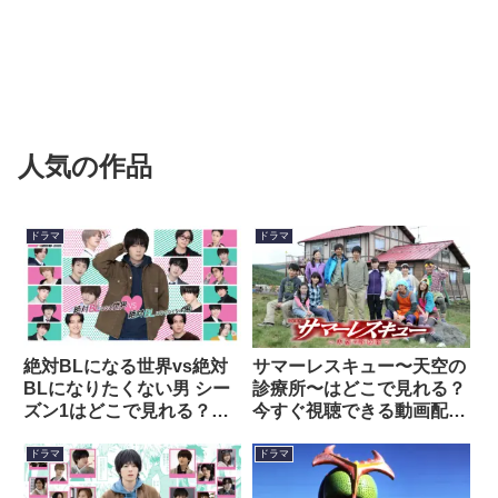
人気の作品
ドラマ
ドラマ
絶対BLになる世界vs絶対
サマーレスキュー〜天空の
BLになりたくない男 シー
診療所〜はどこで見れる？
ズン1はどこで見れる？今
今すぐ視聴できる動画配信
すぐ視聴できる動画配信サ
サービスを紹介！
ービスを紹介！
ドラマ
ドラマ