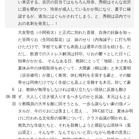
い来店する。吉沢の目当てはもちろん玲奈。秀樹はそんな吉沢
に眉を顰めつつ、玲奈が成人しているかが気になり、夏子に確
認するが、適当にはぐらかされてしまう。と、秀樹は店内でり
おの名刺を発見し…！
大友聖也（小関裕太）と正式に別れた直後、自身の妊娠を知っ
た笹岡りお（生田絵梨花）は、妹のせり（内海誠子）に打ち明
けただけで、学校でも家でも表面上は通常の生活を続ける。た
だし、飲酒でのストレス解消は封印。りおの鬱々とした日々に
拍車がかかる。 そんなある日、教師にとって「地獄」とされる
夏休み中の休暇取得をめぐって、大隈豪（桐山漣）と木元重明
（浜谷健司）が激しく衝突。休む権利を主張する豪と、その皺
寄せは同僚だけでなく生徒にも及ぶと非難する木元。対して豪
6
は、教師が無理をしなければ成り立たない現状に反旗も翻さ
06
限
ず、大人しく泣き寝入りするべきなのかと反論。木元はもとよ
目
り教職員の大半を敵に回そうとも、一歩も譲らない豪の強メン
タルが、今のりおには羨ましく思え…。 3年C組では、夏休み明
けに行われる文化祭の催事について、クラス会議が開かれる。
無気力な生徒たちと、それを鼓舞しようと躍起な山添快斗（葉
山奨之）。そんな中、なんでもいいと言いながら他者の意見に