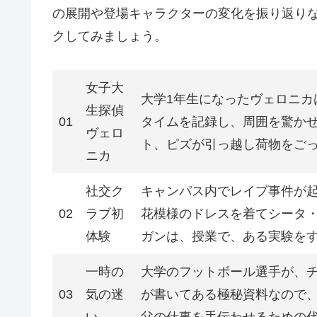
の展開や登場キャラクターの変化を振り返り
クしてみましょう。
女子大
大学1年生になったヴェロニカ
生探偵
01
タイムを記録し、周囲を驚か
ヴェロ
ト、ピズが引っ越し荷物をご
ニカ
社交ク
キャンパス内でレイプ事件が
02
ラブ初
花模様のドレスを着てシータ
体験
ガンは、授業で、ある実験をす
一時の
大学のフットボール選手が、
03
気の迷
が書いてある極秘資料なので
い
父の仕事を手伝わせるための