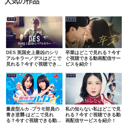
人気の作品
ドラマ
ドラマ
DES 英国史上最凶のシリ
卒業はどこで見れる？今す
アルキラー／デスはどこで
ぐ視聴できる動画配信サー
見れる？今すぐ視聴できる
ビスを紹介！
動画配信サービスを紹介！
ドラマ
ドラマ
量産型ルカ -プラモ部員の
私の知らない私はどこで見
⻘き逆襲-はどこで見れ
れる？今すぐ視聴できる動
る？今すぐ視聴できる動画
画配信サービスを紹介！
配信サービスを紹介！