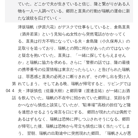
ていた。どこかで夫が生きていると信じ、隆と繋がりがある人
物を一人一人調べている。郷田と直美の行動が瑞帆の運命に新
たな波紋を広げていく－
津坂瑞帆（伊原六花）がデスクで仕事をしていると、倉島直美
（酒井若菜）という見知らぬ女性から突然電話がかかってく
る。直美は行方不明になっている夫・倉島隆（小久保寿人）の
足取りを追っており、瑞帆との間に何かがあったのではないか
と疑念を抱いていた。直美は、「一緒に探してもらえません
か」と瑞帆に協力を求める。さらに「警察の話では、隆の最後
の携帯番号の位置情報は東京だったらしい」と告げられた瑞帆
は、罪悪感と直美の必死さに断りきれず、その申し出を受け入
第
れてしまう。 そしてある晩、瑞帆が帰宅すると、リビングでは
04
4
夫・津坂慎也（佐藤大樹）と郷田肇（渡邊圭祐）が一緒にお酒
話
を飲んでいた。瑞帆の不在中に招かれていた郷田は、笑顔を浮
かべながら慎也と談笑していたが、“駐車場”“高校の担任”など隆
を連想させるような発言を口にする。 郷田が現れたのは偶然で
あるはずもなく、瑞帆は恐怖に押しつぶされそうになる。郷田
が帰宅した後、瑞帆は恐怖から苛立ち慎也に強く当たってしま
う。 翌朝、瑞帆の出勤途中に突然現れた郷田。「瑞帆さんが悪