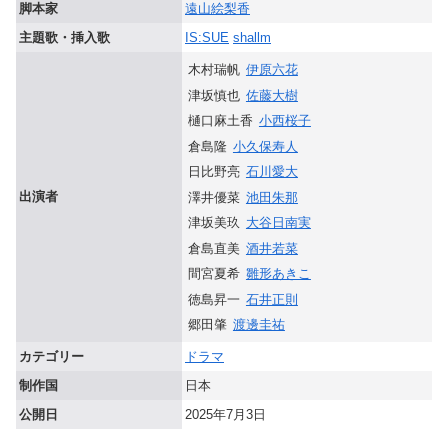
脚本家
遠山絵梨香
主題歌・挿入歌
IS:SUE
shallm
木村瑞帆
伊原六花
津坂慎也
佐藤大樹
樋口麻土香
小西桜子
倉島隆
小久保寿人
日比野亮
石川愛大
出演者
澤井優菜
池田朱那
津坂美玖
大谷日南実
倉島直美
酒井若菜
間宮夏希
雛形あきこ
徳島昇一
石井正則
郷田肇
渡邊圭祐
カテゴリー
ドラマ
制作国
日本
公開日
2025年7月3日