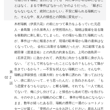
とはなく、まるで事件は“なかった”かのようだった。「騒ぎに
ならないなんて、絶対におかしい」不安に駆られる瑞帆だっ
た。そんな中、友人の慎也との関係に変化が－。
木村瑞帆（伊原六花）の前にかつて暴力をふるっていた元恋
人・倉島隆（小久保寿人）が突然現れた。瑞穂は復縁を迫る隆
を衝動的に刺し殺してしまった。その場から逃げた瑞帆だった
が、事件は一向に報道されず、現場の駐車場から隆の遺体はな
くなっていた。 会社に出勤する瑞帆だったが、大口顧客である
郷田肇（渡邊圭祐）との内見の約束を忘れ、上司の徳島昇一
（石井正則）に急かされて、内見先に向かうも接客に身が入ら
ない。「どうして何もなかったことになるの？もしかして隆が
生きているから？」―不安を拭えない瑞帆だった。そんな中、
第
瑞帆は津坂慎也（佐藤大樹）から食事に誘われ「放っておけな
02
2
い…傍に居たいって…そう思ったんだ」と告白されるが、「も
話
う恋愛するつもりはない」と断る瑞帆。それでも「一人で抱え
てないで、俺に少し分けてよ」と慎也から改めて想いを告げら
れ、そのやさしさが瑞帆の心に響く。 事件が明るみにならない
まま、数年が経ったある日、瑞帆の携帯に一通のショートメッ
セージが届く。「突然のメールをお許しください」差出人は不