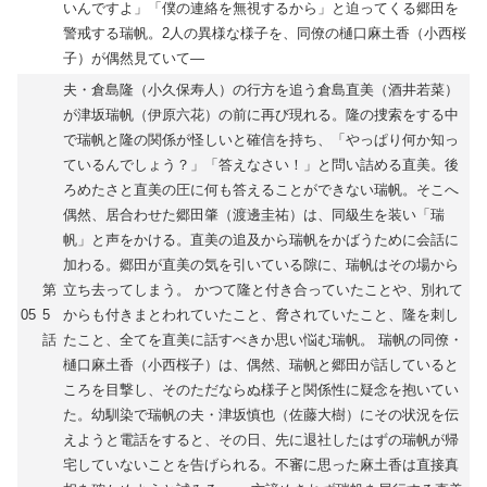
いんですよ」「僕の連絡を無視するから」と迫ってくる郷田を
警戒する瑞帆。2人の異様な様子を、同僚の樋口麻土香（小西桜
子）が偶然見ていて―
夫・倉島隆（小久保寿人）の行方を追う倉島直美（酒井若菜）
が津坂瑞帆（伊原六花）の前に再び現れる。隆の捜索をする中
で瑞帆と隆の関係が怪しいと確信を持ち、「やっぱり何か知っ
ているんでしょう？」「答えなさい！」と問い詰める直美。後
ろめたさと直美の圧に何も答えることができない瑞帆。そこへ
偶然、居合わせた郷田肇（渡邊圭祐）は、同級生を装い「瑞
帆」と声をかける。直美の追及から瑞帆をかばうために会話に
加わる。郷田が直美の気を引いている隙に、瑞帆はその場から
第
立ち去ってしまう。 かつて隆と付き合っていたことや、別れて
05
5
からも付きまとわれていたこと、脅されていたこと、隆を刺し
話
たこと、全てを直美に話すべきか思い悩む瑞帆。 瑞帆の同僚・
樋口麻土香（小西桜子）は、偶然、瑞帆と郷田が話していると
ころを目撃し、そのただならぬ様子と関係性に疑念を抱いてい
た。幼馴染で瑞帆の夫・津坂慎也（佐藤大樹）にその状況を伝
えようと電話をすると、その日、先に退社したはずの瑞帆が帰
宅していないことを告げられる。不審に思った麻土香は直接真