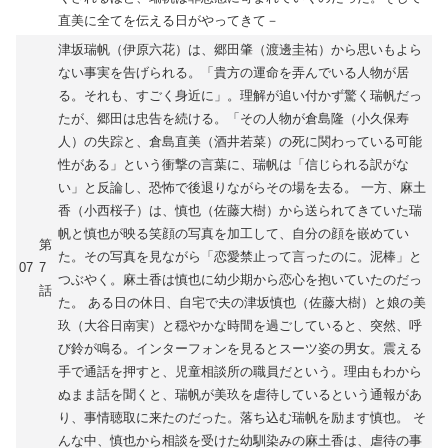
直美に全てを伝える日がやってきて－
津坂瑞帆（伊原六花）は、郷田肇（渡邊圭祐）から思いもよら
ない事実を告げられる。「貴方の運命を弄んでいる人物が居
る。それも、すごく身近に」。理解が追い付かず驚く瑞帆だっ
たが、郷田は忠告を続ける。「その人物が倉島隆（小久保寿
人）の失踪と、倉島直美（酒井若菜）の死に関わっている可能
性がある」という衝撃の言葉に、瑞帆は「信じられる訳がな
い」と反論し、恐怖で後退りながらその場を去る。 一方、麻土
香（小西桜子）は、慎也（佐藤大樹）から送られてきていた瑞
帆と慎也が映る笑顔の写真を加工して、自分の顔を嵌めてい
第
た。その写真を見ながら「恋愛禁止って言ったのに。泥棒」と
07
7
つぶやく。麻土香は慎也に幼少期から恋心を抱いていたのだっ
話
た。 ある日の休日、自宅で夫の津坂慎也（佐藤大樹）と娘の美
玖（大谷日南実）と穏やかな時間を過ごしていると、突然、呼
び鈴が鳴る。インターフォンを見るとスーツ姿の男女。震える
手で通話を押すと、児童相談所の職員だという。理由もわから
ぬまま話を聞くと、瑞帆が美玖を虐待しているという通報があ
り、事情聴取に来たのだった。落ち込む瑞帆を励ます慎也。 そ
んな中、慎也から相談を受けた幼馴染みの麻土香は、虐待の事