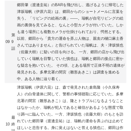
郷田肇（渡邊圭祐）のBARを飛び出し、逃げるように帰宅した
津坂瑞帆（伊原六花）は、郷田からのショートメールに言葉を
失う。「リビングの絵画の裏」――。瑞帆が自宅リビングの絵
画の裏側を見てみると、なんと小型カメラが付いていた。しか
も違う場所にも複数カメラが仕掛けられており、愕然とする。
第
以前、郷田から「貴方の運命を弄ぶ人物は、親友の樋口麻土香
09
9
さんではありません」と告げられていた瑞帆は、夫・津坂慎也
話
（佐藤大樹）に疑いの目を向ける。 一方、郷田の店から飛び出
していく瑞帆を目撃していた慎也は、瑞帆と郷田の接点に密か
な疑念を抱いていた。 その頃、とある場所で正体不明の遺体が
発見される。多摩北署の間宮（雛形あきこ）は調査を進める
中、ある人物に辿り着く。
津坂瑞帆（伊原六花）は、森で発見された倉島隆（小久保寿
人）の白骨遺体に関して、警察の事情聴取に応じていた。多摩
北署の間宮（雛形あきこ）は、隆とトラブルになるようなこと
はなかったか、瑞帆が犯人であると確信があるような態度で取
り調べに臨んでいた。一方、津坂慎也（佐藤大樹）のもとを訪
最
れていた郷田肇（渡邊圭祐）は、瑞帆の運命を弄ぶのは止めて
10
終
ほしいと忠告する。身に覚えはないと答える慎也に、郷田は作
話