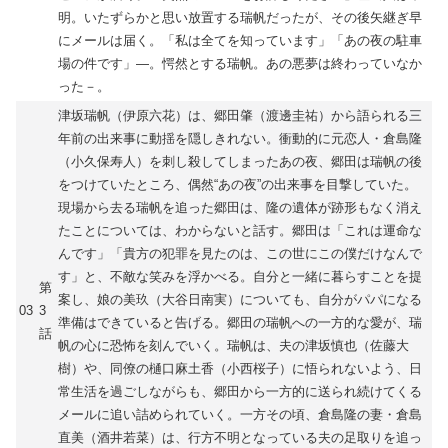
明。いたずらかと思い放置する瑞帆だったが、その後矢継ぎ早
にメールは届く。「私は全てを知っています」「あの夜の駐車
場の件です」―。愕然とする瑞帆。あの悪夢は終わっていなか
った－。
津坂瑞帆（伊原六花）は、郷田肇（渡邊圭祐）から語られる三
年前の出来事に動揺を隠しきれない。衝動的に元恋人・倉島隆
（小久保寿人）を刺し殺してしまったあの夜、郷田は瑞帆の後
をつけていたところ、偶然“あの夜”の出来事を目撃していた。
現場から去る瑞帆を追った郷田は、隆の遺体が跡形もなく消え
たことについては、わからないと話す。郷田は「これは運命な
んです」「貴方の犯罪を見たのは、この世にこの僕だけなんで
す」と、不敵な笑みを浮かべる。自分と一緒に暮らすことを提
第
案し、娘の美玖（大谷日南実）についても、自分がパパになる
03
3
準備はできていると告げる。郷田の瑞帆への一方的な愛が、瑞
話
帆の心に恐怖を刻んでいく。瑞帆は、夫の津坂慎也（佐藤大
樹）や、同僚の樋口麻土香（小西桜子）に悟られないよう、日
常生活を過ごしながらも、郷田から一方的に送られ続けてくる
メールに追い詰められていく。一方その頃、倉島隆の妻・倉島
直美（酒井若菜）は、行方不明となっている夫の足取りを追っ