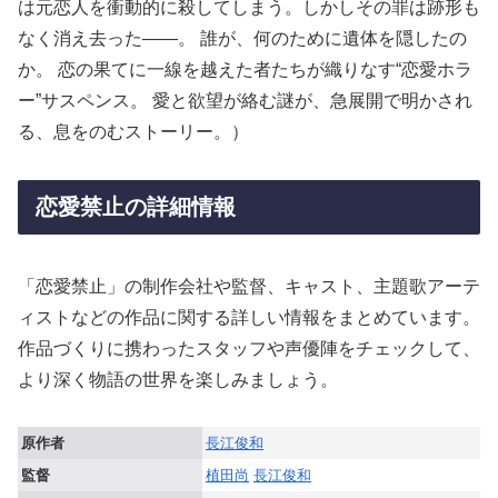
は元恋人を衝動的に殺してしまう。しかしその罪は跡形も
なく消え去った――。 誰が、何のために遺体を隠したの
か。 恋の果てに一線を越えた者たちが織りなす“恋愛ホラ
ー”サスペンス。 愛と欲望が絡む謎が、急展開で明かされ
る、息をのむストーリー。）
恋愛禁止の詳細情報
「恋愛禁止」の制作会社や監督、キャスト、主題歌アーテ
ィストなどの作品に関する詳しい情報をまとめています。
作品づくりに携わったスタッフや声優陣をチェックして、
より深く物語の世界を楽しみましょう。
原作者
長江俊和
監督
植田尚
長江俊和