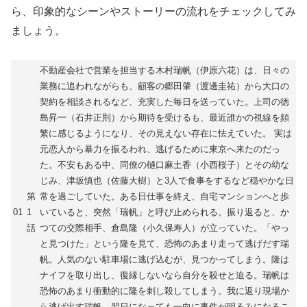
ら、印象的なシーンやストーリーの流れをチェックしてみ
ましょう。
不動産会社で営業を担当する木村瑞帆（伊原六花）は、日々の
業務に追われながらも、顧客の郷田肇（渡邊圭祐）から大口の
契約を相談されるなど、充実した毎日を送っていた。上司の徳
島昇一（石井正則）から期待を受けるも、最近誰かの視線を頻
繁に感じるようになり、その見えない存在に怯えていた。 実は
元恋人から暴力を振るわれ、逃げるために東京へ来たのだっ
た。不安もある中、同僚の樋口麻土香（小西桜子）とその幼な
じみ、津坂慎也（佐藤大樹）と3人で食事をするなど穏やかな日
第
常を過ごしていた。ある日仕事を終え、自宅マンションへと歩
01
1
いていると、突然「瑞帆」と呼び止められる。振り返ると、か
話
つての交際相手、倉島隆（小久保寿人）が立っていた。「やっ
と見つけた」という隆を見て、恐怖のあまり走って逃げだす瑞
帆。人気のない駐車場に逃げ込むが、見つかってしまう。隆は
ナイフを取り出し、復縁しないなら自分を殺せと迫る。瑞帆は
恐怖のあまり衝動的に隆を刺し殺してしまう。我に返り現場か
ら逃げ出す瑞帆。翌日になっても一向に事件が明るみになるこ