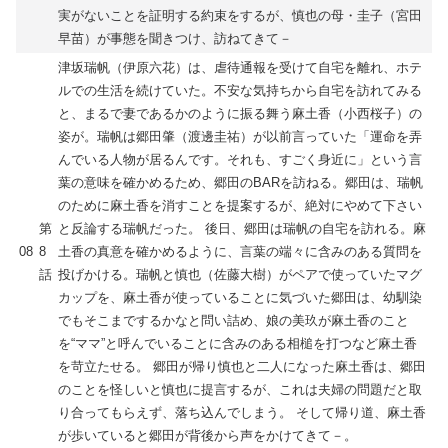
実がないことを証明する約束をするが、慎也の母・圭子（宮田
早苗）が事態を聞きつけ、訪ねてきて－
津坂瑞帆（伊原六花）は、虐待通報を受けて自宅を離れ、ホテ
ルでの生活を続けていた。不安な気持ちから自宅を訪れてみる
と、まるで妻であるかのように振る舞う麻土香（小西桜子）の
姿が。瑞帆は郷田肇（渡邊圭祐）が以前言っていた「運命を弄
んでいる人物が居るんです。それも、すごく身近に」という言
葉の意味を確かめるため、郷田のBARを訪ねる。郷田は、瑞帆
のために麻土香を消すことを提案するが、絶対にやめて下さい
第
と反論する瑞帆だった。 後日、郷田は瑞帆の自宅を訪れる。麻
08
8
土香の真意を確かめるように、言葉の端々に含みのある質問を
話
投げかける。瑞帆と慎也（佐藤大樹）がペアで使っていたマグ
カップを、麻土香が使っていることに気づいた郷田は、幼馴染
でもそこまでするかなと問い詰め、娘の美玖が麻土香のこと
を“ママ”と呼んでいることに含みのある相槌を打つなど麻土香
を苛立たせる。 郷田が帰り慎也と二人になった麻土香は、郷田
のことを怪しいと慎也に提言するが、これは夫婦の問題だと取
り合ってもらえず、落ち込んでしまう。 そして帰り道、麻土香
が歩いていると郷田が背後から声をかけてきて－。