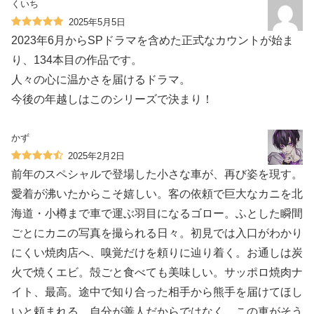
くいち
2025年5月5日
2023年6月からSPドラマを含めた正式なカウントが始ま
り、134本目の作品です。
人々の心に温かさを届けるドラマ。
今後の年越しはこのシリーズで決まり！
かず
2025年2月2日
前年のスペシャルで登場した小さな車が、再び姿を現す。
愛着が沸いたからこそ嬉しい。客の依頼で巨大なカニを北
海道・小樽まで車で運ぶ羽目になるゴロー。ふとした瞬間
ごとにカニの写真を撮られる日々。初見では入口がわかり
にくい焼肉店へ、嗅覚だけを頼りに辿り着く。お通しは炭
火で焼くエビ。殻ごと食べても美味しい。サッポロ焼肉ナ
イト、最高。途中で知り合った相手から熊手を届けてほし
いと頼まれる。自分が善人だからではなく、この車がそう