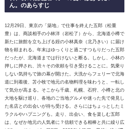
ん。のあらすじ
12月29日、東京の「築地」で仕事を終えた五郎（松重
豊）は、商談相手の小林洋（岩松了）から、北海道小樽で
新たに旅館を立ち上げる姪の小林真奈（北乃きい）に届け
物を頼まれる。年末はゆっくりと過ごすつもりだった五郎
だったが、北海道までは行けないと断る。しかし、小林の
押しに押され、渋々その依頼を引き受けることに。気乗り
しない気持ちで旅の幕が開けた。大洗からフェリーで北海
道に到着後、苫小牧で地元の名物料理を味わうと、一転し
て気分が高まる。そこから千歳、札幌、石狩、小樽と北の
大地を駆け巡り、各地のご当地グルメや迷った先で発見し
た名店との出会いが待ち受ける。さらにはちょっとしたミ
ラクルやハプニングも。走り、出会い、食を楽しむ五郎
は、なぜか地元の人気者に？信頼できる相棒と共に繰り広