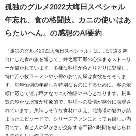
孤独のグルメ2022大晦日スペシャル
年忘れ、食の格闘技。カニの使いはあ
らたいへん。の感想のAI要約
『孤独のグルメ2022大晦日スペシャル』は、北海道を舞
台にした食の旅を通じて、井之頭五郎の心温まるストーリ
ーが描かれています。多様な料理が色とりどりに登場し、
特に苫小牧ラーメンや小樽のおでん屋は食欲をそそりま
す。毎年恒例の年越しを特別なものにするために、客の依
頼に応じて運ぶ巨大なカニが物語の中心となります。松重
豊の静かな演技が印象的で、料理への愛情が存分に表現さ
れています。美味しそうな食材に加え、北海道の魅力が詰
まったエピソードで、シリーズファンにとっても嬉しい内
容です。食と人の温かさが交錯する至福の時間を感じられ
る素晴らしい作品です。