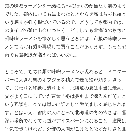
麺の味噌ラーメンを一緒に食べに行くのが当たり前のよう
でした。都内にいても生まれたときから味噌はちぢれ麺と
いう感覚が強く根づいているので、どうしても都内ではこ
のタイプの麺に出会いづらく、どうしても北海道のちぢれ
麺味噌ラーメンを懐かしく思うときには、市販の味噌ラー
メンでちぢれ麺を再現して買うことがあります。もっと都
内でも選択肢が増えればいいのに。
ところで、ちぢれ麺の味噌ラーメンが現れると、ミニクー
パーに大きな蟹のオブジェを積んで走る絵が頭をよぎっ
て、じわりと印象に残ります。北海道の夏は本当に最高。
父がよく口にしていた言葉『冬は鼻毛まで凍るんだぞ』と
いう冗談も、今では思い出話として微笑ましく感じられま
す。とはいえ、都内の人にとって北海道の冬の怖さは、雪
深い場所でなくても道がアイスバーンになること。道民は
平気で歩くけれど、外部の人間がこけると恥ずかしさと孤