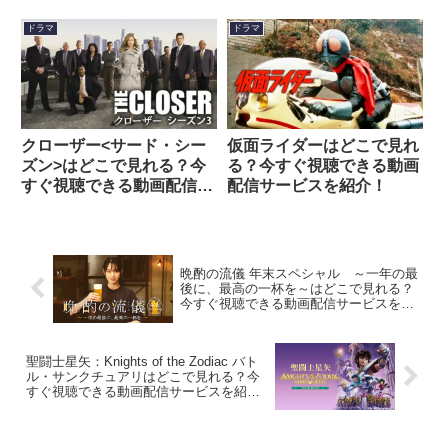
ービスを紹介！
ぐ視聴できる動画配信サー
ビスを紹介！
ドラマ
ドラマ
クローザー<サード・シー
仮面ライダーはどこで見れ
ズン>はどこで見れる？今
る？今すぐ視聴できる動画
すぐ視聴できる動画配信サ
配信サービスを紹介！
ービスを紹介！
晩酌の流儀 年末スペシャル ～一年の最
後に、最高の一杯を～はどこで見れる？
今すぐ視聴できる動画配信サービスを紹
介！
聖闘士星矢：Knights of the Zodiac バト
ル・サンクチュアリはどこで見れる？今
すぐ視聴できる動画配信サービスを紹
介！