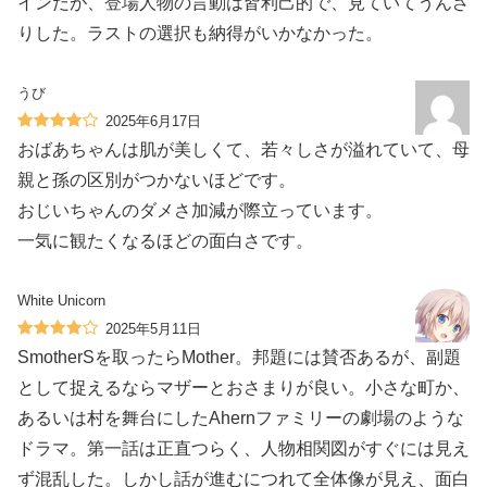
インだが、登場人物の言動は皆利己的で、見ていてうんざ
りした。ラストの選択も納得がいかなかった。
うび
2025年6月17日
おばあちゃんは肌が美しくて、若々しさが溢れていて、母
親と孫の区別がつかないほどです。
おじいちゃんのダメさ加減が際立っています。
一気に観たくなるほどの面白さです。
White Unicorn
2025年5月11日
SmotherSを取ったらMother。邦題には賛否あるが、副題
として捉えるならマザーとおさまりが良い。小さな町か、
あるいは村を舞台にしたAhernファミリーの劇場のような
ドラマ。第一話は正直つらく、人物相関図がすぐには見え
ず混乱した。しかし話が進むにつれて全体像が見え、面白