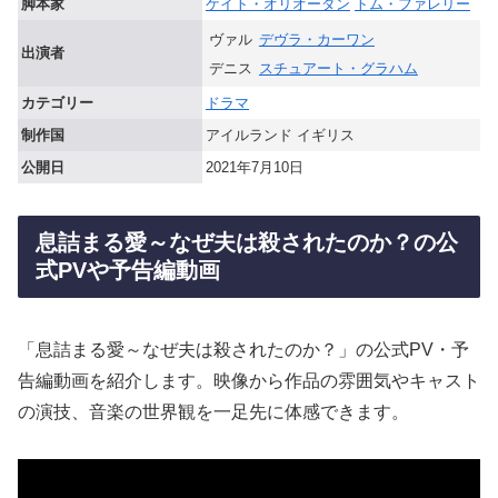
脚本家
ケイト・オリオーダン
トム・ファレリー
ヴァル
デヴラ・カーワン
出演者
デニス
スチュアート・グラハム
カテゴリー
ドラマ
制作国
アイルランド イギリス
公開日
2021年7月10日
息詰まる愛～なぜ夫は殺されたのか？の公
式PVや予告編動画
「息詰まる愛～なぜ夫は殺されたのか？」の公式PV・予
告編動画を紹介します。映像から作品の雰囲気やキャスト
の演技、音楽の世界観を一足先に体感できます。