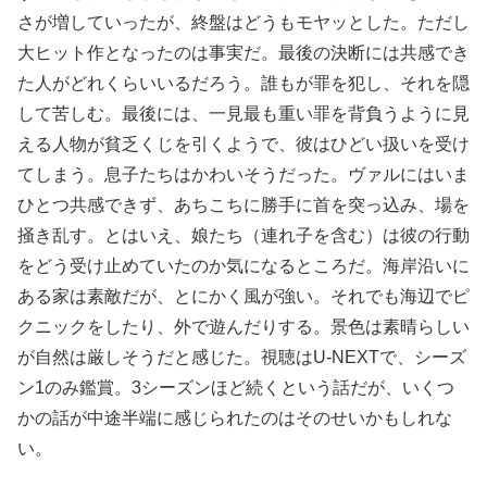
さが増していったが、終盤はどうもモヤッとした。ただし
大ヒット作となったのは事実だ。最後の決断には共感でき
た人がどれくらいいるだろう。誰もが罪を犯し、それを隠
して苦しむ。最後には、一見最も重い罪を背負うように見
える人物が貧乏くじを引くようで、彼はひどい扱いを受け
てしまう。息子たちはかわいそうだった。ヴァルにはいま
ひとつ共感できず、あちこちに勝手に首を突っ込み、場を
掻き乱す。とはいえ、娘たち（連れ子を含む）は彼の行動
をどう受け止めていたのか気になるところだ。海岸沿いに
ある家は素敵だが、とにかく風が強い。それでも海辺でピ
クニックをしたり、外で遊んだりする。景色は素晴らしい
が自然は厳しそうだと感じた。視聴はU-NEXTで、シーズ
ン1のみ鑑賞。3シーズンほど続くという話だが、いくつ
かの話が中途半端に感じられたのはそのせいかもしれな
い。