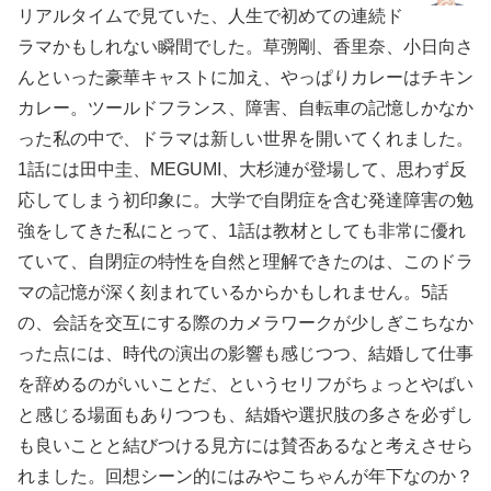
リアルタイムで見ていた、人生で初めての連続ド
ラマかもしれない瞬間でした。草彅剛、香里奈、小日向さ
んといった豪華キャストに加え、やっぱりカレーはチキン
カレー。ツールドフランス、障害、自転車の記憶しかなか
った私の中で、ドラマは新しい世界を開いてくれました。
1話には田中圭、MEGUMI、大杉漣が登場して、思わず反
応してしまう初印象に。大学で自閉症を含む発達障害の勉
強をしてきた私にとって、1話は教材としても非常に優れ
ていて、自閉症の特性を自然と理解できたのは、このドラ
マの記憶が深く刻まれているからかもしれません。5話
の、会話を交互にする際のカメラワークが少しぎこちなか
った点には、時代の演出の影響も感じつつ、結婚して仕事
を辞めるのがいいことだ、というセリフがちょっとやばい
と感じる場面もありつつも、結婚や選択肢の多さを必ずし
も良いことと結びつける見方には賛否あるなと考えさせら
れました。回想シーン的にはみやこちゃんが年下なのか？