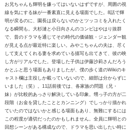
お兄ちゃんも輝明を嫌ってはいないはずですが、周囲の視
線を気にする妹が一番素直に見える場面でした。8話で輝
明が戻るのに、園長は戻らないのかとツッコミを入れたく
なる瞬間も。大杉漣と小日向さんのコンビはやはり抜群
で、昔のドラマを通じてその時代の価値観・ジェンダー観
が見える点が最近特に楽しい。みやこちゃんの夫は、尽く
して支えてくれる妻を求めている描写も出てきて、彼の映
し方がリアルでした。登場した子供は伊藤沙莉さんだろう
かとふと思う場面もありましたが、僕の歩く道のWikiのキ
ャスト欄は主役しか載っていないので、細部は分からずに
いました（笑）。11話前後では、各家族の問題（兄・
妹）が比較的あっさり解決している印象。甥っ子の方が二
段階（お金を貸したこととカンニング）でしっかり描かれ
ていたのではないかと感じる場面もあり、無難にするには
この程度が適切だったのかもしれません。全員に輝明との
回想シーンがある構成なので、ドラマを思い出したい時に