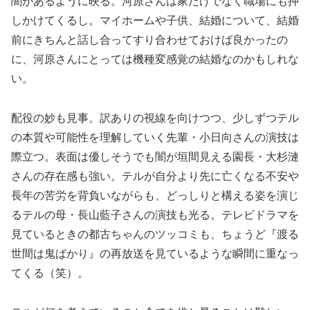
闇があるように映る。河原さんは家だけでなく職場にも押
しかけてくるし。マイホームや子供、結婚について、結婚
前にきちんと話し合ってすり合わせておけば良かったの
に、河原さんにとっては機種変感覚の結婚なのかもしれな
い。
配役の妙も見事。訳ありの視線を向けつつ、少しずつテル
の本質や可能性を理解していく先輩・小日向さんの演技は
際立つ。表面は優しそうでも闇が垣間見える園長・大杉漣
さんの存在感も強い。テルが自分より先に亡くなる不安や
長年の苦労を背負いながらも、どっしりと構える姿を演じ
るテルの母・長山藍子さんの演技も光る。テレビドラマを
見ているときの都古ちゃんのツッコミも、ちょうど『渡る
世間は鬼ばかり』の再放送を見ているような瞬間に重なっ
てくる（笑）。