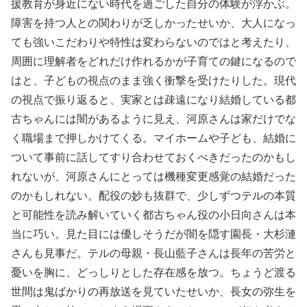
援教育が身近にない時代を過ごした自分の体験が浮かぶ。
障害を持つ人との関わりが乏しかったせいか、大人になっ
ても強いこだわりや特性は変わらないのではと考えたり、
周囲に理解者をどれだけ作れるかが子育ての鍵になるので
はと、子どもの視点のまま強く衝撃を受けたりした。現代
の視点で振り返ると、実家とは疎遠になり結婚している都
古ちゃんには闇があるように見え、河原さんは家だけでな
く職場まで押しかけてくる。マイホームや子ども、結婚に
ついて事前に話してすり合わせておくべきだったのかもし
れないが、河原さんにとっては機種変更感覚の結婚だった
のかもしれない。配役の妙も抜群で、少しずつテルの本質
と可能性を読み解いていく都古ちゃん役の小日向さんは本
当に巧い。見た目には優しそうだが闇を隠す園長・大杉漣
さんも見事だ。テルの母親・長山藍子さんは長年の苦労と
憂いを胸に、どっしりとした存在感を放つ。ちょうど渡る
世間は鬼ばかりの再放送を見ていたせいか、長女の弥生を