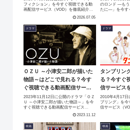
フィクション」を今すぐ視聴できる動
のロンド —も
画配信サービス（VOD）を徹底紹介。
たに—」を今す
あらすじやキャスト・声優、スタッ
サービス（VO
2026.07.05
フ、主題歌の情報はもちろん、実際に
じやキャスト・
見た人の感想やレビューもまとめてい
歌の情報はもち
ドラマ
ドラマ
ます。
感想やレビュー
ＯＺＵ ～小津安二郎が描いた
タンブリン
物語～はどこで見れる？今す
る？今すぐ
ぐ視聴できる動画配信サービ
信サービス
スを紹介！
2023年11月12日に公開のドラマ「ＯＺ
2010年4月1
Ｕ ～小津安二郎が描いた物語～」を今
ブリング」を今
すぐ視聴できる動画配信サービス
信サービス（V
（VOD）を徹底紹介。あらすじやキャ
すじやキャスト
2023.11.12
スト・声優、スタッフ、主題歌の情報
題歌の情報はも
はもちろん、実際に見た人の感想やレ
の感想やレビュ
映画
映画
ビューもまとめています。