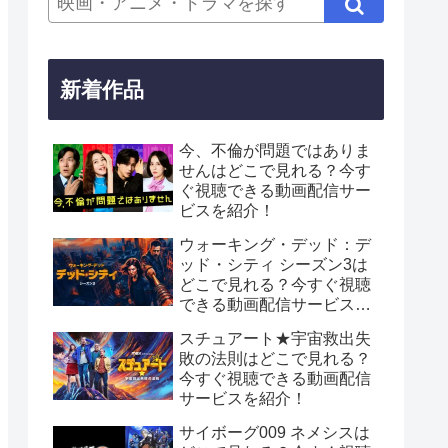
新着作品
今、不倫が問題ではありま
せんはどこで見れる？今す
ぐ視聴できる動画配信サー
ビスを紹介！
ウォーキング・デッド：デ
ッド・シティ シーズン3は
どこで見れる？今すぐ視聴
できる動画配信サービスを
紹介！
スチュアート★宇宙救出失
敗の法則はどこで見れる？
今すぐ視聴できる動画配信
サービスを紹介！
サイボーグ009 ネメシスは