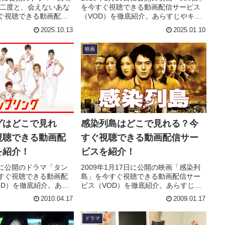
う二度と、会えないあな
を今すぐ視聴できる動画配信サービス
ぐ視聴できる動画配信
（VOD）を徹底紹介。あらすじやキャ
D）を徹底紹介。あらす
スト・声優、スタッフ、主題歌の情報
2025.10.13
2025.01.10
声優、スタッフ、主題
はもちろん、実際に見た人の感想やレ
ろん、実際に見た人の
ビューもまとめています。
映画
もまとめています。
グはどこで見れ
感染列島はどこで見れる？今
視聴できる動画配
すぐ視聴できる動画配信サー
を紹介！
ビスを紹介！
7日に公開のドラマ「タン
2009年1月17日に公開の映画「感染列
すぐ視聴できる動画配
島」を今すぐ視聴できる動画配信サー
OD）を徹底紹介。あら
ビス（VOD）を徹底紹介。あらすじや
・声優、スタッフ、主
キャスト・声優、スタッフ、主題歌の
2010.04.17
2009.01.17
ちろん、実際に見た人
情報はもちろん、実際に見た人の感想
ーもまとめています。
やレビューもまとめています。
ドラマ