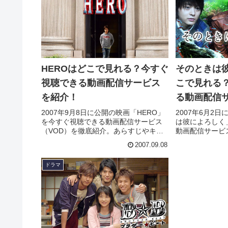
HEROはどこで見れる？今すぐ
そのときは
視聴できる動画配信サービス
こで見れる
を紹介！
る動画配信
2007年9月8日に公開の映画「HERO」
2007年6月2
を今すぐ視聴できる動画配信サービス
は彼によろしく
（VOD）を徹底紹介。あらすじやキャ
動画配信サービ
スト・声優、スタッフ、主題歌の情報
介。あらすじや
2007.09.08
はもちろん、実際に見た人の感想やレ
ッフ、主題歌の
ビューもまとめています。
に見た人の感想
ドラマ
います。