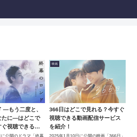
映画
 —もう二度と、
366日はどこで見れる？今すぐ
なたに—はどこで
視聴できる動画配信サービス
すぐ視聴できる動
を紹介！
ビスを紹介！
13日に公開のドラマ「終幕
2025年1月10日に公開の映画「366日」