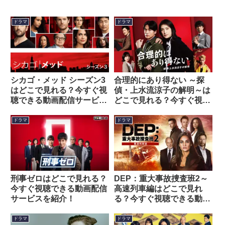
ドラマ
ドラマ
シカゴ・メッド シーズン3
合理的にあり得ない ～探
はどこで見れる？今すぐ視
偵・上水流涼子の解明～は
聴できる動画配信サービス
どこで見れる？今すぐ視聴
を紹介！
できる動画配信サービスを
紹介！
ドラマ
ドラマ
刑事ゼロはどこで見れる？
DEP：重大事故捜査班2～
今すぐ視聴できる動画配信
高速列車編はどこで見れ
サービスを紹介！
る？今すぐ視聴できる動画
配信サービスを紹介！
ドラマ
ドラマ