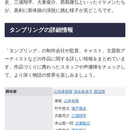
史、三浦翔平、大東俊介、西島隆弘といったイケメンたち
が、真剣に新体操の演技に挑む様子が見どころです。
タンブリングの詳細情報
「タンブリング」の制作会社や監督、キャスト、主題歌ア
ーティストなどの作品に関する詳しい情報をまとめていま
す。作品づくりに携わったスタッフや声優陣をチェックし
て、より深く物語の世界を楽しみましょう。
脚本家
江頭美智留
清水友佳子
渡辺啓
東航
山本裕典
竹中悠太
瀬戸康史
月森亮介
三浦翔平
木山龍一郎
大東駿介