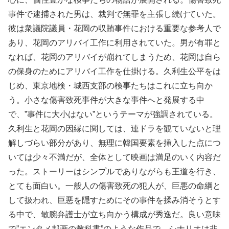
事件で逮捕された男は、裁判で無罪を主張し続けていた。
彼は衆議院議員・花岡の収賄事件における重要な参考人で
あり、花岡のアリバイ工作に利用されていた。男が有罪と
なれば、花岡のアリバイが崩れてしまうため、花岡は自ら
の保身のためにアリバイ工作を仕掛ける。久利生公平をは
じめ、東京地検・城西支部の検事たちはこれに立ち向か
う。小さな傷害致死事件が大きな事件へと発展する中
で、”事件に大小はない”というテーマが強調されている。
久利生と花岡の因縁に関しては、連ドラを観ていないと理
解しづらい部分があり、無理に韓国要素を挿入した点につ
いては少々不満だが、全体として映画は満足のいく内容だ
った。ストーリーはシンプルでありながらも王道を行き、
とても面白い。一般人の傷害致死の犯人が、巨悪の命綱と
して扱われ、巨悪を隠すためにその事件を揉み消そうとす
る中で、敏腕弁護士が立ち向かう構成が秀逸だ。良い意味
で”エンタメ邦画の教科書”のような作品で、シナリオは非