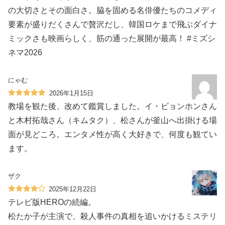
の大切さとその面白さ。脇を固める名俳優たちのコメディ
要素が盛りだくさんで贅沢だし、韓国ロケまで飛ぶダイナ
ミックさも映画らしく、筋の通った展開が最高！ #ミズシ
ネマ2026
にゃむ
2026年1月15日
教場を観た後、改めて鑑賞しました。イ・ビョンホンさん
と木村拓哉さん（キムタク）、松さんが釜山へ出掛ける場
面が見どころ。エンタメ性が高く大好きで、何度も観てい
ます。
ザク
2025年12月22日
テレビ版HEROの続編。
松たか子が主演で、殺人事件の真相を追いかけるミステリ