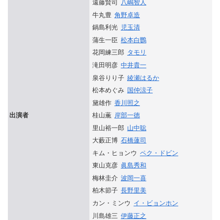
遠藤賢司
八嶋智人
牛丸豊
角野卓造
鍋島利光
児玉清
蒲生一臣
松本白鸚
花岡練三郎
タモリ
滝田明彦
中井貴一
泉谷りり子
綾瀬はるか
松本めぐみ
国仲涼子
黛雄作
香川照之
桂山薫
岸部一徳
出演者
里山裕一郎
山中聡
大藪正博
石橋蓮司
キム・ヒョンウ
ペク・ドビン
東山克彦
眞島秀和
梅林圭介
波岡一喜
柏木節子
長野里美
カン・ミンウ
イ・ビョンホン
川島雄三
伊藤正之