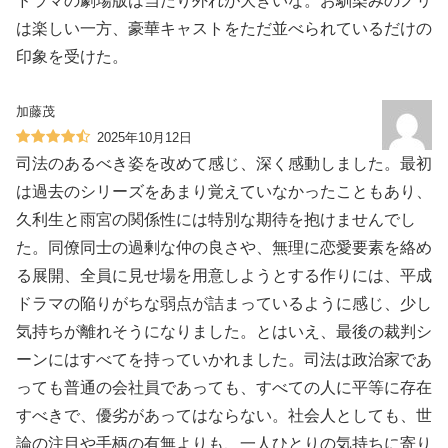
ドラマの劇場版は当たり外れが大きいな。お馴染みのノリ
は楽しい一方、豪華キャストをただ並べられているだけの
印象を受けた。
加藤茂
2025年10月12日
司法のあるべき姿を改めて感じ、深く感動しました。最初
は過去のシリーズをあまり覚えていなかったこともあり、
久利生と雨宮の関係性には特別な期待を抱けませんでし
た。同僚同士の過剰な仲の良さや、無理に恋愛要素を絡め
る展開、全員に見せ場を用意しようとする作りには、平成
ドラマの陥りがちな弱点が詰まっているように感じ、少し
気持ちが離れそうになりました。とはいえ、最後の裁判シ
ーンにはすべてを持っていかれました。司法は政治家であ
っても普通の会社員であっても、すべての人に平等に存在
すべきで、優劣があってはならない。社会人としても、世
論の注目や手柄の有無よりも、一人ひとりの気持ちに寄り