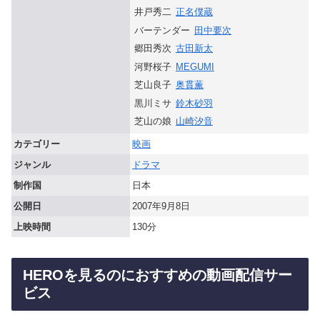
井戸秀二
正名僕蔵
バーテンダー
田中要次
郷田秀次
古田新太
河野桜子
MEGUMI
芝山良子
奥貫薫
黒川ミサ
鈴木砂羽
芝山の娘
山崎汐音
カテゴリー
映画
ジャンル
ドラマ
制作国
日本
公開日
2007年9月8日
上映時間
130分
HEROを見るのにおすすめの動画配信サー
ビス