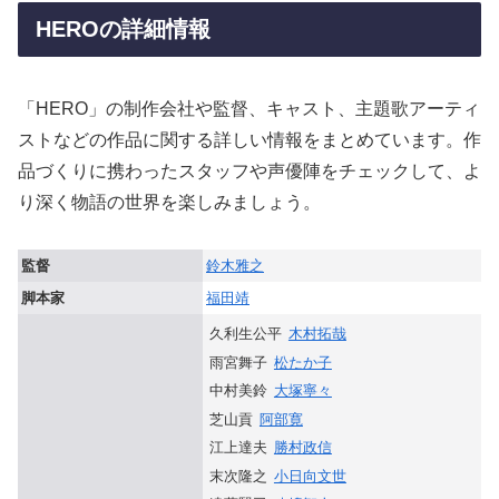
HEROの詳細情報
「HERO」の制作会社や監督、キャスト、主題歌アーティ
ストなどの作品に関する詳しい情報をまとめています。作
品づくりに携わったスタッフや声優陣をチェックして、よ
り深く物語の世界を楽しみましょう。
監督
鈴木雅之
脚本家
福田靖
久利生公平
木村拓哉
雨宮舞子
松たか子
中村美鈴
大塚寧々
芝山貢
阿部寛
江上達夫
勝村政信
末次隆之
小日向文世