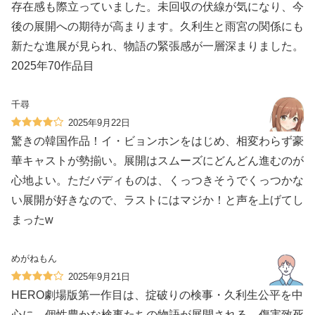
存在感も際立っていました。未回収の伏線が気になり、今
後の展開への期待が高まります。久利生と雨宮の関係にも
新たな進展が見られ、物語の緊張感が一層深まりました。
2025年70作品目
千尋
2025年9月22日
驚きの韓国作品！イ・ビョンホンをはじめ、相変わらず豪
華キャストが勢揃い。展開はスムーズにどんどん進むのが
心地よい。ただバディものは、くっつきそうでくっつかな
い展開が好きなので、ラストにはマジか！と声を上げてし
まったw
めがねもん
2025年9月21日
HERO劇場版第一作目は、掟破りの検事・久利生公平を中
心に、個性豊かな検事たちの物語が展開される。傷害致死