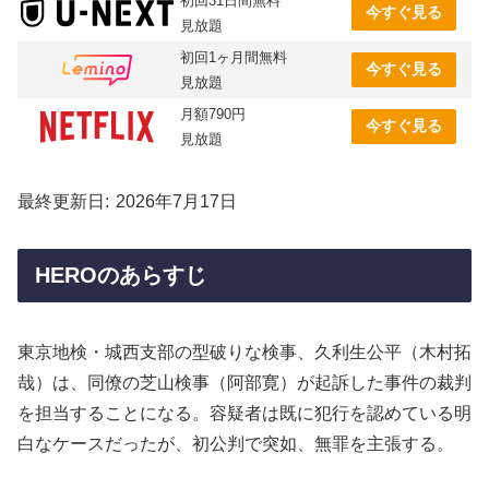
初回31日間無料
今すぐ見る
見放題
初回1ヶ月間無料
今すぐ見る
見放題
月額790円
今すぐ見る
見放題
最終更新日
2026年7月17日
HEROのあらすじ
東京地検・城西支部の型破りな検事、久利生公平（木村拓
哉）は、同僚の芝山検事（阿部寛）が起訴した事件の裁判
を担当することになる。容疑者は既に犯行を認めている明
白なケースだったが、初公判で突如、無罪を主張する。