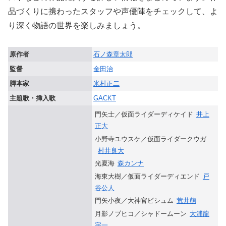
品づくりに携わったスタッフや声優陣をチェックして、よ
り深く物語の世界を楽しみましょう。
原作者
石ノ森章太郎
監督
金田治
脚本家
米村正二
主題歌・挿入歌
GACKT
門矢士／仮面ライダーディケイド
井上
正大
小野寺ユウスケ／仮面ライダークウガ
村井良大
光夏海
森カンナ
海東大樹／仮面ライダーディエンド
戸
谷公人
門矢小夜／大神官ビシュム
荒井萌
月影ノブヒコ／シャドームーン
大浦龍
宇一