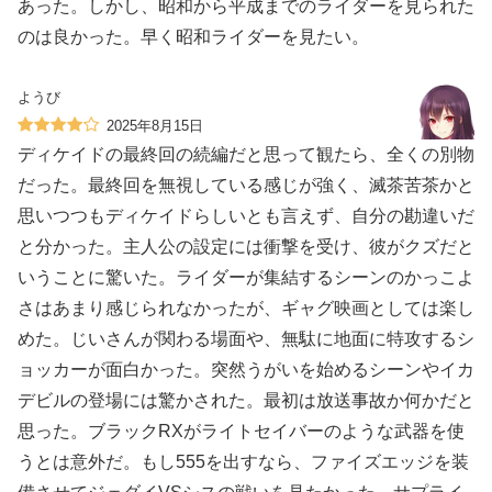
あった。しかし、昭和から平成までのライダーを見られた
のは良かった。早く昭和ライダーを見たい。
ようび
2025年8月15日
ディケイドの最終回の続編だと思って観たら、全くの別物
だった。最終回を無視している感じが強く、滅茶苦茶かと
思いつつもディケイドらしいとも言えず、自分の勘違いだ
と分かった。主人公の設定には衝撃を受け、彼がクズだと
いうことに驚いた。ライダーが集結するシーンのかっこよ
さはあまり感じられなかったが、ギャグ映画としては楽し
めた。じいさんが関わる場面や、無駄に地面に特攻するシ
ョッカーが面白かった。突然うがいを始めるシーンやイカ
デビルの登場には驚かされた。最初は放送事故か何かだと
思った。ブラックRXがライトセイバーのような武器を使
うとは意外だ。もし555を出すなら、ファイズエッジを装