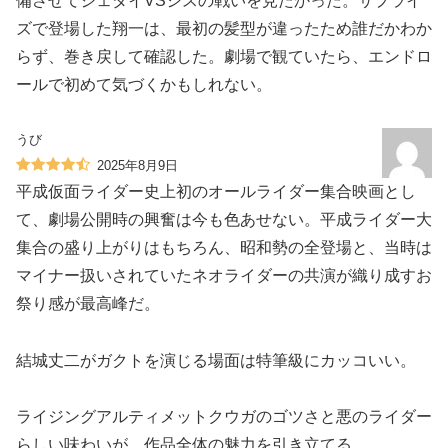
備させてジェダイVSシスの戦いを見たかった。サプライ
ズで登場した翔一は、最初の髪型が違ったため誰だかわか
らず、巻き戻して確認した。劇場で観ていたら、エンドロ
ールで初めて気づくかもしれない。
うび
2025年8月9日
平成仮面ライダー史上初のオールライダー集合映画とし
て、劇場公開時の興奮は今も色あせない。平成ライダー大
集合の盛り上がりはもちろん、昭和勢の全登場と、当時は
マイナー扱いされていたネオライダーの共演が織り成すお
祭り感が最高峰だ。
結城丈二がガクトを演じる場面は特筆級にカッコいい。
ライジングアルティメットクウガのゴツさと悪のライダー
らしい味わいが、作品全体の魅力を引き立てる。