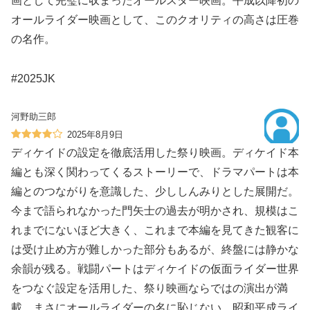
画として完璧に収まったオールスター映画。平成以降初の
オールライダー映画として、このクオリティの高さは圧巻
の名作。
#2025JK
河野助三郎
2025年8月9日
ディケイドの設定を徹底活用した祭り映画。ディケイド本
編とも深く関わってくるストーリーで、ドラマパートは本
編とのつながりを意識した、少ししんみりとした展開だ。
今まで語られなかった門矢士の過去が明かされ、規模はこ
れまでにないほど大きく、これまで本編を見てきた観客に
は受け止め方が難しかった部分もあるが、終盤には静かな
余韻が残る。戦闘パートはディケイドの仮面ライダー世界
をつなぐ設定を活用した、祭り映画ならではの演出が満
載。まさにオールライダーの名に恥じない、昭和平成ライ