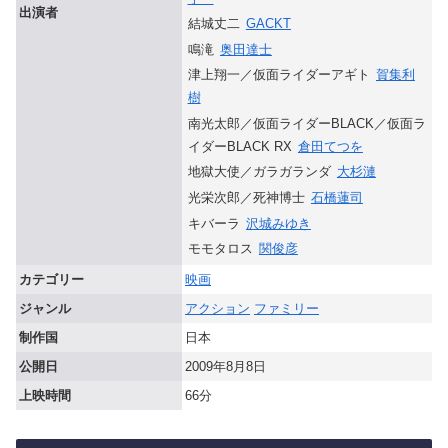
出演者
結城丈二
GACKT
鳴滝
奥田達士
津上翔一／仮面ライダーアギト
賀集利
樹
南光太郎／仮面ライダーBLACK／仮面ラ
イダーBLACK RX
倉田てつを
地獄大使／ガラガランダ
大杉漣
光栄次郎／死神博士
石橋蓮司
キバーラ
沢城みゆき
モモタロス
関俊彦
カテゴリー
映画
ジャンル
アクション
ファミリー
制作国
日本
公開日
2009年8月8日
上映時間
66分