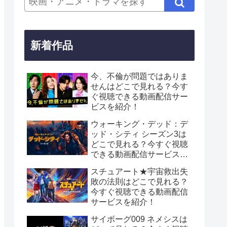
新着作品
今、不倫が問題ではありま
せんはどこで見れる？今す
ぐ視聴できる動画配信サー
ビスを紹介！
ウォーキング・デッド：デ
ッド・シティ シーズン3は
どこで見れる？今すぐ視聴
できる動画配信サービスを
紹介！
スチュアート★宇宙救出失
敗の法則はどこで見れる？
今すぐ視聴できる動画配信
サービスを紹介！
サイボーグ009 ネメシスは