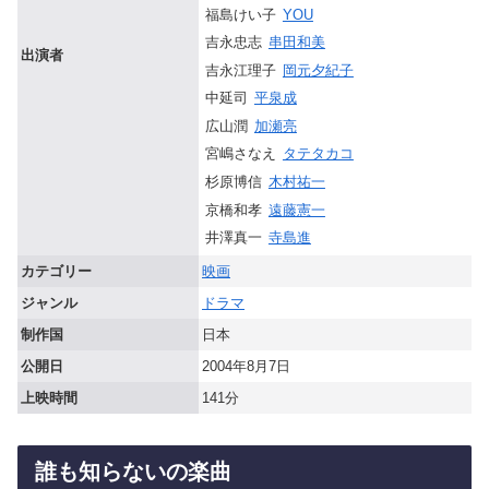
福島けい子
YOU
吉永忠志
串田和美
出演者
吉永江理子
岡元夕紀子
中延司
平泉成
広山潤
加瀬亮
宮嶋さなえ
タテタカコ
杉原博信
木村祐一
京橋和孝
遠藤憲一
井澤真一
寺島進
カテゴリー
映画
ジャンル
ドラマ
制作国
日本
公開日
2004年8月7日
上映時間
141分
誰も知らないの楽曲