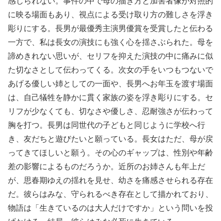
感じられない。事件の中で母の描き方と加害者像が対照的
に映る場面もあり、視点による受け取り方の難しさを浮き
彫りにする。長男が最優秀主演男優賞を受賞したと伝わる
一方で、私は長女の演技にも強く心を揺さぶられた。母を
諦めきれない思いが、セリフを抑えた演技の中に痛みに似
た切なさとして伝わってくる。次女の手をいつもつないで
あげる優しい姉としての一面や、長男へお年玉を渡す場面
は、自己犠牲を静かに貫く家族の姿を浮き彫りにする。セ
リフが少なくても、切なさや優しさ、忍耐強さが伝わって
胸を打つ。長男は同世代の子どもと同じように学校へ行
き、友だちと遊びたいと願っている。長女はただ、母が戻
ってきてほしいと願う。その心のギャップは、性別や年齢
差の影響によるものだろうか。近所のお姉さんも年上だ
が、思春期ゆえの揺れを見せ、幼さを痛感させられる存在
だ。彼らはみな、守られるべき存在として描かれており、
物語は「生きているのは大人だけですか」という問いを投