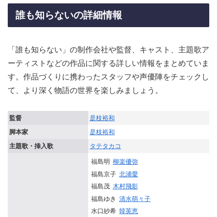
誰も知らないの詳細情報
「誰も知らない」の制作会社や監督、キャスト、主題歌ア
ーティストなどの作品に関する詳しい情報をまとめていま
す。作品づくりに携わったスタッフや声優陣をチェックし
て、より深く物語の世界を楽しみましょう。
監督
是枝裕和
脚本家
是枝裕和
主題歌・挿入歌
タテタカコ
福島明
柳楽優弥
福島京子
北浦愛
福島茂
木村飛影
福島ゆき
清水萌々子
水口紗希
韓英恵