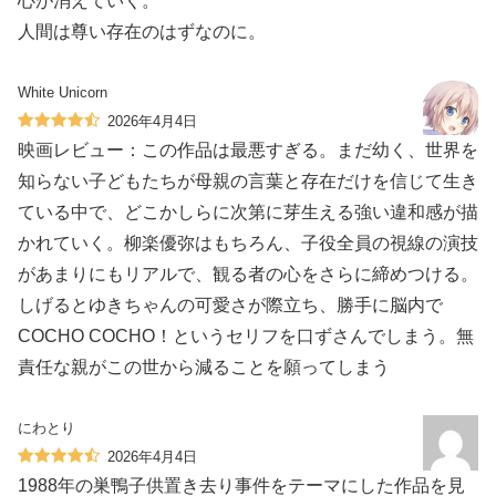
心が消えていく。
人間は尊い存在のはずなのに。
White Unicorn
2026年4月4日
映画レビュー：この作品は最悪すぎる。まだ幼く、世界を
知らない子どもたちが母親の言葉と存在だけを信じて生き
ている中で、どこかしらに次第に芽生える強い違和感が描
かれていく。柳楽優弥はもちろん、子役全員の視線の演技
があまりにもリアルで、観る者の心をさらに締めつける。
しげるとゆきちゃんの可愛さが際立ち、勝手に脳内で
COCHO COCHO！というセリフを口ずさんでしまう。無
責任な親がこの世から減ることを願ってしまう
にわとり
2026年4月4日
1988年の巣鴨子供置き去り事件をテーマにした作品を見