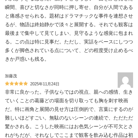
瞬間、喜びと切なさが同時に押し寄せ、自分が人間である
と痛感させられる。題材はドラマチックな事件を連想させ
るが、物語は終始静かで淡々と展開する。それでも観客は
最後まで集中して見てしまい、見守るような感覚に包まれ
る。この点は特に見事だ。ただし、実話をベースにしつつ
多くが脚色されている点について、どの程度受け止めるべ
きか戸惑いも残る。
加藤茂
2025年11月24日
非常に良かった。子供ならではの視点、親への感情、生き
ていくことの葛藤どの場面を切り取っても胸を刺す映画
だ。特に画角と展開の見せ方は圧倒的で、言葉にするのが
難しいほどすごい。無駄のないシーンの連続で、ただただ
驚かされる。こうした映画にはお色気シーンが不可欠とさ
れがちだが、それなしでここまで観客を飲み込む作品は初