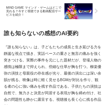
MIND GAME マインド・ゲームはどこで
見れる？今すぐ視聴できる動画配信サー
ビスを紹介！
誰も知らないの感想のAI要約
『誰も知らない』は、子どもたちの成長と生き延びる力を
静謐な視点で描き、実話ベースの重さと無言の痛みを強く
突きつける。実際の事件を元にした題材だが、登場人物の
感情は極限まで抑えられ、些細な仕草が胸を打つ。柳楽優
弥の演技と母親役の存在感が光り、最後の演出には深い余
韻が残る。映像は時に軽く見せるBGMが対比を作り、観
る者の心に強い痛みを残す作品である。子供たちの演技は
自然で、無力さと決意が同居する表現が胸を締め付け、社
会の問題性も静かに露呈する。視聴後も長く心に残る作品