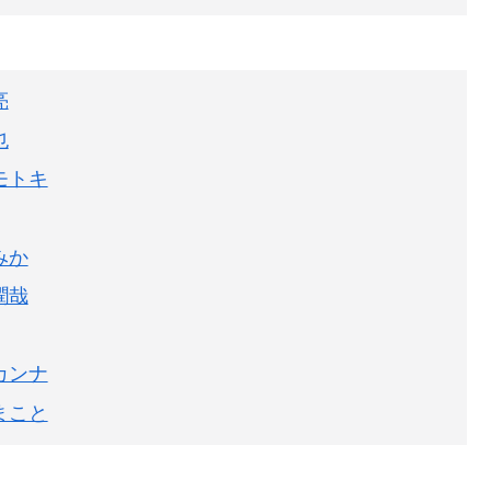
亮
也
モトキ
みか
潤哉
カンナ
まこと