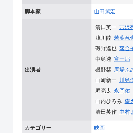
脚本家
山田篤宏
清田英一
吉沢
浅川陸
若葉竜
磯野達也
落合
中島透
寛一郎
磯野栞
馬場ふ
出演者
山崎新一
川島
堀亮太
永岡佑
山内ひろみ
森
清田英作
中村
カテゴリー
映画