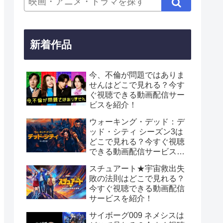
新着作品
今、不倫が問題ではありま
せんはどこで見れる？今す
ぐ視聴できる動画配信サー
ビスを紹介！
ウォーキング・デッド：デ
ッド・シティ シーズン3は
どこで見れる？今すぐ視聴
できる動画配信サービスを
紹介！
スチュアート★宇宙救出失
敗の法則はどこで見れる？
今すぐ視聴できる動画配信
サービスを紹介！
サイボーグ009 ネメシスは